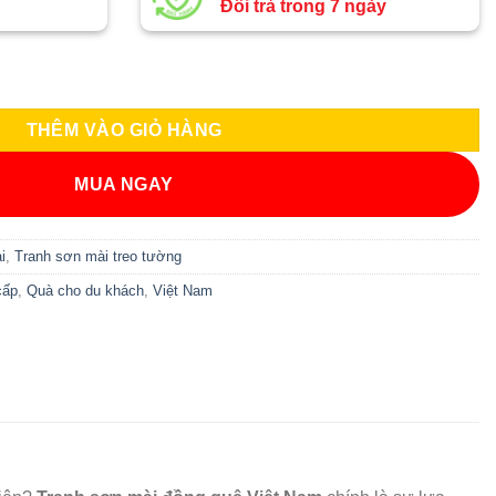
Đổi trả trong 7 ngày
 Cổ Cao Cấp 94x134cm TSMTBL8121 số lượng
THÊM VÀO GIỎ HÀNG
MUA NGAY
i
,
Tranh sơn mài treo tường
cấp
,
Quà cho du khách
,
Việt Nam