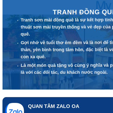
TRANH ĐỒNG QU
Tranh sơn mài đồng quê là sự kết hợp tinh
thuật sơn mài truyền thống và vẻ đẹp của
quê.
Gợi nhớ về tuổi thơ êm đềm và là nơi để t
thản, yên bình trong tâm hồn, đặc biệt là
con xa quê.
Là một món quà tặng vô cùng ý nghĩa và ph
là với các đối tác, du khách nước ngoài.
QUAN TÂM ZALO OA