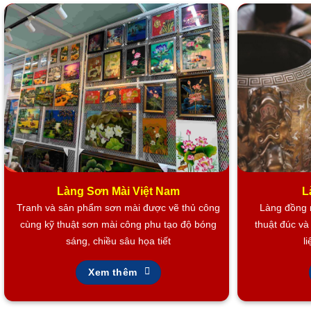
Làng Sơn Mài Việt Nam
L
Tranh và sản phẩm sơn mài được vẽ thủ công
Làng đồng n
cùng kỹ thuật sơn mài công phu tạo độ bóng
thuật đúc v
sáng, chiều sâu họa tiết
l
Xem thêm