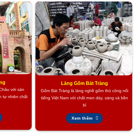
ông
Làng Gốm Bát Tràng
 Châu với sản
Gốm Bát Tràng là làng nghề gốm thủ công nổi
m tự nhiên chất
tiếng Việt Nam với chất men dày, sáng và bền
bỉ
Xem thêm