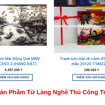
g
am, được tạo ra từ đôi bàn tay tài hoa của các nghệ nhân làng n
chất liệu tự nhiên như sơn, vỏ trứng, vàng, bạc… được sử dụn
Sơn Mài Đồng Quê MNV-
Tranh sơn mài vẽ cảnh đ
V03-2 (HÀNG ĐẶT)
mẫu 20×20 TSM2
5.357.200
₫
196.020
₫
HÊM VÀO GIỎ HÀNG
THÊM VÀO GIỎ HÀ
ản Phẩm Từ Làng Nghề Thủ Công T