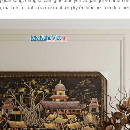
g gian sống, mang lại cảm giác bình yên và gần gũi với thiên n
 mà còn là cánh cửa mở ra những ký ức tuổi thơ tươi đẹp, nơi 