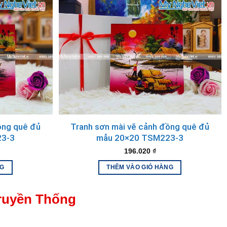
ghề lâu đời. Mỗi tác phẩm là sự kết hợp tinh tế giữa kỹ thuật
g khéo léo để tạo nên một bề mặt tranh bóng bẩy, có chiều
ồng quê đủ
Tranh sơn mài vẽ cảnh đồng quê đủ
23-3
mẫu 20×20 TSM223-3
196.020
₫
NG
THÊM VÀO GIỎ HÀNG
ruyền Thống