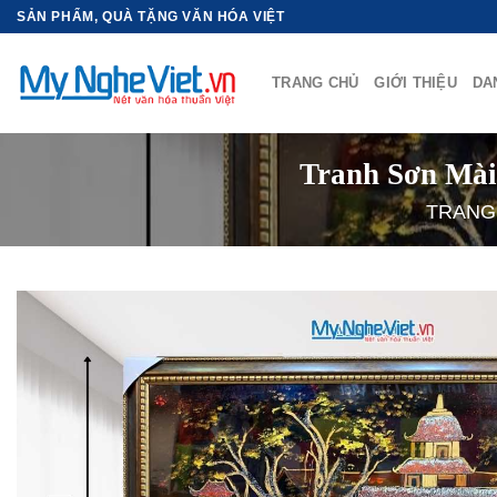
Bỏ
SẢN PHẨM, QUÀ TẶNG VĂN HÓA VIỆT
qua
nội
TRANG CHỦ
GIỚI THIỆU
DA
dung
Tranh Sơn Mà
TRANG