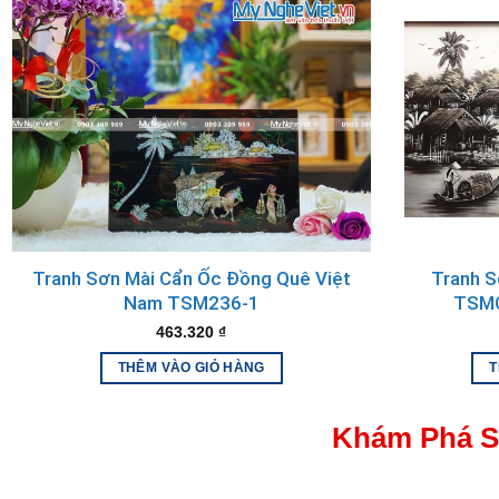
Tinh Hoa Nghệ Thuật Truyền Thốn
Tranh sơn mài là tinh hoa của nghệ thuật truyền thống Việt N
chế tác sơn mài độc đáo và sự sáng tạo không ngừng. Những 
sâu và độ bền bỉ vượt trội.
Tranh Sơn Mài Cẩn Ốc Đồng Quê Việt
Tranh 
Nam TSM236-1
TSMC
463.320
₫
THÊM VÀO GIỎ HÀNG
T
Khám Phá S