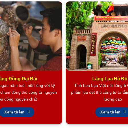
àng Đồng Đại Bái
Làng Lụa Hà Đ
gàn năm tuổi, nổi tiếng với kỹ
Tinh hoa Lụa Việt nổi tiếng 5
à chạm đồng thủ công từ nguyên
phẩm lụa dệt thủ công từ tơ tằ
iệu đồng nguyên chất
lượng cao
Xem thêm
Xem thêm