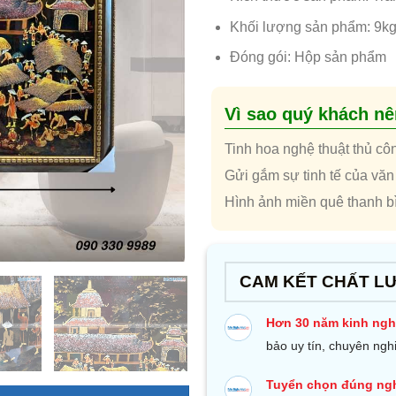
Khối lượng sản phẩm: 9k
Đóng gói: Hộp sản phẩm
Vì sao quý khách n
Tinh hoa nghệ thuật thủ cô
Gửi gắm sự tinh tế của văn
Hình ảnh miền quê thanh bì
CAM KẾT CHẤT L
Hơn 30 năm kinh ng
bảo uy tín, chuyên ngh
Tuyển chọn đúng ng