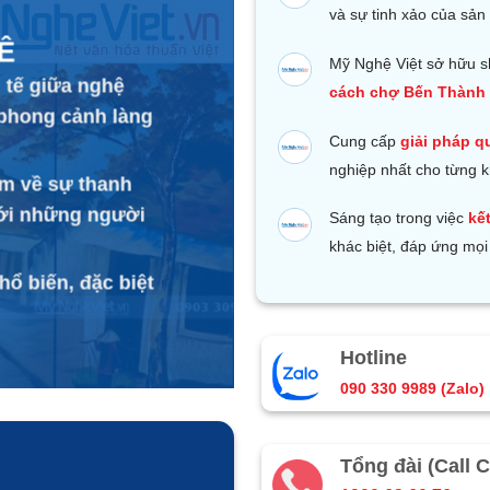
và sự tinh xảo của sản
Ê
Mỹ Nghệ Việt sở hữu s
 tế giữa nghệ
cách chợ Bến Thành 
 phong cảnh làng
Cung cấp
giải pháp q
nghiệp nhất cho từng 
ìm về sự thanh
 với những người
Sáng tạo trong việc
kế
khác biệt, đáp ứng mọi
ổ biến, đặc biệt
Hotline
090 330 9989 (Zalo)
Tổng đài (Call C