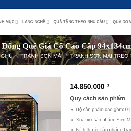
NH MỤC
LÀNG NGHỀ
QUÀ TẶNG THEO NHU CẦU
QUÀ DOA
i Đồng Quê Giả Cổ Cao Cấp 94x134
 CHỦ
/
TRANH SƠN MÀI
/
TRANH SƠN MÀI TREO
14.850.000
₫
Quy cách sản phẩm
Bộ sản phẩm bao gồm: 01 
Xuất xứ sản phẩm: Sơn M
Kích thước sản phẩm: Tran