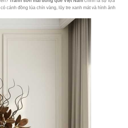
hiên?
Tranh sơn mài đồng quê Việt Nam
chính là sự lựa
có cánh đồng lúa chín vàng, lũy tre xanh mát và hình ảnh