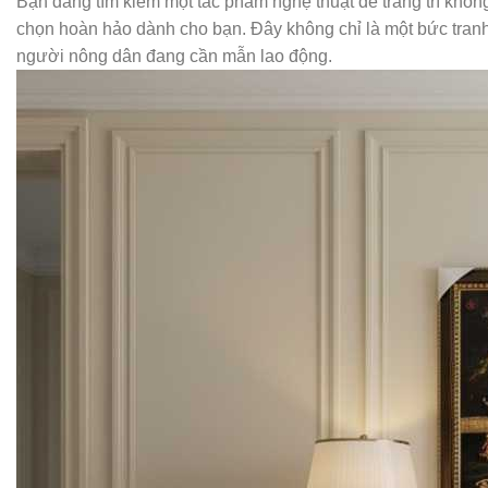
Bạn đang tìm kiếm một tác phẩm nghệ thuật để trang trí khôn
chọn hoàn hảo dành cho bạn. Đây không chỉ là một bức tranh,
người nông dân đang cần mẫn lao động.