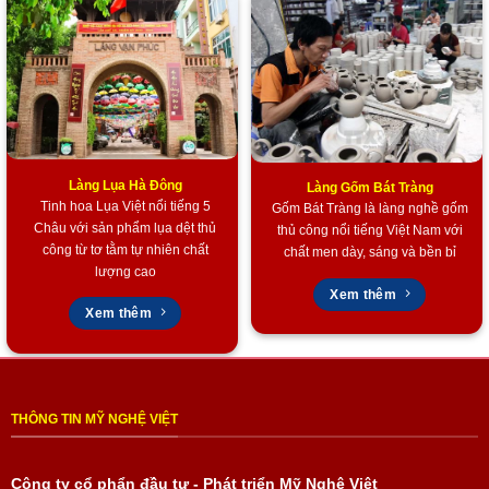
Làng Lụa Hà Đông
Làng Gốm Bát Tràng
Tinh hoa Lụa Việt nổi tiếng 5
Gốm Bát Tràng là làng nghề gốm
Châu với sản phẩm lụa dệt thủ
thủ công nổi tiếng Việt Nam với
công từ tơ tằm tự nhiên chất
chất men dày, sáng và bền bỉ
lượng cao
Xem thêm
Xem thêm
THÔNG TIN MỸ NGHỆ VIỆT
Công ty cổ phẩn đầu tư - Phát triển Mỹ Nghệ Việt