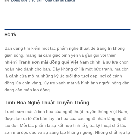
Thẻ:
Đồng quê Việt Nam
,
Quà cho du khách
MÔ TẢ
Bạn đang tìm kiếm một tác phẩm nghệ thuật để trang trí không
gian sống, mang lại cảm giác bình yên và gần gũi với thiên
nhiên?
Tranh sơn mài đồng quê Việt Nam
chính là sự lựa chọn
hoàn hảo dành cho bạn. Đây không chỉ là một bức tranh, mà còn
là cánh cửa mở ra những ký ức tuổi thơ tươi đẹp, nơi có cánh
đồng lúa chín vàng, lũy tre xanh mát và hình ảnh người nông dân
đang cần mẫn lao động.
Tinh Hoa Nghệ Thuật Truyền Thống
Tranh sơn mài là tinh hoa của nghệ thuật truyền thống Việt Nam,
được tạo ra từ đôi bàn tay tài hoa của các nghệ nhân làng nghề
lâu đời. Mỗi tác phẩm là sự kết hợp tinh tế giữa kỹ thuật chế tác
sơn mài độc đáo và sự sáng tạo không ngừng. Những chất liệu tự