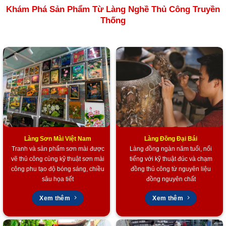
Khám Phá Sản Phẩm Từ Làng Nghề Thủ Công Truyền
Tham khảo các sản phẩm Tàu thuyền Mô hình
tại đây
Thống
Tham khảo các sản phẩm quà Doanh Nghiệp khác
tại đây
Tham khảo các sản phẩm Quà tặng lụa Hà Đông
tại đây
Tham khảo các sản phẩm của Mỹ Nghệ Việt
tại đây
Hoặc trang Facebook của chúng tôi
tại đây.
Làng Sơn Mài Việt Nam
Làng Đồng Đại Bái
Tranh và sản phẩm sơn mài được
Làng đồng ngàn năm tuổi, nổi
vẽ thủ công cùng kỹ thuật sơn mài
tiếng với kỹ thuật đúc và chạm
công phu tạo độ bóng sáng, chiều
đồng thủ công từ nguyên liệu
sâu họa tiết
đồng nguyên chất
Xem thêm
Xem thêm