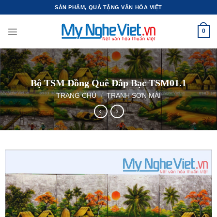
Bỏ
SẢN PHẨM, QUÀ TẶNG VĂN HÓA VIỆT
qua
nội
0
dung
Bộ TSM Đồng Quê Đắp Bạc TSM01.1
TRANG CHỦ
/
TRANH SƠN MÀI