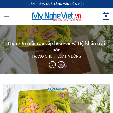
Bỏ
SẢN PHẨM, QUÀ TẶNG VĂN HÓA VIỆT
qua
nội
0
dung
Hộp sơn mài cao cấp hoa sen và Bộ khăn trãi
bàn
TRANG CHỦ
/
LỤA HÀ ĐÔNG