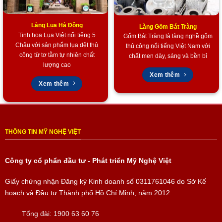
Khăn trải bàn được chọn lựa từ
chất liệu bền đẹp
, dễ
Làng Lụa Hà Đông
dàng
bảo quản và sử dụng lâu dài
.
Làng Gốm Bát Tràng
Tinh hoa Lụa Việt nổi tiếng 5
Gốm Bát Tràng là làng nghề gốm
Châu với sản phẩm lụa dệt thủ
thủ công nổi tiếng Việt Nam với
Giá Trị Văn Hóa Sâu Sắc
công từ tơ tằm tự nhiên chất
chất men dày, sáng và bền bỉ
Mỗi sản phẩm là một
câu chuyện về văn hóa và nghệ thuật
lượng cao
Việt Nam
.
Xem thêm
Xem thêm
Việc sở hữu chúng là cách bạn
thể hiện lòng tự hào và trân
trọng di sản dân tộc
.
Đa Dụng và Ý Nghĩa
THÔNG TIN MỸ NGHỆ VIỆT
Trang trí nội thất
Bộ sản phẩm là lựa chọn hoàn hảo để
trang trí phòng khách,
Công ty cổ phẩn đầu tư - Phát triển Mỹ Nghệ Việt
phòng ăn
, hoặc làm
điểm nhấn trên bàn trà, bàn làm việc
,
Giấy chứng nhận Đăng ký Kinh doanh số
0311761046
do Sở Kế
tạo nên không gian
ấm cúng, thanh lịch
.
hoạch và Đầu tư Thành phố Hồ Chí Minh, năm 2012.
Quà tặng đẳng cấp
Tổng đài:
1900 63 60 76
Là món
quà biếu tặng ý nghĩa và tinh tế
cho đối tác, bạn bè