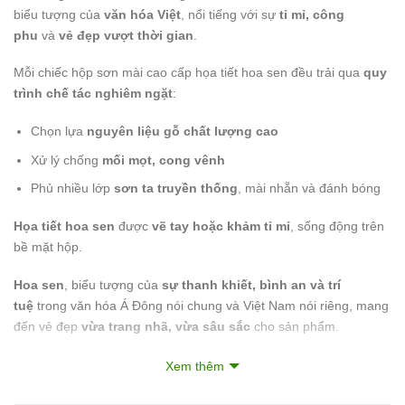
biểu tượng của
văn hóa Việt
, nổi tiếng với sự
tỉ mỉ, công
phu
và
vẻ đẹp vượt thời gian
.
Mỗi chiếc hộp sơn mài cao cấp họa tiết hoa sen đều trải qua
quy
trình chế tác nghiêm ngặt
:
Chọn lựa
nguyên liệu gỗ chất lượng cao
Xử lý chống
mối mọt, cong vênh
Phủ nhiều lớp
sơn ta truyền thống
, mài nhẵn và đánh bóng
Họa tiết hoa sen
được
vẽ tay hoặc khảm tỉ mỉ
, sống động trên
bề mặt hộp.
Hoa sen
, biểu tượng của
sự thanh khiết, bình an và trí
tuệ
trong văn hóa Á Đông nói chung và Việt Nam nói riêng, mang
đến vẻ đẹp
vừa trang nhã, vừa sâu sắc
cho sản phẩm.
Xem thêm
Bộ Khăn Trải Bàn – Tôn Vinh Vẻ Đẹp Không Gian