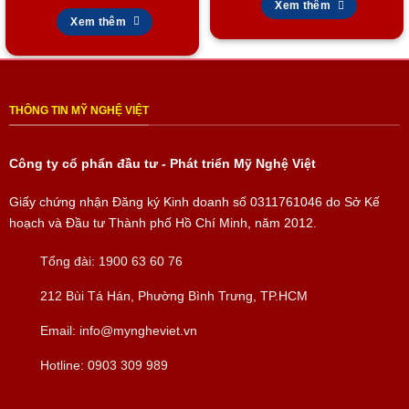
Xem thêm
Xem thêm
Chúng tôi cam kết:
Chất lượng thủ công tinh xảo
Chất liệu cao cấp, bền đẹp theo thời gian
THÔNG TIN MỸ NGHỆ VIỆT
Tư vấn tận tâm – Giao hàng chuyên nghiệp
Công ty cổ phẩn đầu tư - Phát triển Mỹ Nghệ Việt
Liên hệ ngay hôm nay
để được tư vấn chi tiết và lựa chọn sản
phẩm phù hợp với phong cách và mong muốn của bạn!
Giấy chứng nhận Đăng ký Kinh doanh số
0311761046
do Sở Kế
hoạch và Đầu tư Thành phố Hồ Chí Minh, năm 2012.
Tổng đài:
1900 63 60 76
212 Bùi Tá Hán, Phường Bình Trưng, TP.HCM
Email:
info@myngheviet.vn
Hotline:
0903 309 989