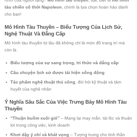
nhìn của người tặng?
Mô hình tàu thuyền
, đặc biệt là
mô hình
tàu chiến cổ thời Napoleon
, chính là lựa chọn hoàn hảo dành
cho bạn!
Mô Hình Tàu Thuyền – Biểu Tượng Của Lịch Sử,
Nghệ Thuật Và Đẳng Cấp
Mô hình tàu thuyền từ lâu đã không chỉ là món đồ trang trí mà
còn là:
Biểu tượng của sự sang trọng, tri thức và đẳng cấp
Câu chuyện lịch sử được tái hiện sống động
Tác phẩm nghệ thuật thủ công
, đòi hỏi kỹ thuật và tâm
huyết của nghệ nhân
Ý Nghĩa Sâu Sắc Của Việc Trưng Bày Mô Hình Tàu
Thuyền
“Thuận buồm xuôi gió”
– Mang lại may mắn, tài lộc và thuận
lợi trong công việc, kinh doanh
Khơi dậy ý chí và khát vọng
– Tượng trưng cho tinh thần