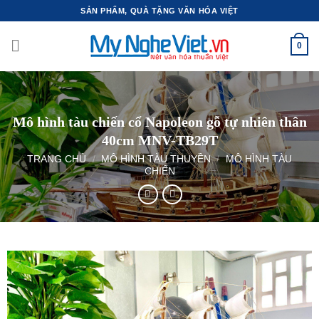
Bỏ
SẢN PHẨM, QUÀ TẶNG VĂN HÓA VIỆT
qua
nội
0
dung
Mô hình tàu chiến cổ Napoleon gỗ tự nhiên thân
40cm MNV-TB29T
TRANG CHỦ
/
MÔ HÌNH TÀU THUYỀN
/
MÔ HÌNH TÀU
CHIẾN