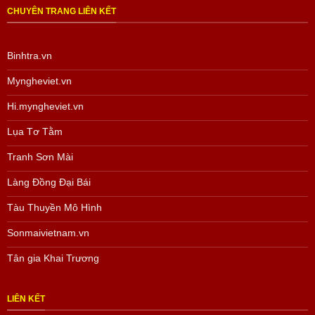
CHUYÊN TRANG LIÊN KẾT
Binhtra.vn
Myngheviet.vn
Hi.myngheviet.vn
Lụa Tơ Tằm
Tranh Sơn Mài
Làng Đồng Đại Bái
Tàu Thuyền Mô Hình
Sonmaivietnam.vn
Tân gia Khai Trương
LIÊN KẾT