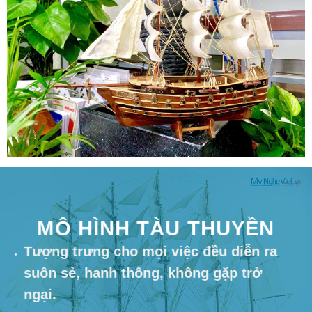
MÔ HÌNH TÀU THUYỀN
Tượng trưng cho mọi việc đều diễn ra
suôn sẻ, hanh thông, không gặp trở
ngại.