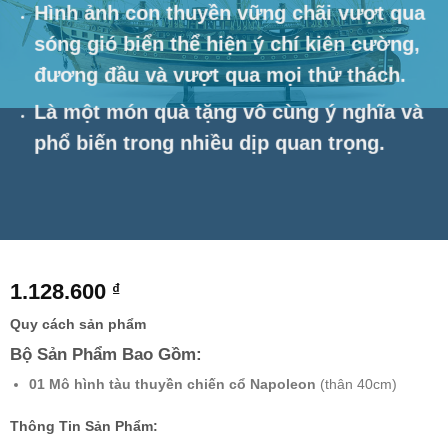
Hình ảnh con thuyền vững chãi vượt qua
sóng gió biển thể hiện ý chí kiên cường,
đương đầu và vượt qua mọi thử thách.
Là một món quà tặng vô cùng ý nghĩa và
phổ biến trong nhiều dịp quan trọng.
1.128.600
₫
Quy cách sản phẩm
Bộ Sản Phẩm Bao Gồm:
01 Mô hình tàu thuyền chiến cổ Napoleon
(thân 40cm)
Thông Tin Sản Phẩm: