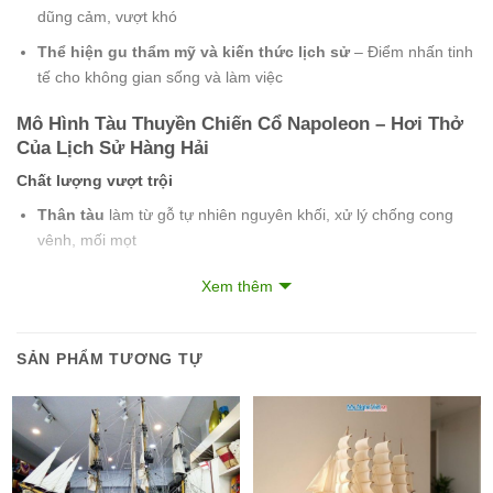
dũng cảm, vượt khó
Thể hiện gu thẩm mỹ và kiến thức lịch sử
– Điểm nhấn tinh
tế cho không gian sống và làm việc
Mô Hình Tàu Thuyền Chiến Cổ Napoleon – Hơi Thở
Của Lịch Sử Hàng Hải
Chất lượng vượt trội
Thân tàu
làm từ gỗ tự nhiên nguyên khối, xử lý chống cong
vênh, mối mọt
Chi tiết kim loại
bằng đồng hoặc hợp kim không gỉ, sáng
Xem thêm
bóng và chắc chắn
Cánh buồm
từ lụa cao cấp (lụa Hà Đông), mềm mại, bền màu
SẢN PHẨM TƯƠNG TỰ
và giữ dáng tốt
Đường nét tinh tế, đa dạng mẫu mã
Tái hiện chân thực cấu trúc thân tàu, cột buồm, dây cáp, khẩu
pháo, cửa sổ…