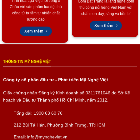
Tinh hoa Lụa Việt nổi tiếng 5
Gốm Bát Tràng là làng nghề gốm
Châu với sản phẩm lụa dệt thủ
thủ công nổi tiếng Việt Nam với
Quà tặng bạn bè
công từ tơ tằm tự nhiên chất
chất men dày, sáng và bền bỉ
Quà tặng người thân
lượng cao
Xem thêm
Xem thêm
Một chiếc
mô hình thuyền buồm phong thủy France II gỗ tự
nhiên
chất lượng cao sẽ thể hiện
sự tinh tế, đẳng cấp
và
lời
chúc may mắn, thành công chân thành
.
THÔNG TIN MỸ NGHỆ VIỆT
Liên Hệ Ngay
Hãy
sở hữu ngay một chiếc mô hình thuyền buồm phong
Công ty cổ phẩn đầu tư - Phát triển Mỹ Nghệ Việt
thủy France II gỗ tự nhiên
để
tô điểm cho không gian sống,
làm việc
của bạn thêm phần
sang trọng, đẳng cấp
và
thu hút
Giấy chứng nhận Đăng ký Kinh doanh số
0311761046
do Sở Kế
tài lộc
!
hoạch và Đầu tư Thành phố Hồ Chí Minh, năm 2012.
Hãy nhanh tay nhắn cho chúng tôi qua số 0902.409.089 – Ms
Tổng đài:
1900 63 60 76
Huyền hoặc 0903.754.715 – Ms Phượng
212 Bùi Tá Hán, Phường Bình Trưng, TP.HCM
Để chúng tôi hỗ trợ thêm các thắc mắc của bạn nhé.
Email:
info@myngheviet.vn