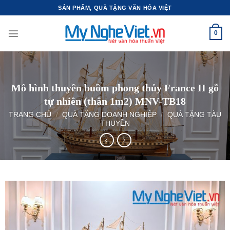
Bỏ
SẢN PHẨM, QUÀ TẶNG VĂN HÓA VIỆT
qua
nội
0
dung
Mô hình thuyền buồm phong thủy France II gỗ
tự nhiên (thân 1m2) MNV-TB18
TRANG CHỦ
/
QUÀ TẶNG DOANH NGHIỆP
/
QUÀ TẶNG TÀU
THUYỀN