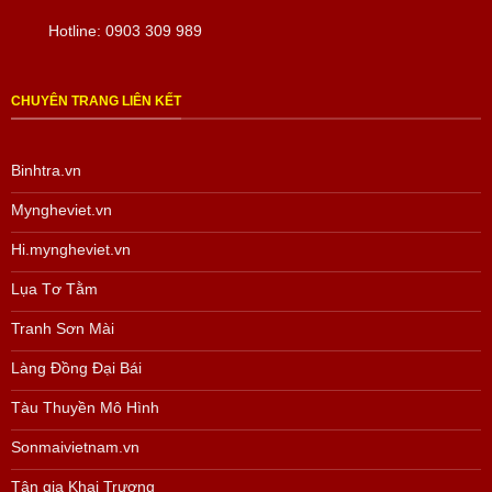
Tham khảo các sản phẩm Tàu thuyền Mô hình
tại đây
Hotline:
0903 309 989
Tham khảo các sản phẩm Sơn Mài khác
tại đây
Tham khảo các sản phẩm Làng Đồng Đại Bái
tại đây
CHUYÊN TRANG LIÊN KẾT
Tham khảo các sản phẩm quà Doanh Nghiệp khác
tại đây
Tham khảo các sản phẩm Quà tặng lụa Hà Đông
tại đây
Binhtra.vn
Tham khảo các sản phẩm của Mỹ Nghệ Việt
tại đây
Myngheviet.vn
Hoặc trang Facebook của chúng tôi
tại đây.
Hi.myngheviet.vn
Lụa Tơ Tằm
Tranh Sơn Mài
Làng Đồng Đại Bái
Tàu Thuyền Mô Hình
Sonmaivietnam.vn
Tân gia Khai Trương