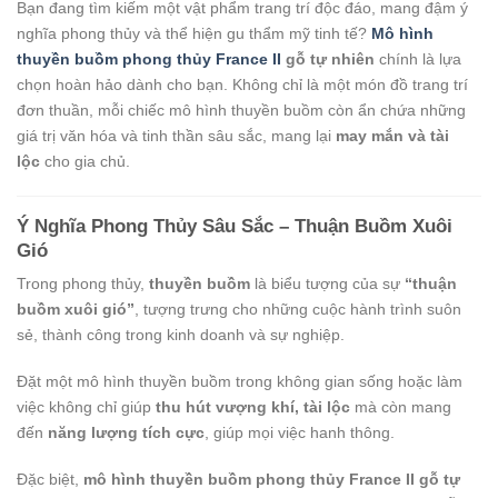
Bạn đang tìm kiếm một vật phẩm trang trí độc đáo, mang đậm ý
nghĩa phong thủy và thể hiện gu thẩm mỹ tinh tế?
Mô hình
thuyền buồm phong thủy France II
gỗ tự nhiên
chính là lựa
chọn hoàn hảo dành cho bạn. Không chỉ là một món đồ trang trí
đơn thuần, mỗi chiếc mô hình thuyền buồm còn ẩn chứa những
giá trị văn hóa và tinh thần sâu sắc, mang lại
may mắn và tài
lộc
cho gia chủ.
Ý Nghĩa Phong Thủy Sâu Sắc – Thuận Buồm Xuôi
Gió
Trong phong thủy,
thuyền buồm
là biểu tượng của sự
“thuận
buồm xuôi gió”
, tượng trưng cho những cuộc hành trình suôn
sẻ, thành công trong kinh doanh và sự nghiệp.
Đặt một mô hình thuyền buồm trong không gian sống hoặc làm
việc không chỉ giúp
thu hút vượng khí, tài lộc
mà còn mang
đến
năng lượng tích cực
, giúp mọi việc hanh thông.
Đặc biệt,
mô hình thuyền buồm phong thủy France II gỗ tự