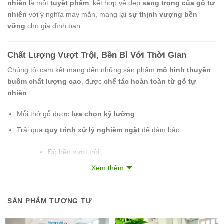
nhiên
là một
tuyệt phẩm
, kết hợp vẻ đẹp
sang trọng của gỗ tự
nhiên
với ý nghĩa may mắn, mang lại
sự thịnh vượng bền
vững
cho gia đình bạn.
Chất Lượng Vượt Trội, Bền Bỉ Với Thời Gian
Chúng tôi cam kết mang đến những sản phẩm
mô hình thuyền
buồm chất lượng cao
, được
chế tác hoàn toàn từ gỗ tự
nhiên
.
Mỗi thớ gỗ được
lựa chọn kỹ lưỡng
Trải qua
quy trình xử lý nghiêm ngặt
để đảm bảo:
Độ bền vượt trội
Chống cong vênh, mối mọt theo thời gian
Xem thêm
Từng chi tiết đều được
chăm chút tỉ mỉ
, từ
thân thuyền
,
cánh
SẢN PHẨM TƯƠNG TỰ
buồm
đến
các phụ kiện nhỏ
, tạo nên
một tổng thể hoàn hảo
,
giữ nguyên
vẻ đẹp tự nhiên
và
thách thức thời gian
.