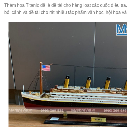
Thảm họa Titanic đã là đề tài cho hàng loạt các cuộc điều tra,
bối cảnh và đề tài cho rất nhiều tác phẩm văn học, hội họa và