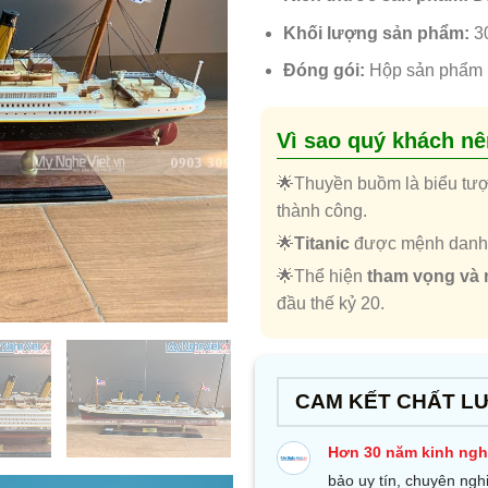
Khối lượng sản phẩm:
3
Đóng gói:
Hộp sản phẩm
Vì sao quý khách n
🌟Thuyền buồm là biểu tư
thành công.
🌟
Titanic
được mệnh danh là
🌟Thể hiện
tham vọng và 
đầu thế kỷ 20.
CAM KẾT CHẤT L
Hơn 30 năm kinh ng
bảo uy tín, chuyên ngh