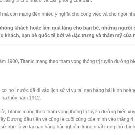
c trang trí cho nhà ở và căn phòng của bạn.
ỉ mà còn mang đến nhiều ý nghĩa cho công việc và cho ngôi nh
 phòng khách hoặc làm quà tặng cho bạn bè, những người đã 
u khách, bạn bè quốc tế bởi vẻ đặc trưng và thẩm mỹ của 
g năm 1900, Titanic mang theo tham vọng thống trị tuyến đường 
cơ hơi nước đã đi vào lịch sử vì vụ tai nạn hàng hải kinh hoàn
 hạ thủy năm 1912.
y giờ, Titanic mang theo tham vọng thống trị tuyến đường biển 
Tây Dương đầu tiên và cũng là cuối cùng của mình vào tháng 4 
sử như là vụ tai nạn hàng hải nghiêm trọng nhất trong thời bình