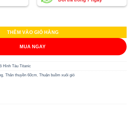
iên thân 60cm MNV-TTN05 số lượng
THÊM VÀO GIỎ HÀNG
MUA NGAY
ô Hình Tàu Titanic
ng
,
Thân thuyền 60cm
,
Thuận buồm xuôi gió