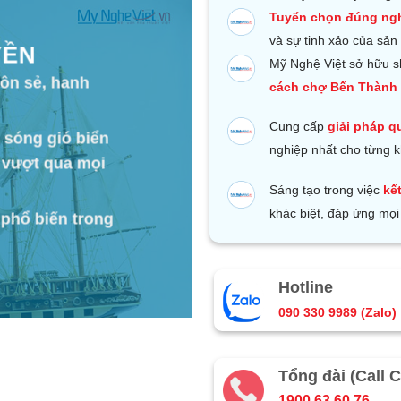
Tuyển chọn đúng ng
và sự tinh xảo của sản
YỀN
Mỹ Nghệ Việt sở hữu s
uôn sẻ, hanh
cách chợ Bến Thành 
Cung cấp
giải pháp q
 sóng gió biển
nghiệp nhất cho từng 
 vượt qua mọi
Sáng tạo trong việc
kế
khác biệt, đáp ứng mọi
phổ biến trong
Hotline
090 330 9989 (Zalo)
Tổng đài (Call C
1900 63 60 76