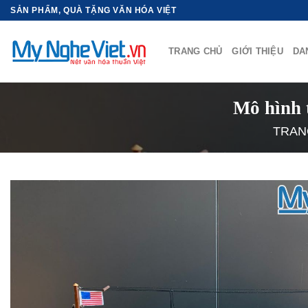
Bỏ
SẢN PHẨM, QUÀ TẶNG VĂN HÓA VIỆT
qua
nội
TRANG CHỦ
GIỚI THIỆU
DA
dung
Mô hình 
TRAN