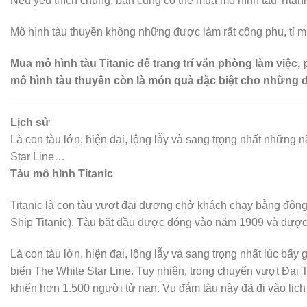
Nếu yêu thích chúng, bạn cũng có thể mua mô hình tàu Titani
Mô hình tàu thuyền không những được làm rất công phu, tỉ m
Mua mô hình tàu Titanic để trang trí văn phòng làm việc,
mô hình tàu thuyền còn là món quà đặc biệt cho những d
Lịch sử
Là con tàu lớn, hiện đại, lộng lẫy và sang trọng nhất nhữn
Star Line…
Tàu mô hình Titanic
Titanic là con tàu vượt đại dương chở khách chạy bằng động 
Ship Titanic). Tàu bắt đầu được đóng vào năm 1909 và được
Là con tàu lớn, hiện đại, lộng lẫy và sang trọng nhất lúc bấ
biển The White Star Line. Tuy nhiên, trong chuyến vượt Đại 
khiến hơn 1.500 người tử nạn. Vụ đắm tàu này đã đi vào lịch 