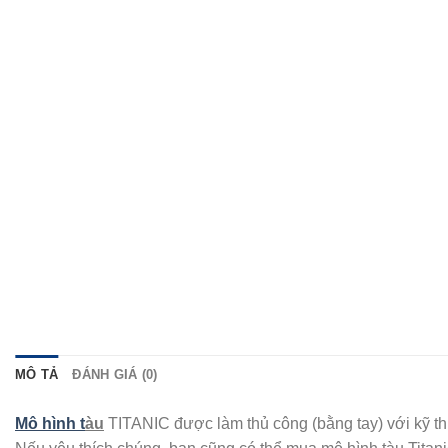
MÔ TẢ
ĐÁNH GIÁ (0)
Mô hình t
àu
TITANIC được làm thủ công (bằng tay) với kỹ thu