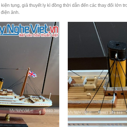
 kiện tụng, giả thuyết ly kì đồng thời dẫn đến các thay đổi lớn t
 điện ảnh.