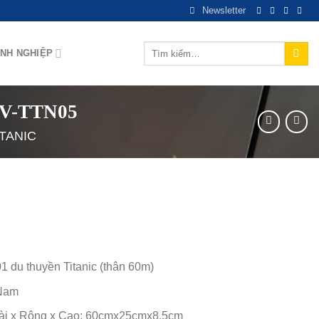
Newsletter
Tìm
NH NGHIỆP
kiếm:
MNV-TTN05
ITANIC
1 du thuyền Titanic (thân 60m)
Nam
i x Rộng x Cao: 60cmx25cmx8.5cm