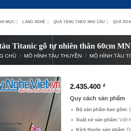
NH MỤC
LÀNG NGHỀ
QUÀ TẶNG THEO NHU CẦU
QUÀ DOA
tàu Titanic gỗ tự nhiên thân 60cm 
G CHỦ
/
MÔ HÌNH TÀU THUYỀN
/
MÔ HÌNH TÀU T
2.435.400
₫
Quy cách sản phẩm
Bộ sản phẩm bao gồm:
0
Xuất xứ sản phẩm:
Việt 
Kích thước sản phẩm:
Dà