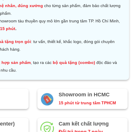
hệ nhân, đúng xưởng
cho từng sản phẩm, đảm bảo chất lượng
 phẩm.
howroom tàu thuyền quy mô lớn gần trung tâm TP. Hồ Chí Minh,
15 phút
.
uà tặng trọn gói
: tư vấn, thiết kế, khắc logo, đóng gói chuyên
khách hàng.
t hợp sản phẩm
, tạo ra các
bộ quà tặng (combo)
độc đáo và
 nhu cầu.
Showroom in HCMC
15 phút từ trung tâm TPHCM
enter)
Cam kết chất lượng
Đổi trả trong 7 ngày