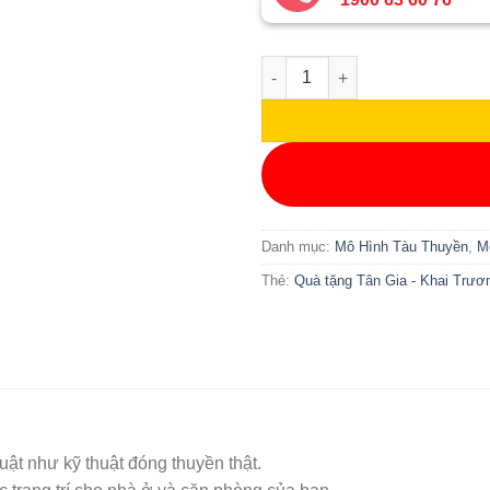
Mô hình tàu Titanic gỗ tự nh
Danh mục:
Mô Hình Tàu Thuyền
,
M
Thẻ:
Quà tặng Tân Gia - Khai Trươ
ật như kỹ thuật đóng thuyền thật.