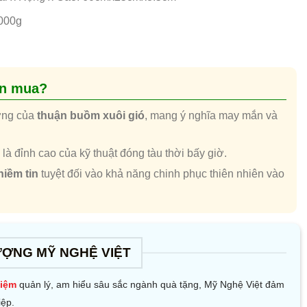
000g
ên mua?
ợng của
thuận buồm xuôi gió
, mang ý nghĩa may mắn và
 đỉnh cao của kỹ thuật đóng tàu thời bấy giờ.
niềm tin
tuyệt đối vào khả năng chinh phục thiên nhiên vào
ƯỢNG MỸ NGHỆ VIỆT
hiệm
quản lý, am hiểu sâu sắc ngành quà tặng, Mỹ Nghệ Việt đảm
iệp.