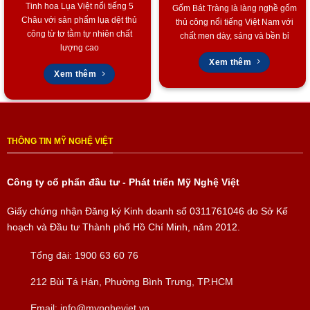
0903.754.715
Tinh hoa Lụa Việt nổi tiếng 5
Gốm Bát Tràng là làng nghề gốm
Châu với sản phẩm lụa dệt thủ
thủ công nổi tiếng Việt Nam với
công từ tơ tằm tự nhiên chất
Để chúng tôi hỗ trợ thêm các thắc mắc của bạn nhé.
chất men dày, sáng và bền bỉ
lượng cao
Xem thêm
Quà tặng theo yêu cầu: khắc chữ, gói quà xinh xắn, thiệp chúc…
Xem thêm
THÔNG TIN MỸ NGHỆ VIỆT
Công ty cổ phẩn đầu tư - Phát triển Mỹ Nghệ Việt
Giấy chứng nhận Đăng ký Kinh doanh số
0311761046
do Sở Kế
hoạch và Đầu tư Thành phố Hồ Chí Minh, năm 2012.
Tổng đài:
1900 63 60 76
212 Bùi Tá Hán, Phường Bình Trưng, TP.HCM
Đĩa đồng để bàn
Email:
info@myngheviet.vn