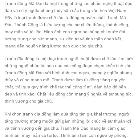
Tranh đồng Mã Đáo là một trong những tác phẩm nghệ thuật độc
đáo và có ý nghĩa phong thủy sâu sắc trong văn hóa Việt Nam.
Đây là loại tranh được chế tác từ đồng nguyên chất. Tranh Mã
Đáo Thành Công là biểu tượng cho sự chiến thắng, thành công,
may mắn và tài lộc. Hình ảnh con ngựa oai hùng phi nước đại
tượng trưng cho sức mạnh, sự kiên trì và tinh thần đoàn kết,
mang đến nguồn năng lượng tích cực cho gia chủ.
Tranh đĩa đồng là một loại tranh nghệ thuật được chế tác tỉ mỉ bởi
những nghệ nhân tài hoa qua các công đoạn chạm khắc tinh xảo.
Tranh đồng Mã Đáo với hình ảnh con ngựa, mang ý nghĩa phong
thủy vô cùng mạnh mẽ. Tranh được làm từ đồng vàng nguyên
chất, trải qua quy trình chế tác thủ công tỉ mỉ, đảm bảo độ bền
đẹp và tinh xảo. Chất liệu đồng còn mang ý nghĩa về sự sung túc,
thịnh vượng cho gia chủ.
Khi chọn tranh đĩa đồng làm quà tặng tân gia khai trương, người
tặng thường mong muốn gửi gắm những lời chúc về sự thuận lợi
và thịnh vượng đến gia chủ. Tranh Mã Đáo mang lại cảm giác
bình an, may mắn và tài lộc. Hình ảnh tám con ngựa uy phong,