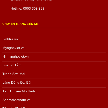
Hotline:
0903 309 989
CHUYÊN TRANG LIÊN KẾT
Binhtra.vn
Myngheviet.vn
Hi.myngheviet.vn
Lụa Tơ Tằm
Tranh Sơn Mài
Gói quà tặng
Làng Đồng Đại Bái
Tàu Thuyền Mô Hình
Tham khảo các sản phẩm quà Doanh Nghiệp khác
tại đây
Tham khảo các sản phẩm Quà tặng lụa Hà Đông
tại đây
Sonmaivietnam.vn
Tham khảo các sản phẩm Làng Đồng Đại Bái
tại đây