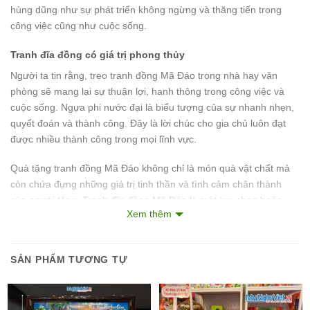
hùng dũng như sự phát triển không ngừng và thăng tiến trong
công việc cũng như cuộc sống.
Tranh đĩa đồng có giá trị phong thủy
Người ta tin rằng, treo tranh đồng Mã Đáo trong nhà hay văn
phòng sẽ mang lại sự thuận lợi, hanh thông trong công việc và
cuộc sống. Ngựa phi nước đại là biểu tượng của sự nhanh nhẹn,
quyết đoán và thành công. Đây là lời chúc cho gia chủ luôn đạt
được nhiều thành công trong mọi lĩnh vực.
Quà tặng tranh đồng Mã Đáo không chỉ là món quà vật chất mà
còn chứa đựng những giá trị tinh thần và tình cảm chân thành
của người tặng. Tranh đĩa đồng Mã Đáo là một lựa chọn hoàn
Xem thêm
hảo cho các dịp quan trọng như tân gia, khai trương hay lễ kỷ
niệm. Mỗi bức tranh đều được chế tác từ đồng cao cấp, đảm bảo
độ bền và giữ được vẻ đẹp sáng bóng theo thời gian, là món quà
SẢN PHẨM TƯƠNG TỰ
lưu niệm quý giá và ý nghĩa.
Biểu Tượng Thành Công
: Ngựa phi nước đại là biểu tượng
của sự nhanh nhẹn, quyết đoán và thành công. Đây là lời chúc