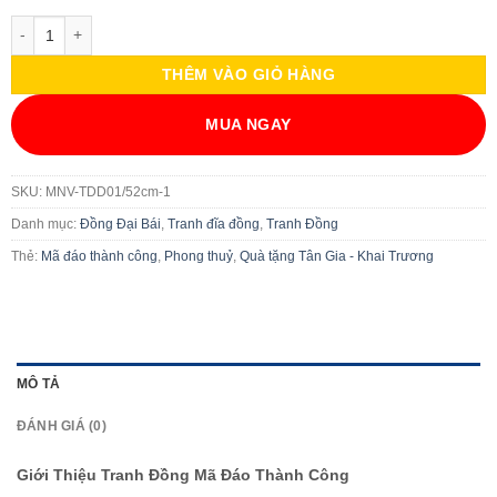
Tranh Đồng Mã Đáo Thành Công 52cm số lượng
THÊM VÀO GIỎ HÀNG
MUA NGAY
SKU:
MNV-TDD01/52cm-1
Danh mục:
Đồng Đại Bái
,
Tranh đĩa đồng
,
Tranh Đồng
Thẻ:
Mã đáo thành công
,
Phong thuỷ
,
Quà tặng Tân Gia - Khai Trương
MÔ TẢ
ĐÁNH GIÁ (0)
Giới Thiệu Tranh Đồng Mã Đáo Thành Công