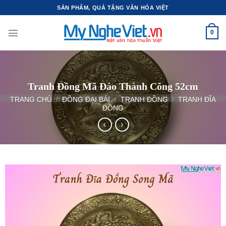
Bỏ
SẢN PHẨM, QUÀ TẶNG VĂN HÓA VIỆT
qua
nội
0
dung
Tranh Đồng Mã Đáo Thành Công 52cm
TRANG CHỦ
/
ĐỒNG ĐẠI BÁI
/
TRANH ĐỒNG
/
TRANH ĐĨA
ĐỒNG