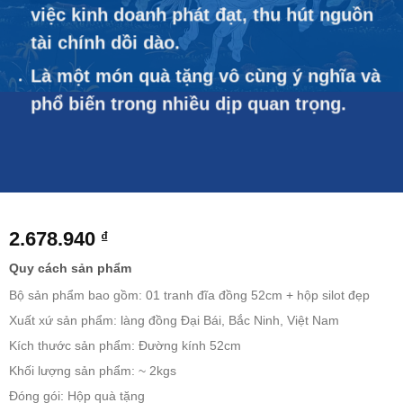
việc kinh doanh phát đạt, thu hút nguồn
tài chính dồi dào.
Là một món quà tặng vô cùng ý nghĩa và
phổ biến trong nhiều dịp quan trọng.
2.678.940
₫
Quy cách sản phẩm
Bộ sản phẩm bao gồm: 01 tranh đĩa đồng 52cm + hộp silot đẹp
Xuất xứ sản phẩm: làng đồng Đại Bái, Bắc Ninh, Việt Nam
Kích thước sản phẩm: Đường kính 52cm
Khối lượng sản phẩm: ~ 2kgs
Đóng gói: Hộp quà tặng