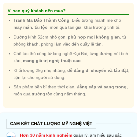
Vì sao quý khách nên mua?
Tranh Mã Đáo Thành Công
: Biểu tượng mạnh mẽ cho
may mắn, tài lộc
, món quà tân gia, khai trương tinh tế.
Đường kính 52cm nhỏ gọn,
phù hợp mọi không gian
, từ
phòng khách, phòng làm việc đến quầy lễ tân.
Chế tác thủ công từ làng nghề Đại Bái, từng đường nét tinh
xảo,
mang giá trị nghệ thuật cao
.
Khối lượng 2kg nhẹ nhàng,
dễ dàng di chuyển và lắp đặt
,
tiện lợi cho người sử dụng.
Sản phẩm bền bỉ theo thời gian,
đẳng cấp và sang trọng
,
món quà trường tồn cùng năm tháng.
CAM KẾT CHẤT LƯỢNG MỸ NGHỆ VIỆT
Hơn 30 năm kinh nghiệm
quản lý, am hiểu sâu sắc