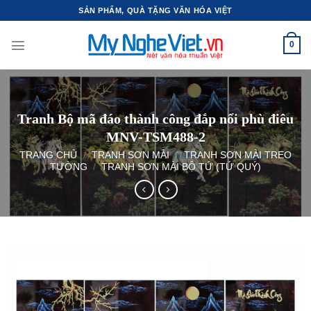
Bỏ
SẢN PHẨM, QUÀ TẶNG VĂN HÓA VIỆT
qua
nội
0
dung
Tranh Bộ mã đáo thành công đắp nổi phù điêu
MNV-TSM488-2
TRANG CHỦ
/
TRANH SƠN MÀI
/
TRANH SƠN MÀI TREO
TƯỜNG
/
TRANH SƠN MÀI BỘ TỨ (TỨ QUÝ)