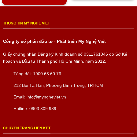
THÔNG TIN MỸ NGHỆ VIỆT
Công ty cổ phẩn đầu tư - Phát triển Mỹ Nghệ Việt
Mã đáo thành công đắp nổi phù điêu
Giấy chứng nhận Đăng ký Kinh doanh số
0311761046
do Sở Kế
Tranh mã đáo thành công
(“Kỳ khai đắc thắng, mã đáo
hoạch và Đầu tư Thành phố Hồ Chí Minh, năm 2012.
thành công – Cờ phất (làm hiệu) chiến thắng, ngựa quay về (báo
tin) thành công”) vẽ một bầy ngựa gồm tám chú ngựa đang phi
Tổng đài:
1900 63 60 76
nước Đại, tiến về một hướng, tượng trưng cho sao Bát Bạch rất
212 Bùi Tá Hán, Phường Bình Trưng, TP.HCM
thịnh vượng, đem lại nguồn tài lộc lớn nên chúng được coi là biểu
tượng mang lại tài lộc, sự phát đạt, nhanh nhạy và thăng tiến,
Email:
info@myngheviet.vn
giúp cho những công việc trở nên thuận lợi, dễ dàng và thành
công, vì 8 con ngựa nên còn được gọi là
tranh bát mã
hay
bát
Hotline:
0903 309 989
mã toàn đồ
. Trong văn hóa người Trung Quốc, số 8 biểu trưng
cho sự may mắn, phát đạt (mặt khác “Bát” 八 phát âm gần giống
CHUYÊN TRANG LIÊN KẾT
chữ “Phát” nên rất được ưu thích trong kinh doanh).Theo phong
thủy, ngựa không những là con vật trung thành nhất mà còn là