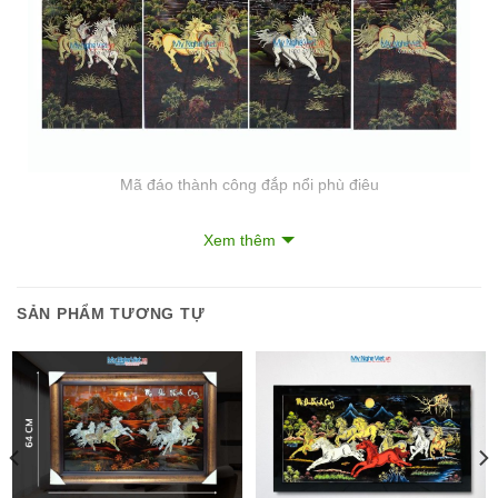
Mã đáo thành công đắp nổi phù điêu
Xem thêm
Tranh phong thủy mã đáo thành công
thể hiện sự sắc sảo đến
từng chi tiết của các nghệ nhân sơn mài qua sự sung mãn của
những chú ngựa mạnh mẽ mang đến sự phát lộc trong làm ăn,
SẢN PHẨM TƯƠNG TỰ
thành công trong cuộc sống.
“Mã Đáo Thành Công”
cụm từ này nghĩa là ngựa về ắt sẽ thành
công. Bạn sẽ thấy trong một bức tranh phong thủy mã đáo thành
công thường sẽ có hình ảnh của 8 con ngựa tràn đầy sức mạnh
và năng lượng cùng nhau tiến về một hướng.
Tranh Bát Mã, biểu tượng của sự may mắn.
Bạn biết đấy, ngựa là loài động vật hết sức gần gũi với con người,