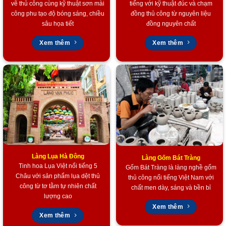
vẽ thủ công cùng kỹ thuật sơn mài
tiếng với kỹ thuật đúc và chạm
công phu tạo độ bóng sáng, chiều
đồng thủ công từ nguyên liệu
sâu họa tiết
đồng nguyên chất
Xem thêm
Xem thêm
Mã đáo thành công đắp nổi phù điêu
Làng Lụa Hà Đông
Làng Gốm Bát Tràng
Tinh hoa Lụa Việt nổi tiếng 5
Gốm Bát Tràng là làng nghề gốm
Châu với sản phẩm lụa dệt thủ
thủ công nổi tiếng Việt Nam với
công từ tơ tằm tự nhiên chất
chất men dày, sáng và bền bỉ
lượng cao
Xem thêm
Xem thêm