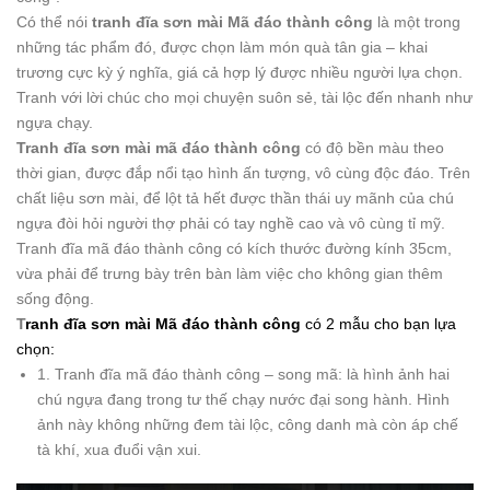
Có thể nói
t
ranh đĩa sơn mài Mã đáo thành công
là một trong
những tác phẩm đó, được chọn làm món quà tân gia – khai
trương cực kỳ ý nghĩa, giá cả hợp lý được nhiều người lựa chọn.
Tranh với lời chúc cho mọi chuyện suôn sẻ, tài lộc đến nhanh như
ngựa chạy.
Tranh đĩa sơn mài mã đáo thành công
có độ bền màu theo
thời gian, được đắp nổi tạo hình ấn tượng, vô cùng độc đáo. Trên
chất liệu sơn mài, để lột tả hết được thần thái uy mãnh của chú
ngựa đòi hỏi người thợ phải có tay nghề cao và vô cùng tỉ mỹ.
Tranh đĩa mã đáo thành công có kích thước đường kính 35cm,
vừa phải để trưng bày trên bàn làm việc cho không gian thêm
sống động.
T
r
anh đĩa sơn mài Mã đáo thành công
có 2 mẫu cho bạn lựa
chọn:
1. Tranh đĩa mã đáo thành công – song mã: là hình ảnh hai
chú ngựa đang trong tư thế chạy nước đại song hành. Hình
ảnh này không những đem tài lộc, công danh mà còn áp chế
tà khí, xua đuổi vận xui.