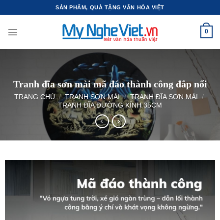
Bỏ
SẢN PHẨM, QUÀ TẶNG VĂN HÓA VIỆT
qua
nội
0
dung
Tranh đĩa sơn mài mã đáo thành công đắp nổi
TRANG CHỦ
/
TRANH SƠN MÀI
/
TRANH ĐĨA SƠN MÀI
/
TRANH ĐĨA ĐƯỜNG KÍNH 35CM