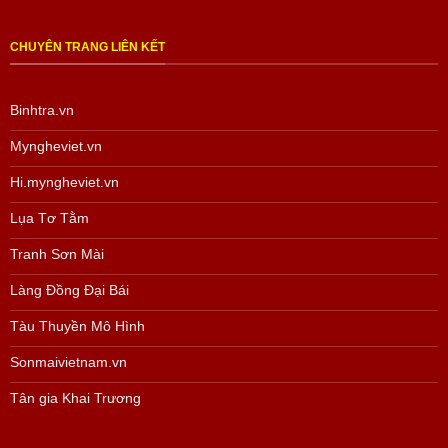
CHUYÊN TRANG LIÊN KẾT
Binhtra.vn
Myngheviet.vn
Hi.myngheviet.vn
Lụa Tơ Tằm
Tranh Sơn Mài
Làng Đồng Đại Bái
Tàu Thuyền Mô Hình
Sonmaivietnam.vn
Tân gia Khai Trương