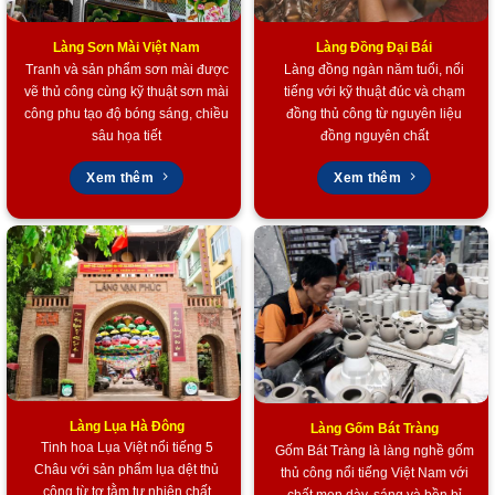
Làng Sơn Mài Việt Nam
Làng Đồng Đại Bái
Tranh và sản phẩm sơn mài được
Làng đồng ngàn năm tuổi, nổi
vẽ thủ công cùng kỹ thuật sơn mài
tiếng với kỹ thuật đúc và chạm
công phu tạo độ bóng sáng, chiều
đồng thủ công từ nguyên liệu
sâu họa tiết
đồng nguyên chất
Xem thêm
Xem thêm
Làng Lụa Hà Đông
Làng Gốm Bát Tràng
Tinh hoa Lụa Việt nổi tiếng 5
Gốm Bát Tràng là làng nghề gốm
Châu với sản phẩm lụa dệt thủ
thủ công nổi tiếng Việt Nam với
công từ tơ tằm tự nhiên chất
chất men dày, sáng và bền bỉ