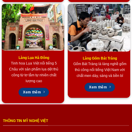
Làng Lụa Hà Đông
Làng Gốm Bát Tràng
Tinh hoa Lụa Việt nổi tiếng 5
Gốm Bát Tràng là làng nghề gốm
Châu với sản phẩm lụa dệt thủ
thủ công nổi tiếng Việt Nam với
công từ tơ tằm tự nhiên chất
chất men dày, sáng và bền bỉ
lượng cao
Xem thêm
Xem thêm
THÔNG TIN MỸ NGHỆ VIỆT