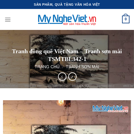
Bỏ
SẢN PHẨM, QUÀ TẶNG VĂN HÓA VIỆT
qua
nội
0
dung
Tranh đồng quê Việt Nam – Tranh sơn mài
TSMTBL342-1
TRANG CHỦ
/
TRANH SƠN MÀI