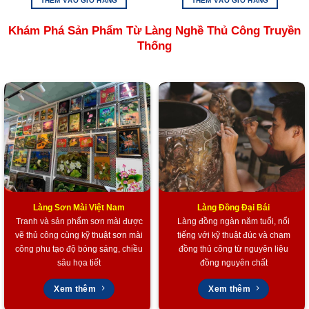
THÊM VÀO GIỎ HÀNG
THÊM VÀO GIỎ HÀNG
Tham khảo các sản phẩm Làng Đồng Đại Bái
tại đây
Khám Phá Sản Phẩm Từ Làng Nghề Thủ Công Truyền
Tham khảo các sản phẩm Tàu thuyền Mô hình
tại đây
Thống
Tham khảo các sản phẩm quà Doanh Nghiệp khác
tại đây
Tham khảo các sản phẩm Quà tặng lụa Hà Đông
tại đây
Tham khảo các sản phẩm của Mỹ Nghệ Việt
tại đây
Hoặc trang Facebook của chúng tôi
tại đây.
Làng Sơn Mài Việt Nam
Làng Đồng Đại Bái
Tranh và sản phẩm sơn mài được
Làng đồng ngàn năm tuổi, nổi
vẽ thủ công cùng kỹ thuật sơn mài
tiếng với kỹ thuật đúc và chạm
công phu tạo độ bóng sáng, chiều
đồng thủ công từ nguyên liệu
sâu họa tiết
đồng nguyên chất
Xem thêm
Xem thêm