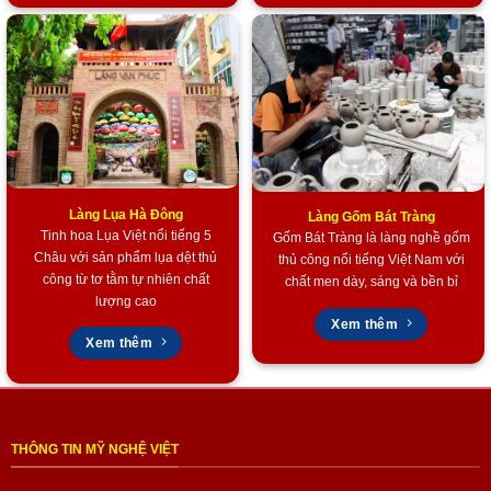
Làng Lụa Hà Đông
Làng Gốm Bát Tràng
Tinh hoa Lụa Việt nổi tiếng 5
Gốm Bát Tràng là làng nghề gốm
Châu với sản phẩm lụa dệt thủ
thủ công nổi tiếng Việt Nam với
công từ tơ tằm tự nhiên chất
chất men dày, sáng và bền bỉ
lượng cao
Xem thêm
Xem thêm
THÔNG TIN MỸ NGHỆ VIỆT