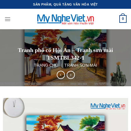
Bỏ
SẢN PHẨM, QUÀ TẶNG VĂN HÓA VIỆT
qua
nội
0
dung
Tranh phố cổ Hội An – Tranh sơn mài
TSMTBL342-1
TRANG CHỦ
/
TRANH SƠN MÀI