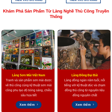
THÊM VÀO GIỎ HÀNG
THÊM VÀO GIỎ HÀNG
Tham khảo các sản phẩm Làng Đồng Đại Bái
tại đây
Khám Phá Sản Phẩm Từ Làng Nghề Thủ Công Truyền
Tham khảo các sản phẩm Tàu thuyền Mô hình
tại đây
Thống
Tham khảo các sản phẩm quà Doanh Nghiệp khác
tại đây
Tham khảo các sản phẩm Quà tặng lụa Hà Đông
tại đây
Tham khảo các sản phẩm của Mỹ Nghệ Việt
tại đây
Hoặc trang Facebook của chúng tôi
tại đây.
Làng Sơn Mài Việt Nam
Làng Đồng Đại Bái
Tranh và sản phẩm sơn mài được
Làng đồng ngàn năm tuổi, nổi
vẽ thủ công cùng kỹ thuật sơn mài
tiếng với kỹ thuật đúc và chạm
công phu tạo độ bóng sáng, chiều
đồng thủ công từ nguyên liệu
sâu họa tiết
đồng nguyên chất
Xem thêm
Xem thêm