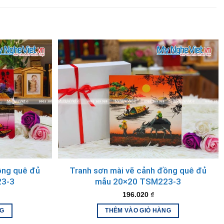
hương, của văn hóa Việt. Bức tranh không chỉ làm đẹp cho
ng quê thanh bình giúp xoa dịu tâm hồn, mang lại sự thư
hác
ác sản phẩm sơn mài thủ công tinh xảo, làm từ làng nghề
ồng quê đủ
Tranh sơn mài vẽ cảnh đồng quê đủ
23-3
mẫu 20×20 TSM223-3
196.020
₫
NG
THÊM VÀO GIỎ HÀNG