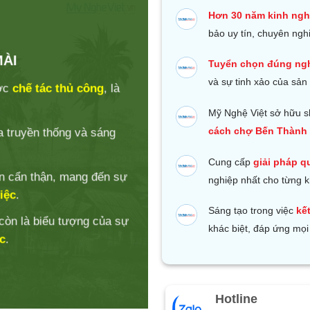
Hơn 30 năm kinh ng
bảo uy tín, chuyên ngh
ÀI
Tuyển chọn đúng ng
và sự tinh xảo của sản
ợc
chế tác thủ công
, là
Mỹ Nghệ Việt sở hữu s
cách chợ Bến Thành 
a truyền thống và sáng
Cung cấp
giải pháp q
n cẩn thận, mang đến sự
nghiệp nhất cho từng 
iệc
.
Sáng tạo trong việc
kế
 còn là biểu tượng của sự
khác biệt, đáp ứng mọi
c
.
Hotline