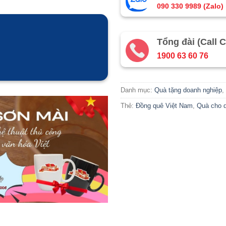
090 330 9989 (Zalo)
Tổng đài (Call C
1900 63 60 76
Danh mục:
Quà tặng doanh nghiệp
,
Thẻ:
Đồng quê Việt Nam
,
Quà cho 