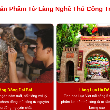
ản Phẩm Từ Làng Nghề Thủ Công T
 Cấp
Showr
OWROOM TRANH SƠN MÀI TẠI MỸ NGHỆ V
àng Đồng Đại Bái
Làng Lụa Hà Đ
gàn năm tuổi, nổi tiếng với kỹ
Tinh hoa Lụa Việt nổi tiếng 5
à chạm đồng thủ công từ nguyên
phẩm lụa dệt thủ công từ tơ tằ
iệu đồng nguyên chất
lượng cao