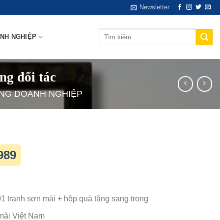
Newsletter
Tìm
NH NGHIỆP
kiếm:
g đối tác
ẶNG DOANH NGHIỆP
989
1 tranh sơn mài + hộp quà tặng sang trọng
ài Việt Nam