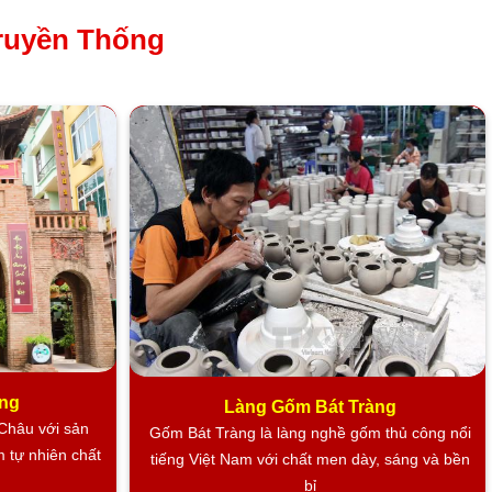
ruyền Thống
oom tranh sơn mài tại Mỹ Nghệ Việt
IỆT
ông
Làng Gốm Bát Tràng
 Châu với sản
Gốm Bát Tràng là làng nghề gốm thủ công nổi
m tự nhiên chất
tiếng Việt Nam với chất men dày, sáng và bền
bỉ