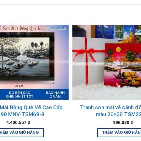
ang về một món đồ trang trí, mà còn là một phần hồn của quê 
ng trưng cho sự sung túc, bình an và thịnh vượng. Hình ảnh đồ
t cùng hàng ngàn sản phẩm sơn mài k
ất TP.HCM, cách chợ Bến Thành 15 phút. Nơi đây trưng bày c
 Mài Đồng Quê Vẽ Cao Cấp
Tranh sơn mài vẽ cảnh đ
×90 MNV-TSM69-8
mẫu 20×20 TSM2
4.400.557
₫
196.020
₫
HÊM VÀO GIỎ HÀNG
THÊM VÀO GIỎ HÀ