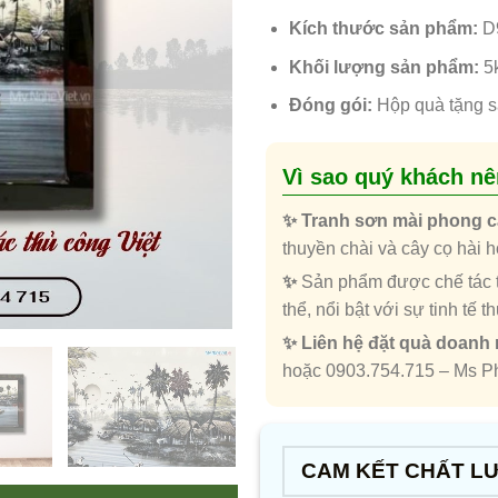
Kích thước sản phẩm:
D9
Khối lượng sản phẩm:
5
Đóng gói:
Hộp quà tặng s
Vì sao quý khách n
✨ Tranh sơn mài phong 
thuyền chài và cây cọ hài 
✨
Sản phẩm được chế tác 
thể, nổi bật với sự tinh tế 
✨ Liên hệ đặt quà doanh
hoặc 0903.754.715 – Ms 
CAM KẾT CHẤT L