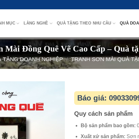
NH MỤC
LÀNG NGHỀ
QUÀ TẶNG THEO NHU CẦU
QUÀ DOA
n Mài Đồng Quê Vẽ Cao Cấp – Quà tặn
 TẶNG DOANH NGHIỆP
/
TRANH SƠN MÀI QUÀ T
Báo giá: 0903309
Quy cách sản phẩm
Bộ sản phẩm bao gồm:
0
Xuất xứ sản phẩm:
Sơn m