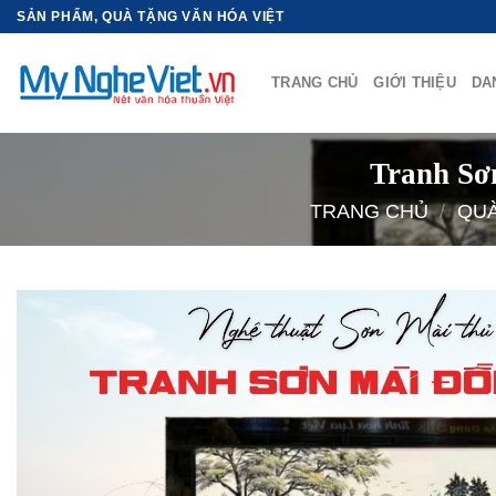
Bỏ
SẢN PHẨM, QUÀ TẶNG VĂN HÓA VIỆT
qua
nội
TRANG CHỦ
GIỚI THIỆU
DA
dung
Tranh Sơ
TRANG CHỦ
/
QUÀ