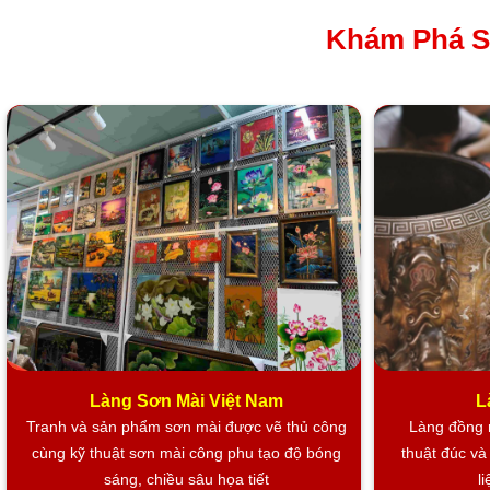
Khám Phá S
Tranh Sơn Mài Đồng Quê Vẽ Cao
SH
Làng Sơn Mài Việt Nam
L
Tranh và sản phẩm sơn mài được vẽ thủ công
Làng đồng n
cùng kỹ thuật sơn mài công phu tạo độ bóng
thuật đúc v
sáng, chiều sâu họa tiết
l