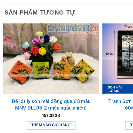
Khi sở hữu một bức tranh sơn mài đồng quê, bạn không chỉ m
không gian mà còn mang đến ý nghĩa phong thủy tốt lành, tượ
SẢN PHẨM TƯƠNG TỰ
thái, dễ chịu sau những giờ làm việc căng thẳng.
Sản phẩm tại showroom Mỹ Nghệ Việ
Showroom Sơn Mài Mỹ Nghệ Việt là showroom sơn mài lớn nh
sơn mài truyền thống.
Đế lót ly sơn mài đồng quê đủ mẫu
Tranh Sơn
MNV-DLL05-2 (màu ngẫu nhiên)
60
457.380
₫
THÊM VÀO GIỎ HÀNG
T