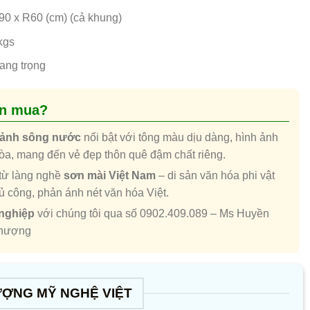
0 x R60 (cm) (cả khung)
kgs
ang trọng
ên mua?
cảnh sông nước
nổi bật với tông màu dịu dàng, hình ảnh
hòa, mang đến vẻ đẹp thôn quê đậm chất riêng.
từ làng nghề
sơn mài Việt Nam
– di sản văn hóa phi vật
thủ công, phản ánh nét văn hóa Việt.
 nghiệp
với chúng tôi qua số 0902.409.089 – Ms Huyền
Phượng
ƯỢNG MỸ NGHỆ VIỆT