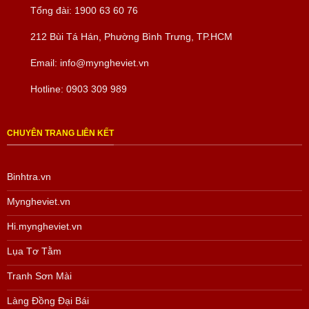
Tổng đài:
1900 63 60 76
212 Bùi Tá Hán, Phường Bình Trưng, TP.HCM
Email:
info@myngheviet.vn
Hotline:
0903 309 989
CHUYÊN TRANG LIÊN KẾT
Binhtra.vn
Myngheviet.vn
Hi.myngheviet.vn
Lụa Tơ Tằm
Tranh Sơn Mài
Làng Đồng Đại Bái