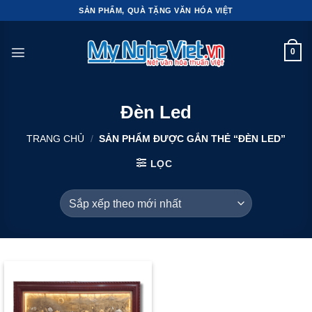
Bỏ
SẢN PHẨM, QUÀ TẶNG VĂN HÓA VIỆT
qua
nội
0
dung
Đèn Led
TRANG CHỦ
/
SẢN PHẨM ĐƯỢC GẮN THẺ “ĐÈN LED”
LỌC