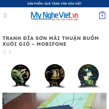
Bỏ
SẢN PHẨM, QUÀ TẶNG VĂN HÓA VIỆT
qua
nội
0
dung
TRANH ĐĨA SƠN MÀI THUẬN BUỒM
XUÔI GIÓ – MOBIFONE