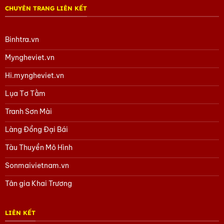
CHUYÊN TRANG LIÊN KẾT
Binhtra.vn
Myngheviet.vn
Hi.myngheviet.vn
Lụa Tơ Tằm
Tranh Sơn Mài
Làng Đồng Đại Bái
Tàu Thuyền Mô Hình
Sonmaivietnam.vn
Tân gia Khai Trương
LIÊN KẾT