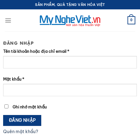
Bỏ
SẢN PHẨM, QUÀ TẶNG VĂN HÓA VIỆT
qua
nội
0
dung
ĐĂNG NHẬP
Bắt
Tên tài khoản hoặc địa chỉ email
*
buộc
Bắt
Mật khẩu
*
buộc
Ghi nhớ mật khẩu
ĐĂNG NHẬP
Quên mật khẩu?