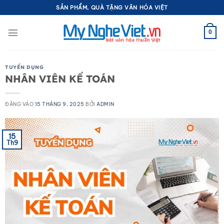
Bỏ
SẢN PHẨM, QUÀ TẶNG VĂN HÓA VIỆT
qua
nội
0
dung
TUYỂN DỤNG
NHÂN VIÊN KẾ TOÁN
ĐĂNG VÀO
15 THÁNG 9, 2025
BỞI
ADMIN
15
Th9