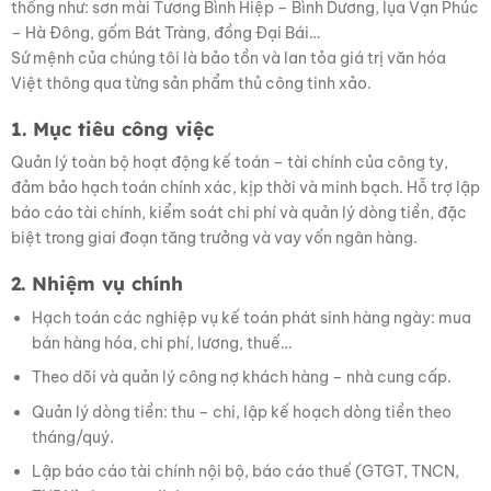
thống như: sơn mài Tương Bình Hiệp – Bình Dương, lụa Vạn Phúc
– Hà Đông, gốm Bát Tràng, đồng Đại Bái…
Sứ mệnh của chúng tôi là bảo tồn và lan tỏa giá trị văn hóa
Việt thông qua từng sản phẩm thủ công tinh xảo.
1. Mục tiêu công việc
Quản lý toàn bộ hoạt động kế toán – tài chính của công ty,
đảm bảo hạch toán chính xác, kịp thời và minh bạch. Hỗ trợ lập
báo cáo tài chính, kiểm soát chi phí và quản lý dòng tiền, đặc
biệt trong giai đoạn tăng trưởng và vay vốn ngân hàng.
2. Nhiệm vụ chính
Hạch toán các nghiệp vụ kế toán phát sinh hàng ngày: mua
bán hàng hóa, chi phí, lương, thuế…
Theo dõi và quản lý công nợ khách hàng – nhà cung cấp.
Quản lý dòng tiền: thu – chi, lập kế hoạch dòng tiền theo
tháng/quý.
Lập báo cáo tài chính nội bộ, báo cáo thuế (GTGT, TNCN,