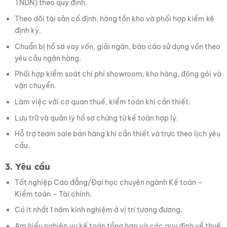
TNDN) theo quy định.
Theo dõi tài sản cố định, hàng tồn kho và phối hợp kiểm kê
định kỳ.
Chuẩn bị hồ sơ vay vốn, giải ngân, báo cáo sử dụng vốn theo
yêu cầu ngân hàng.
Phối hợp kiểm soát chi phí showroom, kho hàng, đóng gói và
vận chuyển.
Làm việc với cơ quan thuế, kiểm toán khi cần thiết.
Lưu trữ và quản lý hồ sơ chứng từ kế toán hợp lý.
Hỗ trợ team sale bán hàng khi cần thiết và trực theo lịch yêu
cầu.
3. Yêu cầu
Tốt nghiệp Cao đẳng/Đại học chuyên ngành Kế toán –
Kiểm toán – Tài chính.
Có ít nhất 1 năm kinh nghiệm ở vị trí tương đương.
Am hiểu nghiệp vụ kế toán tổng hợp và các quy định về thuế