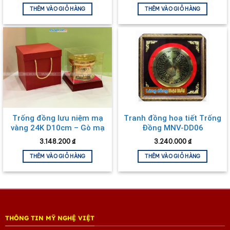
THÊM VÀO GIỎ HÀNG
THÊM VÀO GIỎ HÀNG
Trống đồng lưu niệm mạ
Tranh đồng hoạ tiết Trống
vàng 24K D10cm – Gò mạ
Đồng MNV-DD06
vàng DD28-10G
3.148.200
₫
3.240.000
₫
THÊM VÀO GIỎ HÀNG
THÊM VÀO GIỎ HÀNG
THÔNG TIN MỸ NGHỆ VIỆT