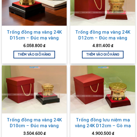
Trống đồng mạ vàng 24K
Trống đồng mạ vàng 24K
D15cm – Đúc mạ vàng
D12cm – Đúc mạ vàng
DD28-15D
DD28-12D
6.058.800
₫
4.811.400
₫
THÊM VÀO GIỎ HÀNG
THÊM VÀO GIỎ HÀNG
Trống đồng mạ vàng 24K
Trống đồng lưu niệm mạ
D10cm – Đúc mạ vàng
vàng 24K D12cm – Gò mạ
DD28-10D
vàng DD28-12G
3.504.600
₫
4.900.500
₫