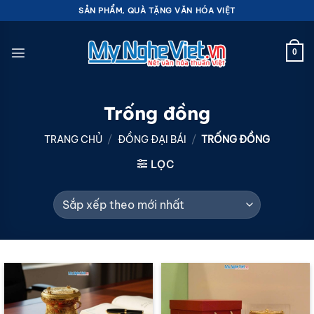
Bỏ
SẢN PHẨM, QUÀ TẶNG VĂN HÓA VIỆT
qua
nội
0
dung
Trống đồng
TRANG CHỦ
/
ĐỒNG ĐẠI BÁI
/
TRỐNG ĐỒNG
LỌC