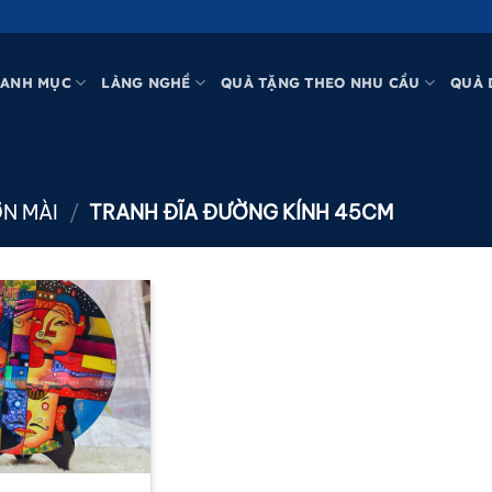
ANH MỤC
LÀNG NGHỀ
QUÀ TẶNG THEO NHU CẦU
QUÀ 
ƠN MÀI
/
TRANH ĐĨA ĐƯỜNG KÍNH 45CM