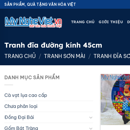
Bỏ
SẢN PHẨM, QUÀ TẶNG VĂN HÓA VIỆT
qua
nội
TRANG CHỦ
GIỚI THIỆU
D
dung
Tranh đĩa đường kính 45cm
TRANG CHỦ
/
TRANH SƠN MÀI
/
TRANH ĐĨA S
DANH MỤC SẢN PHẨM
Cà vạt lụa cao cấp
Chưa phân loại
Đồng Đại Bái
Gốm Bát Tràng