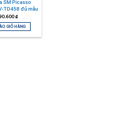
ĩa SM Picasso
-TD458 đủ mẫu
290.600
₫
ÀO GIỎ HÀNG