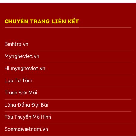
CHUYÊN TRANG LIÊN KẾT
Binhtra.vn
Myngheviet.vn
Hi.myngheviet.vn
Lụa Tơ Tằm
Tranh Sơn Mài
Làng Đồng Đại Bái
Tàu Thuyền Mô Hình
Sonmaivietnam.vn