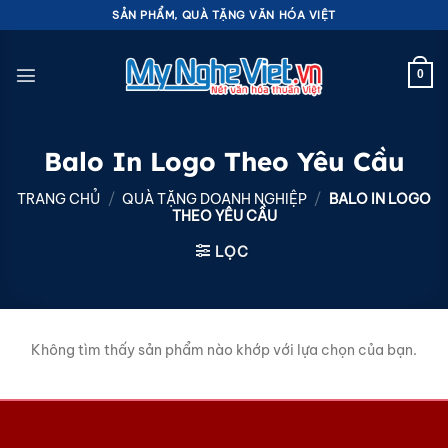
Bỏ
SẢN PHẨM, QUÀ TẶNG VĂN HÓA VIỆT
qua
nội
0
dung
Balo In Logo Theo Yêu Cầu
TRANG CHỦ
/
QUÀ TẶNG DOANH NGHIỆP
/
BALO IN LOGO
THEO YÊU CẦU
LỌC
Không tìm thấy sản phẩm nào khớp với lựa chọn của bạn.