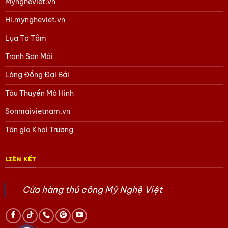
Myngheviet.vn
Hi.myngheviet.vn
Lụa Tơ Tằm
Tranh Sơn Mài
Làng Đồng Đại Bái
Tàu Thuyền Mô Hình
Sonmaivietnam.vn
Tân gia Khai Trương
LIÊN KẾT
Cửa hàng thủ công Mỹ Nghệ Việt