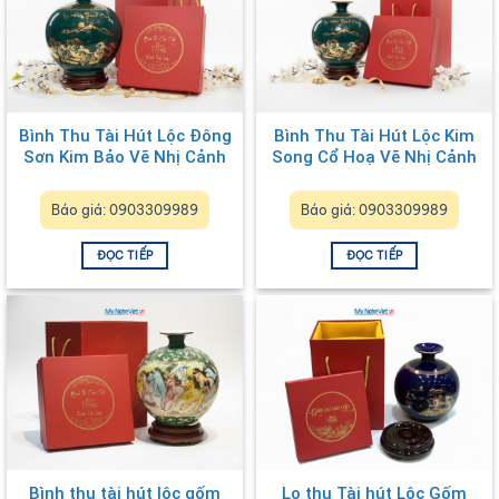
Bình Thu Tài Hút Lộc Đông
Bình Thu Tài Hút Lộc Kim
Sơn Kim Bảo Vẽ Nhị Cảnh
Song Cổ Hoạ Vẽ Nhị Cảnh
LHGML05 – Quà Tết Sang
LHGML05-1 – Quà Tết
Trọng
Sang Trọng
Báo giá: 0903309989
Báo giá: 0903309989
ĐỌC TIẾP
ĐỌC TIẾP
Bình thu tài hút lộc gốm
Lọ thu Tài hút Lộc Gốm