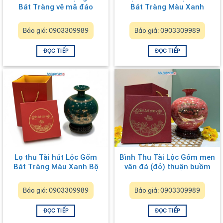
Bát Tràng vẽ mã đáo
Bát Tràng Màu Xanh
thành công đắp nổi MNV-
Coban Và Đế Gỗ
VBT25 – Quà tết cao cấp
LHGTT01-3.1
Báo giá: 0903309989
Báo giá: 0903309989
ĐỌC TIẾP
ĐỌC TIẾP
Lọ thu Tài hút Lộc Gốm
Bình Thu Tài Lộc Gốm men
Bát Tràng Màu Xanh Bộ
vân đá (đỏ) thuận buồm
Đội Và Đế Gỗ LHGTT01-
3.2
Báo giá: 0903309989
Báo giá: 0903309989
ĐỌC TIẾP
ĐỌC TIẾP