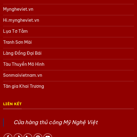
Myngheviet.vn
Hi.myngheviet.vn
Lụa Tơ Tằm
Tranh Sơn Mài
Làng Đồng Đại Bái
Tàu Thuyền Mô Hình
Sonmaivietnam.vn
Tân gia Khai Trương
LIÊN KẾT
Cửa hàng thủ công Mỹ Nghệ Việt