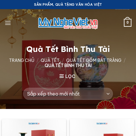
Bỏ
SẢN PHẨM, QUÀ TẶNG VĂN HÓA VIỆT
qua
nội
0
dung
Quà Tết Bình Thu Tài
TRANG CHỦ
/
QUÀ TẾT
/
QUÀ TẾT GỐM BÁT TRÀNG
/
QUÀ TẾT BÌNH THU TÀI
LỌC