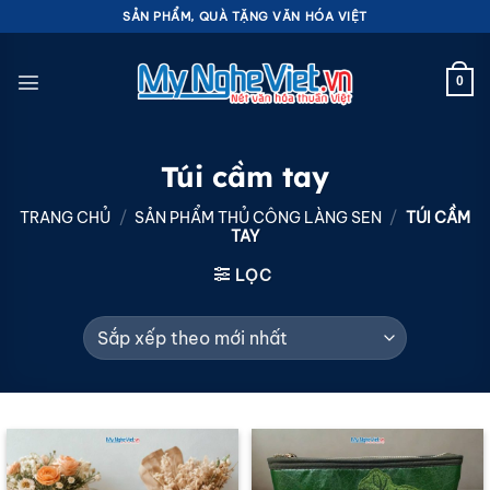
Bỏ
SẢN PHẨM, QUÀ TẶNG VĂN HÓA VIỆT
qua
nội
0
dung
Túi cầm tay
TRANG CHỦ
/
SẢN PHẨM THỦ CÔNG LÀNG SEN
/
TÚI CẦM
TAY
LỌC