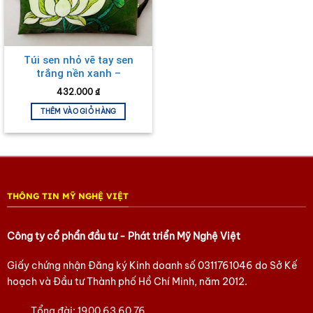
Túi sen nhỏ vẽ tay sen
trắng nền xanh –
MNVTN09
432.000
₫
THÊM VÀO GIỎ HÀNG
THÔNG TIN MỸ NGHỆ VIỆT
Công ty cổ phẩn đầu tư - Phát triển Mỹ Nghệ Việt
Giấy chứng nhận Đăng ký Kinh doanh số
0311761046
do Sở Kế
hoạch và Đầu tư Thành phố Hồ Chí Minh, năm 2012.
Tổng đài:
1900 63 60 76