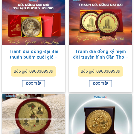
Tranh đĩa đồng Đại Bái
Tranh đĩa đồng kỷ niệm
thuận buồm xuôi gió –
đài truyền hình Cần Thơ –
Quà tặng đối tác cao cấp
Quà tặng thương hiệu
Báo giá: 0903309989
Báo giá: 0903309989
ĐỌC TIẾP
ĐỌC TIẾP