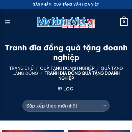
Bỏ
SẢN PHẨM, QUÀ TẶNG VĂN HÓA VIỆT
qua
nội
0
dung
Tranh đĩa đồng quà tặng doanh
nghiệp
TRANG CHỦ
/
QUÀ TẶNG DOANH NGHIỆP
/
QUÀ TẶNG
LÀNG ĐỒNG
/
TRANH ĐĨA ĐỒNG QUÀ TẶNG DOANH
NGHIỆP
LỌC