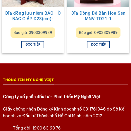
Đĩa đồng lưu niệm BÁC HỒ
Đĩa Đồng Để Bàn Hoa Sen
BÁC GIÁP D23(cm)-
MNV-TD21-1
DD01/D23
Báo giá: 0903309989
Báo giá: 0903309989
ĐỌC TIẾP
ĐỌC TIẾP
THÔNG TIN MỸ NGHỆ VIỆT
Công ty cổ phẩn đầu tư - Phát triển Mỹ Nghệ Việt
Giấy chứng nhận Đăng ký Kinh doanh số
0311761046
do Sở Kế
hoạch và Đầu tư Thành phố Hồ Chí Minh, năm 2012.
Tổng đài:
1900 63 60 76