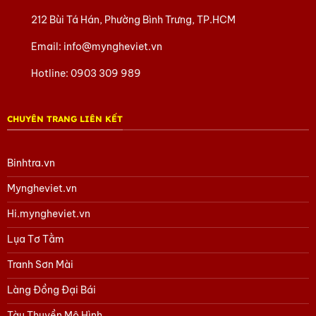
212 Bùi Tá Hán, Phường Bình Trưng, TP.HCM
Email:
info@myngheviet.vn
Hotline:
0903 309 989
CHUYÊN TRANG LIÊN KẾT
Binhtra.vn
Myngheviet.vn
Hi.myngheviet.vn
Lụa Tơ Tằm
Tranh Sơn Mài
Làng Đồng Đại Bái
Tàu Thuyền Mô Hình