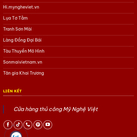
Hi.myngheviet.vn
Lụa Tơ Tằm
Tranh Sơn Mài
Làng Đồng Đại Bái
Tàu Thuyền Mô Hình
Sonmaivietnam.vn
Tân gia Khai Trương
LIÊN KẾT
Cửa hàng thủ công Mỹ Nghệ Việt