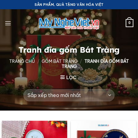
Bỏ
SẢN PHẨM, QUÀ TẶNG VĂN HÓA VIỆT
qua
nội
0
dung
Tranh đĩa gốm Bát Tràng
TRANG CHỦ
/
GỐM BÁT TRÀNG
/
TRANH ĐĨA GỐM BÁT
TRÀNG
LỌC