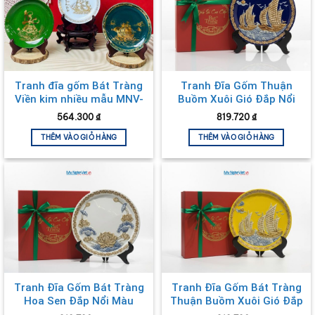
Tranh đĩa gốm Bát Tràng
Tranh Đĩa Gốm Thuận
Viền kim nhiều mẫu MNV-
Buồm Xuôi Gió Đắp Nổi
VBT20.3 – Quà sang trọng
Màu Xanh Coban D28cm
564.300
₫
819.720
₫
MNV-TDS1.3
THÊM VÀO GIỎ HÀNG
THÊM VÀO GIỎ HÀNG
Tranh Đĩa Gốm Bát Tràng
Tranh Đĩa Gốm Bát Tràng
Hoa Sen Đắp Nổi Màu
Thuận Buồm Xuôi Gió Đắp
Trắng D28cm MNV-TDS1.2
Nổi Màu Vàng D28cm