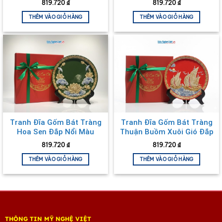
819.720
₫
819.720
₫
MNV-TDS1.4
THÊM VÀO GIỎ HÀNG
THÊM VÀO GIỎ HÀNG
Tranh Đĩa Gốm Bát Tràng
Tranh Đĩa Gốm Bát Tràng
Hoa Sen Đắp Nổi Màu
Thuận Buồm Xuôi Gió Đắp
Xanh Lá D28cm MNV-
Nổi Màu Đỏ D28cm MNV-
819.720
₫
819.720
₫
TDS1.1
TDS1.5
THÊM VÀO GIỎ HÀNG
THÊM VÀO GIỎ HÀNG
THÔNG TIN MỸ NGHỆ VIỆT