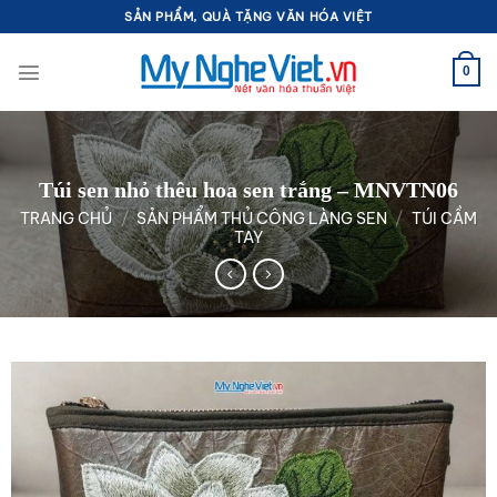
Bỏ
SẢN PHẨM, QUÀ TẶNG VĂN HÓA VIỆT
qua
nội
0
dung
Túi sen nhỏ thêu hoa sen trắng – MNVTN06
TRANG CHỦ
/
SẢN PHẨM THỦ CÔNG LÀNG SEN
/
TÚI CẦM
TAY