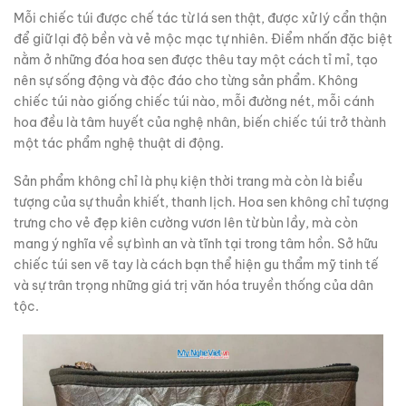
Mỗi chiếc túi được chế tác từ lá sen thật, được xử lý cẩn thận
để giữ lại độ bền và vẻ mộc mạc tự nhiên. Điểm nhấn đặc biệt
nằm ở những đóa hoa sen được thêu tay một cách tỉ mỉ, tạo
nên sự sống động và độc đáo cho từng sản phẩm. Không
chiếc túi nào giống chiếc túi nào, mỗi đường nét, mỗi cánh
hoa đều là tâm huyết của nghệ nhân, biến chiếc túi trở thành
một tác phẩm nghệ thuật di động.
Sản phẩm không chỉ là phụ kiện thời trang mà còn là biểu
tượng của sự thuần khiết, thanh lịch. Hoa sen không chỉ tượng
trưng cho vẻ đẹp kiên cường vươn lên từ bùn lầy, mà còn
mang ý nghĩa về sự bình an và tĩnh tại trong tâm hồn. Sở hữu
chiếc túi sen vẽ tay là cách bạn thể hiện gu thẩm mỹ tinh tế
và sự trân trọng những giá trị văn hóa truyền thống của dân
tộc.