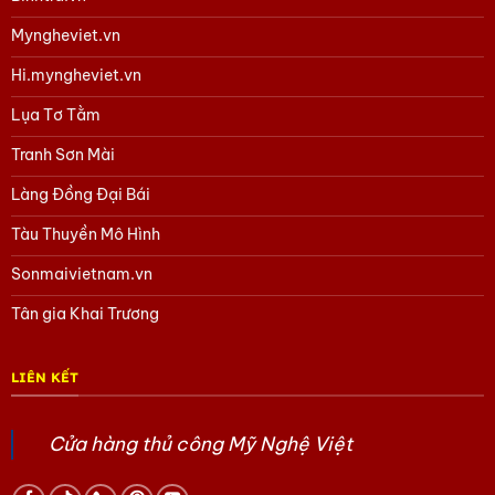
Tham khảo các sản phẩm Tàu thuyền Mô hình
tại đây
Myngheviet.vn
Tham khảo các sản phẩm Làng Đồng Đại Bái
tại đây
Hi.myngheviet.vn
Lụa Tơ Tằm
Tham khảo các sản phẩm quà Doanh Nghiệp khác
tại đây
Tranh Sơn Mài
Tham khảo các sản phẩm quà tặng văn hóa Việt
tại đây
Làng Đồng Đại Bái
Tham khảo các sản phẩm khác
tại đây
Tàu Thuyền Mô Hình
Hoặc trang Facebook của chúng tôi
tại đây.
Sonmaivietnam.vn
Tân gia Khai Trương
LIÊN KẾT
Cửa hàng thủ công Mỹ Nghệ Việt