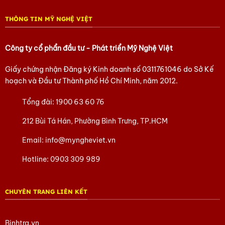
Hãy để chiếc túi sen thêu tay đồng hành cùng bạn, mang theo
THÔNG TIN MỸ NGHỆ VIỆT
một phần hồn Việt trên mỗi bước chân.
Xem thêm mẫu mã tại Showroom:
212 Bùi Tá Hán, Phường
Công ty cổ phẩn đầu tư - Phát triển Mỹ Nghệ Việt
Bình Trưng, TP. Hồ Chí Minh.
Giấy chứng nhận Đăng ký Kinh doanh số
0311761046
do Sở Kế
Liên hệ đặt hàng theo yêu cầu!
hoạch và Đầu tư Thành phố Hồ Chí Minh, năm 2012.
Hãy nhanh tay nhắn cho chúng tôi qua số 0902.409.089 – Ms
Tổng đài:
1900 63 60 76
Huyền hoặc 0903.754.715 – Ms Phượng
212 Bùi Tá Hán, Phường Bình Trưng, TP.HCM
Để chúng tôi hỗ trợ thêm các thắc mắc của bạn nhé.
Email:
info@myngheviet.vn
Tham khảo các sản phẩm của Mỹ Nghệ Việt
tại đây
Hotline:
0903 309 989
Tham khảo các sản phẩm Quà tặng lụa Hà Đông
tại đây
CHUYÊN TRANG LIÊN KẾT
Tham khảo các sản phẩm Sơn Mài khác
tại đây
Tham khảo các sản phẩm Bình trà
tại đây
Binhtra.vn