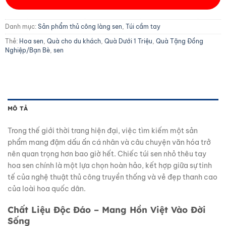
Danh mục:
Sản phẩm thủ công làng sen
,
Túi cầm tay
Thẻ:
Hoa sen
,
Quà cho du khách
,
Quà Dưới 1 Triệu
,
Quà Tặng Đồng
Nghiệp/Bạn Bè
,
sen
MÔ TẢ
Trong thế giới thời trang hiện đại, việc tìm kiếm một sản
phẩm mang đậm dấu ấn cá nhân và câu chuyện văn hóa trở
nên quan trọng hơn bao giờ hết. Chiếc túi sen nhỏ thêu tay
hoa sen chính là một lựa chọn hoàn hảo, kết hợp giữa sự tinh
tế của nghệ thuật thủ công truyền thống và vẻ đẹp thanh cao
của loài hoa quốc dân.
Chất Liệu Độc Đáo – Mang Hồn Việt Vào Đời
Sống