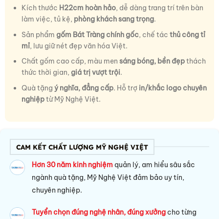
Kích thước
H22cm hoàn hảo
, dễ dàng trang trí trên bàn
làm việc, tủ kệ,
phòng khách sang trọng
.
Sản phẩm
gốm Bát Tràng chính gốc
, chế tác
thủ công tỉ
mỉ
, lưu giữ nét đẹp văn hóa Việt.
Chất gốm cao cấp, màu men
sáng bóng, bền đẹp
thách
thức thời gian,
giá trị vượt trội
.
Quà tặng
ý nghĩa, đẳng cấp
. Hỗ trợ
in/khắc logo chuyên
nghiệp
từ Mỹ Nghệ Việt.
CAM KẾT CHẤT LƯỢNG MỸ NGHỆ VIỆT
Hơn 30 năm kinh nghiệm
quản lý, am hiểu sâu sắc
ngành quà tặng, Mỹ Nghệ Việt đảm bảo uy tín,
chuyên nghiệp.
Tuyển chọn đúng nghệ nhân, đúng xưởng
cho từng