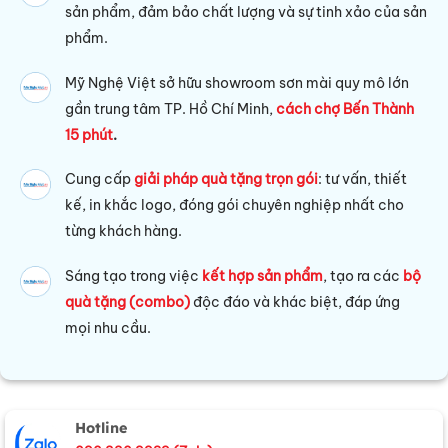
sản phẩm, đảm bảo chất lượng và sự tinh xảo của sản
phẩm.
Mỹ Nghệ Việt sở hữu s
howroom sơn mài quy mô lớn
gần trung tâm TP. Hồ Chí Minh,
cách chợ Bến Thành
15 phút
.
Cung cấp
giải pháp quà tặng trọn gói
: tư vấn, thiết
kế, in khắc logo, đóng gói chuyên nghiệp nhất cho
từng khách hàng.
Sáng tạo trong việc
kết hợp sản phẩm
, tạo ra các
bộ
quà tặng (combo)
độc đáo và khác biệt, đáp ứng
mọi nhu cầu.
Hotline