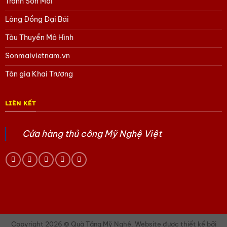
Tranh Sơn Mài
Huyền hoặc 0903.754.715 – Ms Phượng
Làng Đồng Đại Bái
Để chúng tôi hỗ trợ thêm các thắc mắc của bạn nhé.
Tàu Thuyền Mô Hình
Tham khảo các sản phẩm Quà tặng lụa Hà Đông
tại đây
Sonmaivietnam.vn
Tham khảo các sản phẩm Sơn Mài khác
tại đây
Tân gia Khai Trương
Tham khảo các sản phẩm gốm Bát Tràng
tại đây
Tham khảo các sản phẩm của Mỹ Nghệ Việt
tại đây
LIÊN KẾT
Tham khảo các sản phẩm Tàu thuyền Mô hình
tại đây
Tham khảo các sản phẩm Làng Đồng Đại Bái
tại đây
Cửa hàng thủ công Mỹ Nghệ Việt
Tham khảo các sản phẩm quà Doanh Nghiệp khác
tại đây
Tham khảo các sản phẩm Quà tặng văn hóa Việt
tại đây
Hoặc trang Facebook của chúng tôi
tại đây.
Copyright 2026 © Quà Tặng Mỹ Nghệ. Website được thiết kế bởi