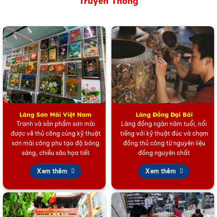
Truyền Thống
Lọ thu Tài hút Lộc Gốm Bát Tràng Màu Xanh Coban Và Đế
Gỗ
Làng Sơn Mài Việt Nam
Làng Đồng Đại Bái
Tranh và sản phẩm sơn mài
Làng đồng ngàn năm tuổi, nổi
được vẽ thủ công cùng kỹ thuật
tiếng với kỹ thuật đúc và chạm
sơn mài công phu tạo độ bóng
đồng thủ công từ nguyên liệu
sáng, chiều sâu họa tiết
đồng nguyên chất
Xem thêm
Xem thêm