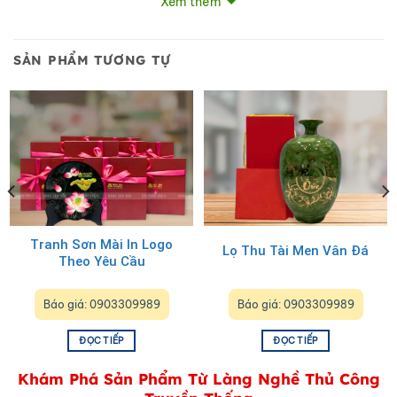
Xem thêm
SẢN PHẨM TƯƠNG TỰ
Lọ thu Tài hút Lộc Gốm Bát Tràng Màu Xanh Coban Và Đế
Gỗ
Tranh Sơn Mài In Logo
Lọ Thu Tài Men Vân Đá
Theo Yêu Cầu
Báo giá: 0903309989
Báo giá: 0903309989
ĐỌC TIẾP
ĐỌC TIẾP
Khám Phá Sản Phẩm Từ Làng Nghề Thủ Công