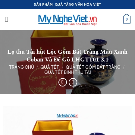
Bỏ
SẢN PHẨM, QUÀ TẶNG VĂN HÓA VIỆT
qua
nội
0
dung
Lọ thu Tài hút Lộc Gốm Bát Tràng Màu Xanh
Coban Và Đế Gỗ LHGTT01-3.1
TRANG CHỦ
/
QUÀ TẾT
/
QUÀ TẾT GỐM BÁT TRÀNG
/
QUÀ TẾT BÌNH THU TÀI