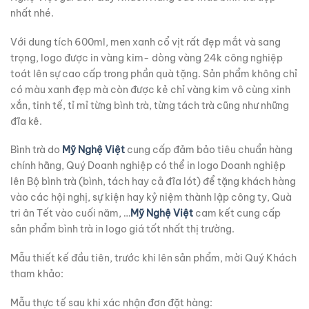
nhất nhé.
Với dung tích 600ml, men xanh cổ vịt rất đẹp mắt và sang
trọng, logo được in vàng kim- dòng vàng 24k công nghiệp
toát lên sự cao cấp trong phần quà tặng. Sản phẩm không chỉ
có màu xanh đẹp mà còn được kẻ chỉ vàng kim vô cùng xinh
xắn, tinh tế, tỉ mỉ từng bình trà, từng tách trà cũng như những
đĩa kê.
Bình trà do
Mỹ Nghệ Việt
cung cấp đảm bảo tiêu chuẩn hàng
chính hãng, Quý Doanh nghiệp có thể in logo Doanh nghiệp
lên Bộ bình trà (bình, tách hay cả đĩa lót) để tặng khách hàng
vào các hội nghị, sự kiện hay kỷ niệm thành lập công ty, Quà
tri ân Tết vào cuối năm, …
Mỹ Nghệ Việt
cam kết cung cấp
sản phẩm bình trà in logo giá tốt nhất thị trường.
Mẫu thiết kế đầu tiên, trước khi lên sản phẩm, mời Quý Khách
tham khảo:
Mẫu thực tế sau khi xác nhận đơn đặt hàng: