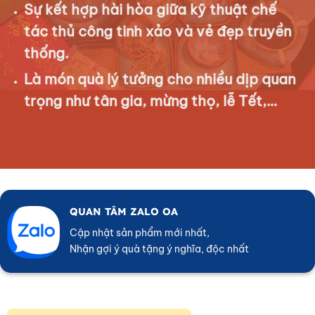
Sự kết hợp hài hòa giữa kỹ thuật chế
tác thủ công tinh xảo và vẻ đẹp truyền
thống.
Là món quà lý tưởng cho nhiều dịp quan
trọng như tân gia, mừng thọ, lễ Tết,…
QUAN TÂM ZALO OA
Cập nhật sản phẩm mới nhất,
Nhận gợi ý quà tặng ý nghĩa, độc nhất