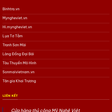
Binhtra.vn
Myngheviet.vn
Hi.myngheviet.vn
Lụa Tơ Tằm
Tranh Sơn Mài
Làng Đồng Đại Bái
Tàu Thuyền Mô Hình
Sonmaivietnam.vn
Tân gia Khai Trương
LIÊN KẾT
Cửa hàng thủ công Mỹ Nghệ Việt