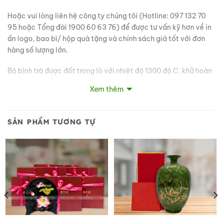
Hoặc vui lòng liên hệ công ty chúng tôi (Hotline: 097 132 70
95 hoặc Tổng đài 1900 60 63 76) để được tư vấn kỹ hơn về in
ấn logo, bao bì/ hộp quà tặng và chính sách giá tốt với đơn
hàng số lượng lớn.
Bộ bình trà được đốt trong lò với nhiệt độ 1300 độ C, khử hoàn
toàn các chất độc hại đảm bảo sức khỏe cho người sử dụng.
Xem thêm
Màu men không phai, không ngả màu, hoa văn trên sản phẩm
không bị trầy, không bị tróc, bền đẹp theo thời gian, tồn tại
cùng năm tháng, khó bể mẻ khi va chạm.
SẢN PHẨM TƯƠNG TỰ
Đặc thù của sản phẩm mỹ nghệ là sản xuất thủ công ( Không
sản xuất công nghiệp đại trà) vì vậy sản phẩm là tác phẩm từ
chính bàn tay của nghệ nhân ( ví dụ: vẽ, chạm trổ các họa tiết
trên sản phẩm) và có sự khác nhau lớn giữa các nghệ nhân và
các xưởng sản xuất.
Mỗi sản phẩm được chế tác bởi bàn tay nghệ nhân không
phải sản phẩm nào cũng giống hệt nhau như sản xuất dây