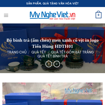
Bỏ
SẢN PHẨM, QUÀ TẶNG VĂN HÓA VIỆT
qua
nội
0
dung
Bộ bình trà (ấm chén) men xanh cổ vịt in logo
Tiến Hùng HDTH01
TRANG CHỦ
/
QUÀ TẾT
/
QUÀ TẾT GỐM BÁT TRÀNG
/
QUÀ TẾT BÌNH TRÀ