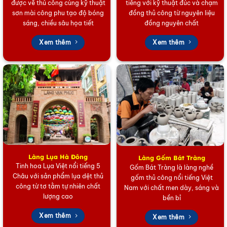
được vẽ thủ công cùng kỹ thuật
tiếng với kỹ thuật đúc và chạm
sơn mài công phu tạo độ bóng
đồng thủ công từ nguyên liệu
sáng, chiều sâu họa tiết
đồng nguyên chất
Xem thêm
Xem thêm
Làng Lụa Hà Đông
Làng Gốm Bát Tràng
Tinh hoa Lụa Việt nổi tiếng 5
Gốm Bát Tràng là làng nghề
Châu với sản phẩm lụa dệt thủ
gốm thủ công nổi tiếng Việt
công từ tơ tằm tự nhiên chất
Nam với chất men dày, sáng và
lượng cao
bền bỉ
Xem thêm
Xem thêm