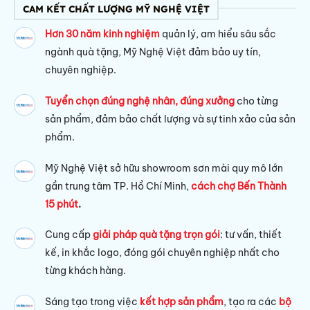
CAM KẾT CHẤT LƯỢNG MỸ NGHỆ VIỆT
Hơn 30 năm kinh nghiệm
quản lý, am hiểu sâu sắc
ngành quà tặng, Mỹ Nghệ Việt đảm bảo uy tín,
chuyên nghiệp.
Tuyển chọn đúng nghệ nhân, đúng xưởng
cho từng
sản phẩm, đảm bảo chất lượng và sự tinh xảo của sản
phẩm.
Mỹ Nghệ Việt sở hữu s
howroom sơn mài quy mô lớn
gần trung tâm TP. Hồ Chí Minh,
cách chợ Bến Thành
15 phút
.
Cung cấp
giải pháp quà tặng trọn gói
: tư vấn, thiết
kế, in khắc logo, đóng gói chuyên nghiệp nhất cho
từng khách hàng.
Sáng tạo trong việc
kết hợp sản phẩm
, tạo ra các
bộ