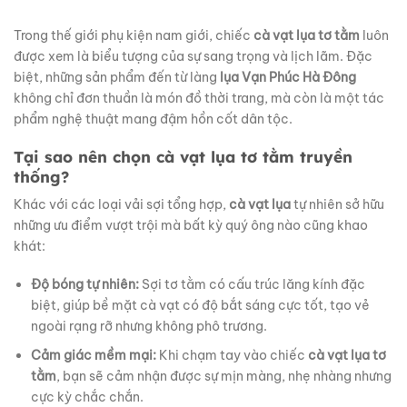
Trong thế giới phụ kiện nam giới, chiếc
cà vạt lụa tơ tằm
luôn
được xem là biểu tượng của sự sang trọng và lịch lãm. Đặc
biệt, những sản phẩm đến từ làng
lụa Vạn Phúc Hà Đông
không chỉ đơn thuần là món đồ thời trang, mà còn là một tác
phẩm nghệ thuật mang đậm hồn cốt dân tộc.
Tại sao nên chọn cà vạt lụa tơ tằm truyền
thống?
Khác với các loại vải sợi tổng hợp,
cà vạt lụa
tự nhiên sở hữu
những ưu điểm vượt trội mà bất kỳ quý ông nào cũng khao
khát:
Độ bóng tự nhiên:
Sợi tơ tằm có cấu trúc lăng kính đặc
biệt, giúp bề mặt cà vạt có độ bắt sáng cực tốt, tạo vẻ
ngoài rạng rỡ nhưng không phô trương.
Cảm giác mềm mại:
Khi chạm tay vào chiếc
cà vạt lụa tơ
tằm
, bạn sẽ cảm nhận được sự mịn màng, nhẹ nhàng nhưng
cực kỳ chắc chắn.