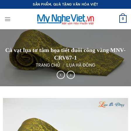
Bỏ
SẢN PHẨM, QUÀ TẶNG VĂN HÓA VIỆT
qua
nội
0
dung
Cà vạt lụa tơ tằm họa tiết đuôi công vàng MNV-
CRV67-1
TRANG CHỦ
/
LỤA HÀ ĐÔNG