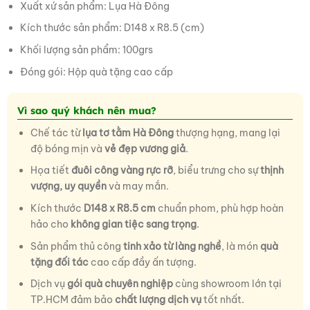
Xuất xứ sản phẩm: Lụa Hà Đông
Kích thước sản phẩm: D148 x R8.5 (cm)
Khối lượng sản phẩm: 100grs
Đóng gói: Hộp quà tặng cao cấp
Vì sao quý khách nên mua?
Chế tác từ
lụa tơ tằm Hà Đông
thượng hạng, mang lại
độ bóng mịn và
vẻ đẹp vương giả
.
Họa tiết
đuôi công vàng rực rỡ
, biểu trưng cho sự
thịnh
vượng, uy quyền
và may mắn.
Kích thước
D148 x R8.5 cm
chuẩn phom, phù hợp hoàn
hảo cho
không gian tiệc sang trọng
.
Sản phẩm thủ công
tinh xảo từ làng nghề
, là món
quà
tặng đối tác
cao cấp đầy ấn tượng.
Dịch vụ
gói quà chuyên nghiệp
cùng showroom lớn tại
TP.HCM đảm bảo
chất lượng dịch vụ
tốt nhất.