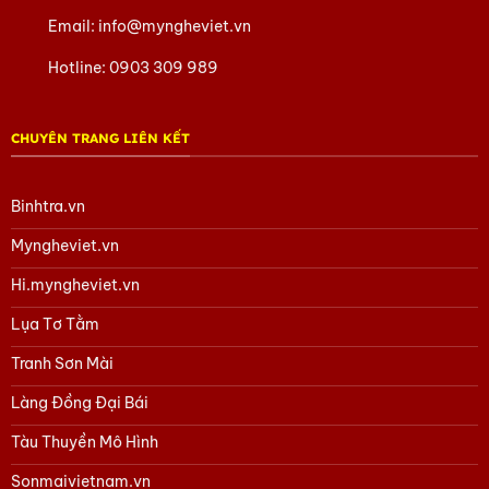
Email:
info@myngheviet.vn
Nâng tầm phong cách của bạn ngay hôm nay với chiếc cà
vạt lụa Hà Đông đẳng cấp!
Hotline:
0903 309 989
CHUYÊN TRANG LIÊN KẾT
Binhtra.vn
Myngheviet.vn
Hi.myngheviet.vn
Lụa Tơ Tằm
Tranh Sơn Mài
Làng Đồng Đại Bái
Tàu Thuyền Mô Hình
Sonmaivietnam.vn