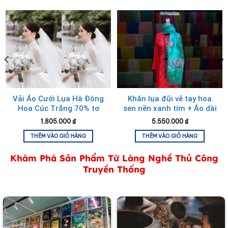
Vải Áo Cưới Lụa Hà Đông
Khăn lụa đũi vẽ tay hoa
Hoa Cúc Trắng 70% tơ
sen nền xanh tím + Áo dài
tằm MNV-LHD17
Lụa Hà Đông và Hộp sơn
1.805.000
₫
5.550.000
₫
mài cao cấp
THÊM VÀO GIỎ HÀNG
THÊM VÀO GIỎ HÀNG
Hộp quà tặng cà vạt lụa cao cấp
Khám Phá Sản Phẩm Từ Làng Nghề Thủ Công
Truyền Thống