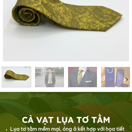
CÀ VẠT LỤA TƠ TẰM
Lụa tơ tằm mềm mại, óng ả kết hợp với họa tiết