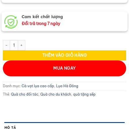
Cam kết chất lượng
Đổi trả trong 7 ngày
Cà vạt lụa tơ tằm họa tiết đuôi công vàng MNV-CRV67-1 số lượng
THÊM VÀO GIỎ HÀNG
MUA NGAY
Danh mục:
Cà vạt lụa cao cấp
,
Lụa Hà Đông
Thẻ:
Quà cho đối tác
,
Quà cho du khách
,
quà tặng sếp
MÔ TẢ