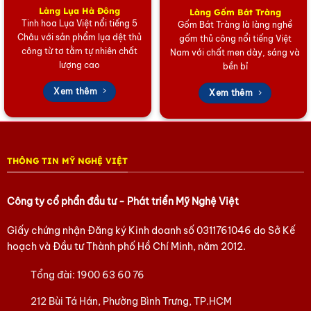
trang hiện đại đã cho ra đời những mẫu
cà vạt lụa đũi cao cấp
Làng Lụa Hà Đông
Làng Gốm Bát Tràng
với bề mặt vân độc đáo, tạo điểm nhấn cá tính cho những bộ
Tinh hoa Lụa Việt nổi tiếng 5
Gốm Bát Tràng là làng nghề
vest sang trọng.
Châu với sản phẩm lụa dệt thủ
gốm thủ công nổi tiếng Việt
công từ tơ tằm tự nhiên chất
Nam với chất men dày, sáng và
Ứng dụng hoàn hảo trong cuộc sống
lượng cao
bền bỉ
Nhờ thiết kế tinh tế và màu sắc đa dạng, các sản phẩm
cà
Xem thêm
Xem thêm
vạt lụa
này phù hợp cho nhiều dịp:
Sử dụng trong các buổi họp quan trọng, lễ cưới hoặc sự
kiện cao cấp.
THÔNG TIN MỸ NGHỆ VIỆT
Món quà tặng ý nghĩa dành cho sếp, đối tác nước ngoài
hoặc người thân.
Công ty cổ phẩn đầu tư - Phát triển Mỹ Nghệ Việt
Phụ kiện khẳng định phong thái tự tin và gu thẩm mỹ đỉnh
cao.
Giấy chứng nhận Đăng ký Kinh doanh số
0311761046
do Sở Kế
hoạch và Đầu tư Thành phố Hồ Chí Minh, năm 2012.
Mua cà vạt lụa Hà Đông chất lượng ở đâu?
Chúng tôi tự hào cung cấp những dòng
cà vạt lụa tơ tằm
Tổng đài:
1900 63 60 76
chính gốc từ làng nghề Vạn Phúc. Mỗi sản phẩm là một lời
212 Bùi Tá Hán, Phường Bình Trưng, TP.HCM
cam kết về chất lượng và giá trị văn hóa bền vững.