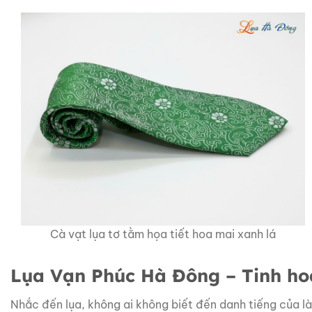
Cà vạt lụa tơ tằm họa tiết hoa mai xanh lá
Lụa Vạn Phúc Hà Đông – Tinh ho
Nhắc đến lụa, không ai không biết đến danh tiếng của l