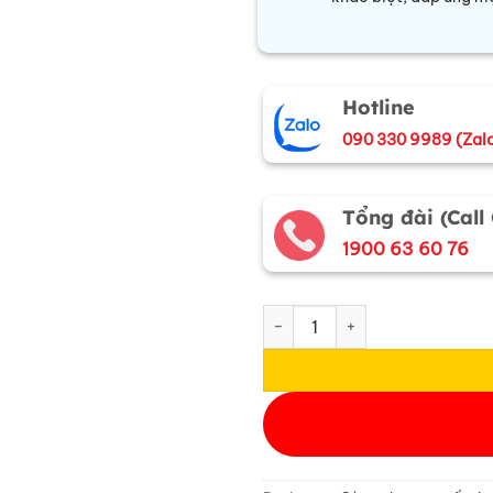
Hotline
090 330 9989 (Zal
Tổng đài (Call
1900 63 60 76
Cà vạt lụa tơ tằm họa tiết ho