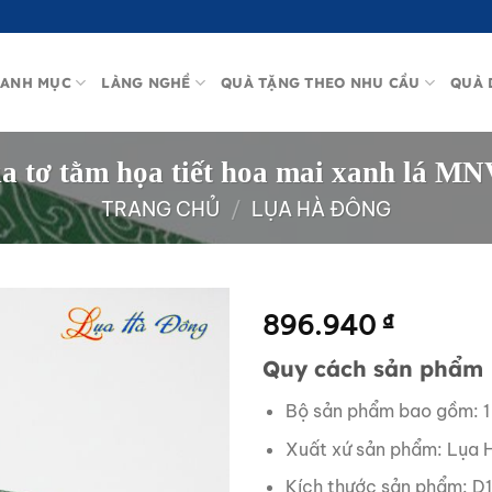
ANH MỤC
LÀNG NGHỀ
QUÀ TẶNG THEO NHU CẦU
QUÀ 
ụa tơ tằm họa tiết hoa mai xanh lá 
TRANG CHỦ
/
LỤA HÀ ĐÔNG
896.940
₫
Quy cách sản phẩm
Bộ sản phẩm bao gồm: 1
Xuất xứ sản phẩm: Lụa 
Kích thước sản phẩm: D