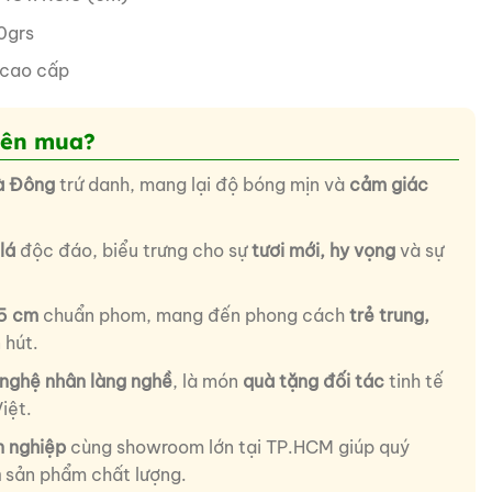
0grs
 cao cấp
nên mua?
à Đông
trứ danh, mang lại độ bóng mịn và
cảm giác
lá
độc đáo, biểu trưng cho sự
tươi mới, hy vọng
và sự
.5 cm
chuẩn phom, mang đến phong cách
trẻ trung,
 hút.
nghệ nhân làng nghề
, là món
quà tặng đối tác
tinh tế
iệt.
n nghiệp
cùng showroom lớn tại TP.HCM giúp quý
n
sản phẩm chất lượng.