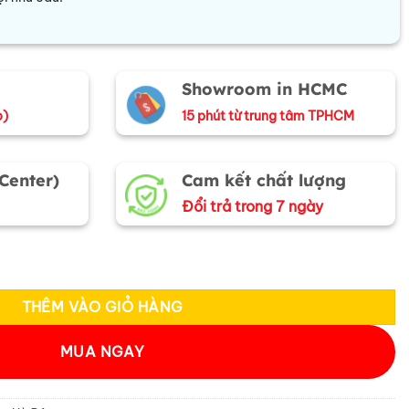
Showroom in HCMC
o)
15 phút từ trung tâm TPHCM
 Center)
Cam kết chất lượng
Đổi trả trong 7 ngày
a mai xanh lá MNV-CRV52 số lượng
THÊM VÀO GIỎ HÀNG
MUA NGAY