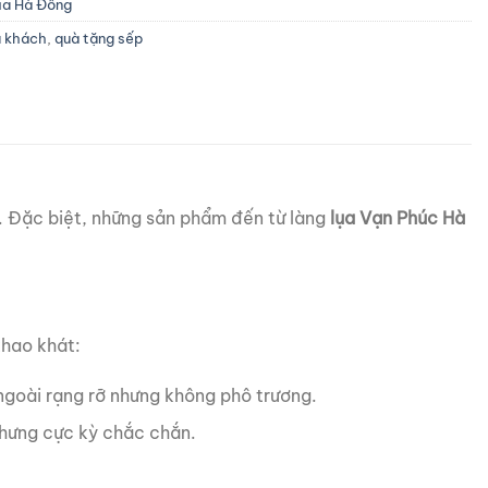
ụa Hà Đông
u khách
,
quà tặng sếp
m. Đặc biệt, những sản phẩm đến từ làng
lụa Vạn Phúc Hà
khao khát:
 ngoài rạng rỡ nhưng không phô trương.
hưng cực kỳ chắc chắn.