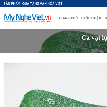
Bỏ
SẢN PHẨM, QUÀ TẶNG VĂN HÓA VIỆT
qua
nội
TRANG CHỦ
GIỚI THIỆU
D
dung
Cà vạt l