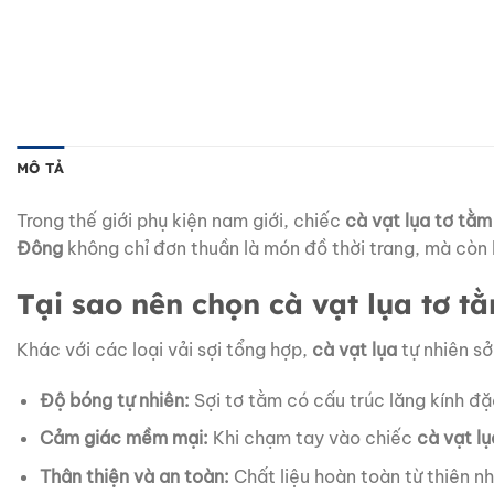
MÔ TẢ
Trong thế giới phụ kiện nam giới, chiếc
cà vạt lụa tơ tằm
Đông
không chỉ đơn thuần là món đồ thời trang, mà còn
Tại sao nên chọn cà vạt lụa tơ t
Khác với các loại vải sợi tổng hợp,
cà vạt lụa
tự nhiên sở
Độ bóng tự nhiên:
Sợi tơ tằm có cấu trúc lăng kính đặ
Cảm giác mềm mại:
Khi chạm tay vào chiếc
cà vạt l
Thân thiện và an toàn:
Chất liệu hoàn toàn từ thiên nh