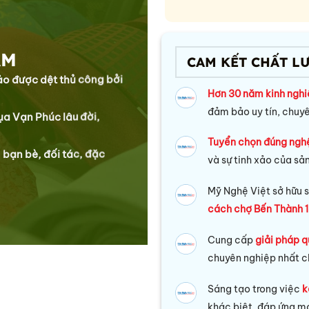
ẰM
CAM KẾT CHẤT L
xảo được dệt thủ công bởi
Hơn 30 năm kinh ngh
đảm bảo uy tín, chuy
lụa Vạn Phúc lâu đời,
Tuyển chọn đúng ngh
 bạn bè, đối tác, đặc
và sự tinh xảo của sả
Mỹ Nghệ Việt sở hữu s
cách chợ Bến Thành 1
Cung cấp
giải pháp q
chuyên nghiệp nhất c
Sáng tạo trong việc
k
khác biệt, đáp ứng mọ