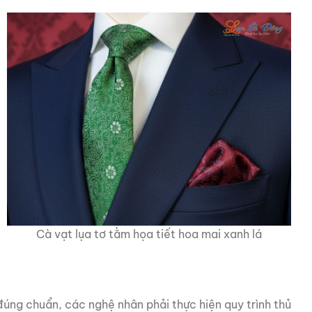
Cà vạt lụa tơ tằm họa tiết hoa mai xanh lá
úng chuẩn, các nghệ nhân phải thực hiện quy trình thủ