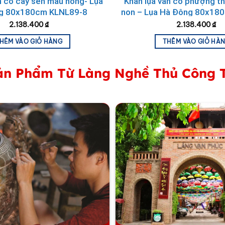
n cổ cây sen màu hồng- Lụa
Khăn lụa vân cổ phượng t
g 80x180cm KLNL89-8
non – Lụa Hà Đông 80x18
6
2.138.400
₫
2.138.400
₫
HÊM VÀO GIỎ HÀNG
THÊM VÀO GIỎ HÀ
n Phẩm Từ Làng Nghề Thủ Công 