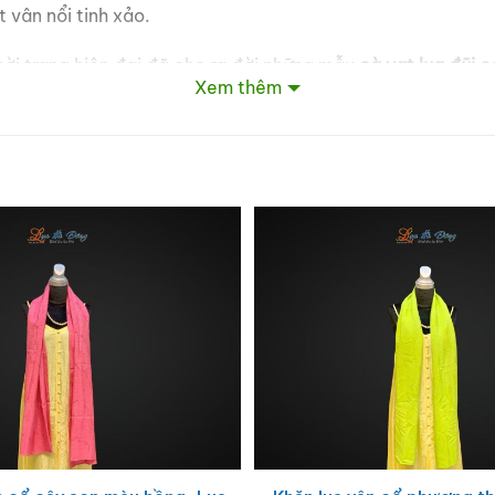
 vân nổi tinh xảo.
hời trang hiện đại đã cho ra đời những mẫu
cà vạt lụa đũi 
Xem thêm
ống
cà vạt lụa
này phù hợp cho nhiều dịp:
sự kiện cao cấp.
ài hoặc người thân.
đỉnh cao.
ng ở đâu?
chính gốc từ làng nghề Vạn Phúc. Mỗi sản phẩm là một lời 
ng cách của bạn ngay hôm nay với chiếc cà vạt lụa Hà Đ