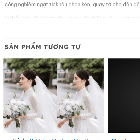
công nghiêm ngặt từ khâu chọn kén, quay tơ cho đến dệt
Sự kết hợp giữa kỹ thuật dệt truyền thống và xu hướng t
cho những bộ vest sang trọng.
Ứng dụng hoàn hảo trong cuộc s
SẢN PHẨM TƯƠNG TỰ
Nhờ thiết kế tinh tế và màu sắc đa dạng, các sản phẩm
Sử dụng trong các buổi họp quan trọng, lễ cưới hoặc 
Món quà tặng ý nghĩa dành cho sếp, đối tác nước ngo
Phụ kiện khẳng định phong thái tự tin và gu thẩm mỹ 
Mua cà vạt lụa Hà Đông chất lượ
Chúng tôi tự hào cung cấp những dòng
cà vạt lụa tơ tằm
Nâng tầm pho