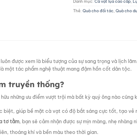
Danh mục:
Cà vạt lụa cao cấp
,
L
Thẻ:
Quà cho đối tác
,
Quà cho d
luôn được xem là biểu tượng của sự sang trọng và lịch lã
 là một tác phẩm nghệ thuật mang đậm hồn cốt dân tộc.
ằm truyền thống?
 hữu những ưu điểm vượt trội mà bất kỳ quý ông nào cũng 
c biệt, giúp bề mặt cà vạt có độ bắt sáng cực tốt, tạo vẻ
ụa tơ tằm
, bạn sẽ cảm nhận được sự mịn màng, nhẹ nhàng n
iên, thoáng khí và bền màu theo thời gian.