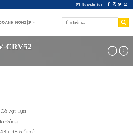
Newsletter
Tìm
DOANH NGHIỆP
kiếm:
MNV-CRV52
 Cà vạt Lụa
Hà Đông
148 x R8.5 (cm)