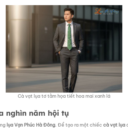
Cà vạt lụa tơ tằm họa tiết hoa mai xanh lá
a nghìn năm hội tụ
àng
lụa Vạn Phúc Hà Đông
. Để tạo ra một chiếc
cà vạt lụa
đ