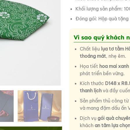
Khối lượng sản phẩm: 10
Đóng gói: Hộp quà tặng
Vì sao quý khách 
Chất liệu
lụa tơ tằm H
thoáng mát
, nhẹ êm.
Họa tiết
hoa mai xanh 
phát triển bền vững.
Kích thước
D148 x R8
thanh lịch
và đầy cuốn
Sản phẩm thủ công từ
và mang đậm dấu ấn V
Dịch vụ
gói quà chuyê
khách
an tâm lựa chọ