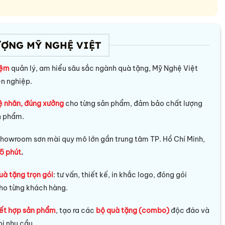
ƯỢNG MỸ NGHỆ VIỆT
iệm
quản lý, am hiểu sâu sắc ngành quà tặng, Mỹ Nghệ Việt
ên nghiệp.
ệ nhân, đúng xưởng
cho từng sản phẩm, đảm bảo chất lượng
n phẩm.
howroom sơn mài quy mô lớn gần trung tâm TP. Hồ Chí Minh,
5 phút
.
uà tặng trọn gói
: tư vấn, thiết kế, in khắc logo, đóng gói
ho từng khách hàng.
ết hợp sản phẩm
, tạo ra các
bộ quà tặng (combo)
độc đáo và
i nhu cầu.