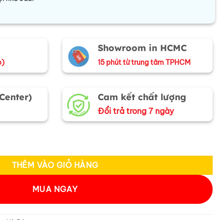
Showroom in HCMC
o)
15 phút từ trung tâm TPHCM
 Center)
Cam kết chất lượng
Đổi trả trong 7 ngày
 vuông xanh dương MNV-CRV43 số lượng
THÊM VÀO GIỎ HÀNG
MUA NGAY