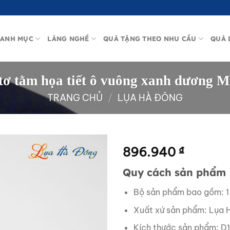
ANH MỤC
LÀNG NGHỀ
QUÀ TẶNG THEO NHU CẦU
QUÀ 
 tơ tằm họa tiết ô vuông xanh dươn
TRANG CHỦ
/
LỤA HÀ ĐÔNG
896.940
₫
Quy cách sản phẩm
Bộ sản phẩm bao gồm: 1
Xuất xứ sản phẩm: Lụa 
Kích thước sản phẩm: D