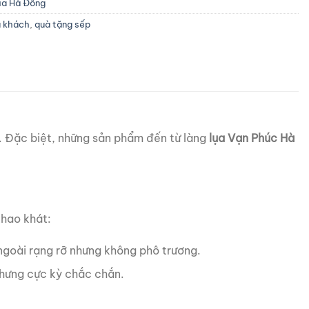
ụa Hà Đông
u khách
,
quà tặng sếp
m. Đặc biệt, những sản phẩm đến từ làng
lụa Vạn Phúc Hà
khao khát:
 ngoài rạng rỡ nhưng không phô trương.
hưng cực kỳ chắc chắn.