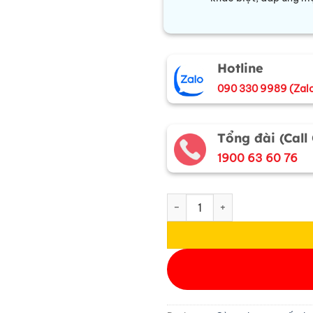
Hotline
090 330 9989 (Zal
Tổng đài (Call
1900 63 60 76
Cà vạt lụa tơ tằm họa tiết ô