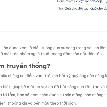
Danh mục:
Cà vạt lụa cao cấp
,
L
Thẻ:
Quà cho đối tác
,
Quà cho d
luôn được xem là biểu tượng của sự sang trọng và lịch lã
 là một tác phẩm nghệ thuật mang đậm hồn cốt dân tộc.
ằm truyền thống?
 hữu những ưu điểm vượt trội mà bất kỳ quý ông nào cũng 
c biệt, giúp bề mặt cà vạt có độ bắt sáng cực tốt, tạo vẻ
ụa tơ tằm
, bạn sẽ cảm nhận được sự mịn màng, nhẹ nhàng n
iên, thoáng khí và bền màu theo thời gian.