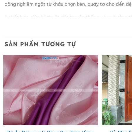
công nghiêm ngặt từ khâu chọn kén, quay tơ cho đến dệt
Sự kết hợp giữa kỹ thuật dệt truyền thống và xu hướng t
cho những bộ vest sang trọng.
Ứng dụng hoàn hảo trong cuộc s
SẢN PHẨM TƯƠNG TỰ
Nhờ thiết kế tinh tế và màu sắc đa dạng, các sản phẩm
Sử dụng trong các buổi họp quan trọng, lễ cưới hoặc 
Món quà tặng ý nghĩa dành cho sếp, đối tác nước ngo
Phụ kiện khẳng định phong thái tự tin và gu thẩm mỹ 
Mua cà vạt lụa Hà Đông chất lượ
Chúng tôi tự hào cung cấp những dòng
cà vạt lụa tơ tằm
Nâng tầm pho