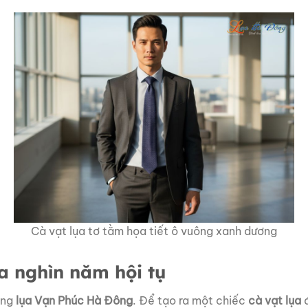
Cà vạt lụa tơ tằm họa tiết ô vuông xanh dương
a nghìn năm hội tụ
àng
lụa Vạn Phúc Hà Đông
. Để tạo ra một chiếc
cà vạt lụa
đ