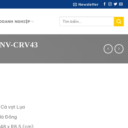
Newsletter
Tìm
DOANH NGHIỆP
kiếm:
g MNV-CRV43
 Cà vạt Lụa
Hà Đông
148 x R8.5 (cm)