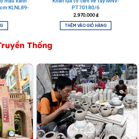
họ màu xanh
Khăn lụa tơ tằm vẽ tay MNV-
0cm KLNL89-
PT70180/6
2.970.000
₫
NG
THÊM VÀO GIỎ HÀNG
Truyền Thống