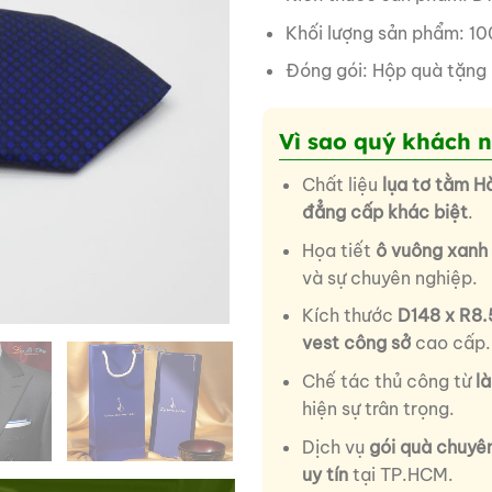
Khối lượng sản phẩm: 10
Đóng gói: Hộp quà tặng
Vì sao quý khách 
Chất liệu
lụa tơ tằm H
đẳng cấp khác biệt
.
Họa tiết
ô vuông xanh
và sự chuyên nghiệp.
Kích thước
D148 x R8
vest công sở
cao cấp.
Chế tác thủ công từ
l
hiện sự trân trọng.
Dịch vụ
gói quà chuyê
uy tín
tại TP.HCM.