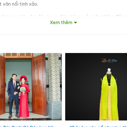
 vân nổi tinh xảo.
hời trang hiện đại đã cho ra đời những mẫu
cà vạt lụa đũi 
Xem thêm
ống
cà vạt lụa
này phù hợp cho nhiều dịp:
sự kiện cao cấp.
ài hoặc người thân.
đỉnh cao.
ng ở đâu?
chính gốc từ làng nghề Vạn Phúc. Mỗi sản phẩm là một lời 
ng cách của bạn ngay hôm nay với chiếc cà vạt lụa Hà Đ