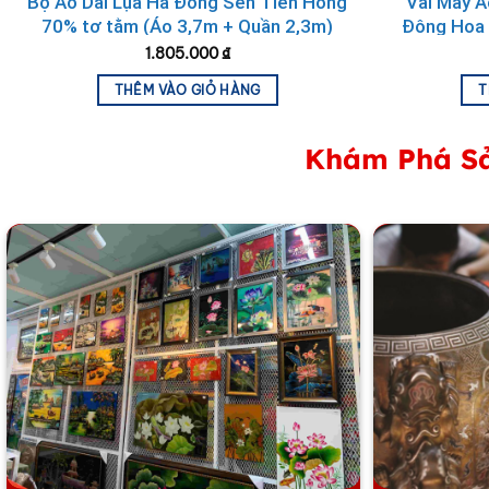
Bộ Áo Dài Lụa Hà Đông Sen Tiên Hồng
Vải May Á
70% tơ tằm (Áo 3,7m + Quần 2,3m)
Đông Hoa 
1.805.000
₫
THÊM VÀO GIỎ HÀNG
T
Khám Phá Sả