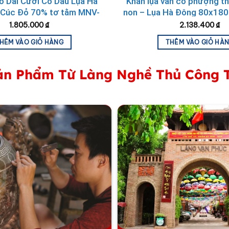
o Dài Cưới Cô Dâu Lụa Hà
Khăn lụa vân cổ phượng t
Cúc Đỏ 70% tơ tằm MNV-
non – Lụa Hà Đông 80x18
KGHC08
6
1.805.000
₫
2.138.400
₫
HÊM VÀO GIỎ HÀNG
THÊM VÀO GIỎ HÀ
n Phẩm Từ Làng Nghề Thủ Công 