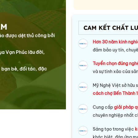
ẰM
CAM KẾT CHẤT L
xảo được dệt thủ công bởi
Hơn 30 năm kinh ngh
đảm bảo uy tín, chuy
lụa Vạn Phúc lâu đời,
Tuyển chọn đúng ngh
 bạn bè, đối tác, đặc
và sự tinh xảo của sả
Mỹ Nghệ Việt sở hữu s
cách chợ Bến Thành 1
Cung cấp
giải pháp q
chuyên nghiệp nhất c
Sáng tạo trong việc
k
khác biệt, đáp ứng mọ