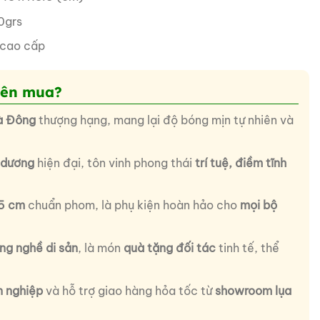
0grs
 cao cấp
nên mua?
à Đông
thượng hạng, mang lại độ bóng mịn tự nhiên và
 dương
hiện đại, tôn vinh phong thái
trí tuệ, điềm tĩnh
.5 cm
chuẩn phom, là phụ kiện hoàn hảo cho
mọi bộ
àng nghề di sản
, là món
quà tặng đối tác
tinh tế, thể
n nghiệp
và hỗ trợ giao hàng hỏa tốc từ
showroom lụa