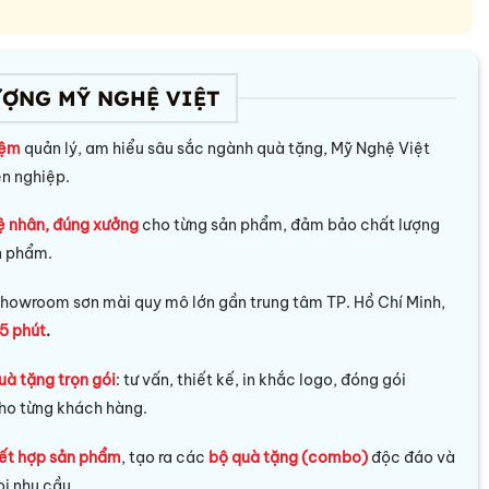
ƯỢNG MỸ NGHỆ VIỆT
iệm
quản lý, am hiểu sâu sắc ngành quà tặng, Mỹ Nghệ Việt
ên nghiệp.
ệ nhân, đúng xưởng
cho từng sản phẩm, đảm bảo chất lượng
n phẩm.
howroom sơn mài quy mô lớn gần trung tâm TP. Hồ Chí Minh,
5 phút
.
uà tặng trọn gói
: tư vấn, thiết kế, in khắc logo, đóng gói
ho từng khách hàng.
ết hợp sản phẩm
, tạo ra các
bộ quà tặng (combo)
độc đáo và
i nhu cầu.