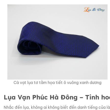
Cà vạt lụa tơ tằm họa tiết ô vuông xanh dương
Lụa Vạn Phúc Hà Đông – Tinh ho
Nhắc đến lụa, không ai không biết đến danh tiếng của l