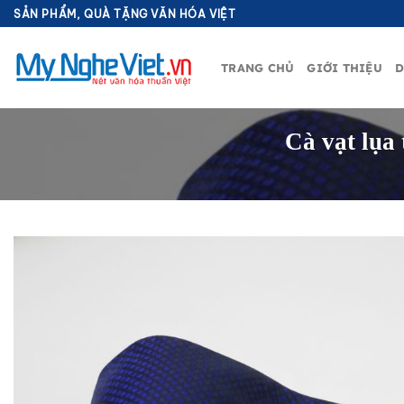
Bỏ
SẢN PHẨM, QUÀ TẶNG VĂN HÓA VIỆT
qua
nội
TRANG CHỦ
GIỚI THIỆU
D
dung
Cà vạt lụa