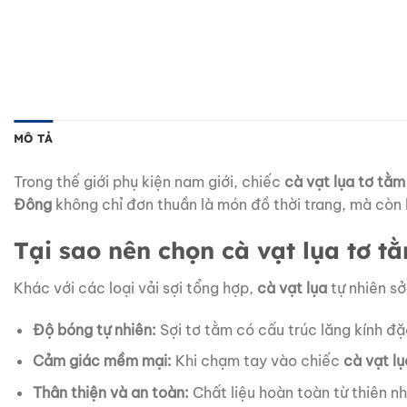
MÔ TẢ
Trong thế giới phụ kiện nam giới, chiếc
cà vạt lụa tơ tằm
Đông
không chỉ đơn thuần là món đồ thời trang, mà còn
Tại sao nên chọn cà vạt lụa tơ t
Khác với các loại vải sợi tổng hợp,
cà vạt lụa
tự nhiên sở
Độ bóng tự nhiên:
Sợi tơ tằm có cấu trúc lăng kính đặ
Cảm giác mềm mại:
Khi chạm tay vào chiếc
cà vạt l
Thân thiện và an toàn:
Chất liệu hoàn toàn từ thiên nh