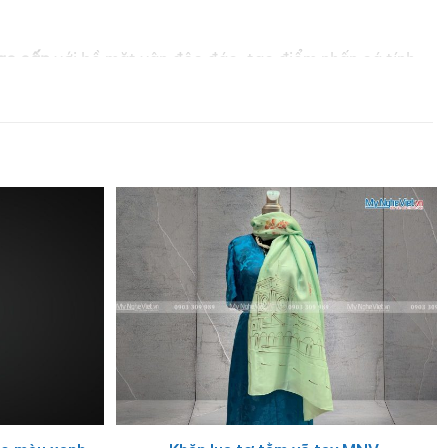
cao cấp
với bề mặt vân độc đáo, tạo điểm nhấn cá tính
cam kết về chất lượng và giá trị văn hóa bền vững.
ông đẳng cấp!