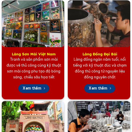
Làng Sơn Mài Việt Nam
Làng Đồng Đại Bái
Tranh và sản phẩm sơn mài
Làng đồng ngàn năm tuổi, nổi
được vẽ thủ công cùng kỹ thuật
tiếng với kỹ thuật đúc và chạm
sơn mài công phu tạo độ bóng
đồng thủ công từ nguyên liệu
Quà Tặng Đại Hội – Combo Ly Lọc Trà Và Phin Cafe Vẽ Lá
sáng, chiều sâu họa tiết
đồng nguyên chất
Ô Liu Cao Cấp
Xem thêm
Xem thêm