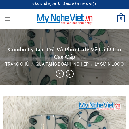
Bỏ
SẢN PHẨM, QUÀ TẶNG VĂN HÓA VIỆT
qua
nội
0
dung
Combo Ly Lọc Trà Và Phin Cafe Vẽ Lá Ô Liu
Cao Cấp
TRANG CHỦ
/
QUÀ TẶNG DOANH NGHIỆP
/
LY SỨ IN LOGO