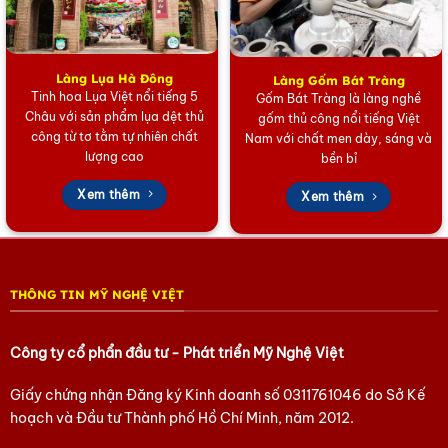
Làng Lụa Hà Đông
Làng Gốm Bát Tràng
Tinh hoa Lụa Việt nổi tiếng 5
Gốm Bát Tràng là làng nghề
Châu với sản phẩm lụa dệt thủ
gốm thủ công nổi tiếng Việt
công từ tơ tằm tự nhiên chất
Nam với chất men dày, sáng và
lượng cao
bền bỉ
Quà Tặng Đại Hội – Combo Ly Lọc Trà Và Phin Cafe Vẽ Lá
Xem thêm
Xem thêm
Ô Liu Cao Cấp
Hãy Đặt Mua Ngay
Hãy để
Combo Ly Lọc Trà và Phin Cafe
trở thành điểm nhấn
THÔNG TIN MỸ NGHỆ VIỆT
đặc biệt trong đại hội của bạn, gửi gắm thông điệp về sự tinh
tế, tiện ích và niềm tự hào văn hóa Việt Nam.
Công ty cổ phẩn đầu tư - Phát triển Mỹ Nghệ Việt
Hãy liên hệ
với chúng tôi Hotline/zalo 0971 327 095 hoặc
Giấy chứng nhận Đăng ký Kinh doanh số
0311761046
do Sở Kế
0903 30 99 89.
hoạch và Đầu tư Thành phố Hồ Chí Minh, năm 2012.