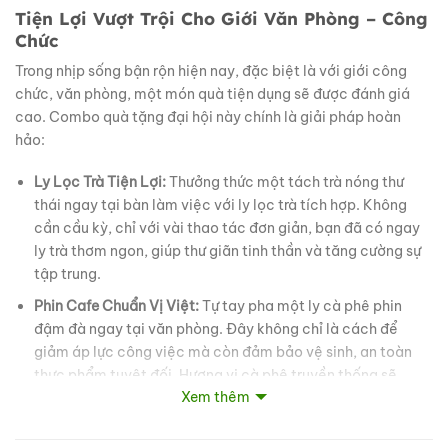
Tiện Lợi Vượt Trội Cho Giới Văn Phòng – Công
Chức
Trong nhịp sống bận rộn hiện nay, đặc biệt là với giới công
chức, văn phòng, một món quà tiện dụng sẽ được đánh giá
cao. Combo quà tặng đại hội này chính là giải pháp hoàn
hảo:
Ly Lọc Trà Tiện Lợi:
Thưởng thức một tách trà nóng thư
thái ngay tại bàn làm việc với ly lọc trà tích hợp. Không
cần cầu kỳ, chỉ với vài thao tác đơn giản, bạn đã có ngay
ly trà thơm ngon, giúp thư giãn tinh thần và tăng cường sự
tập trung.
Phin Cafe Chuẩn Vị Việt:
Tự tay pha một ly cà phê phin
đậm đà ngay tại văn phòng. Đây không chỉ là cách để
giảm áp lực công việc mà còn đảm bảo vệ sinh, an toàn
thực phẩm tuyệt đối. Hương vị cà phê truyền thống sẽ
Xem thêm
đánh thức mọi giác quan, mang lại năng lượng tích cực
cho cả ngày dài.