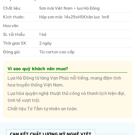
Chất liệu:
Sơn mài Việt Nam + lụa Hà Đông
Kích thước:
Hộp sơn mài: 14x29xH5Khăn lụa: 1m8
Hoa văn:
SL tối thiểu:
1 bộ
Thời gian SX:
2 ngày
Đóng gói:
Túi carton cao cấp
Vì sao quý khách nên mua?
Lụa Hà Đông từ làng Vạn Phúc nổi tiếng, mang đậm tinh
hoa truyền thống Việt Nam.
Lụa hòa quyện nghệ thuật thủ công và thanh lịch hiện đại,
tinh tế vượt trội.
Chất liệu Tơ Tằm tự nhiên an toàn.
CAM KẾT CHẤT LƯỢNG MỸ NGHỆ VIỆT