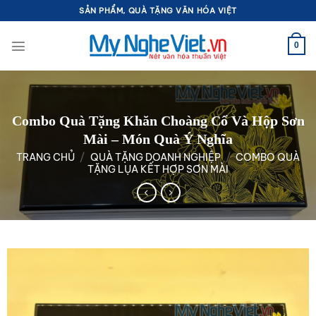
Bỏ
SẢN PHẨM, QUÀ TẶNG VĂN HÓA VIỆT
qua
nội
0
dung
Combo Quà Tặng Khăn Choàng Cổ Và Hộp Sơn
Mài – Món Quà Ý Nghĩa
TRANG CHỦ
/
QUÀ TẶNG DOANH NGHIỆP
/
COMBO QUÀ
TẶNG LỤA KẾT HỢP SƠN MÀI