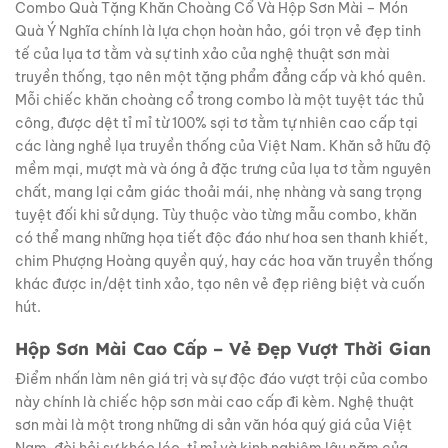
Combo Quà Tặng Khăn Choàng Cổ Và Hộp Sơn Mài – Món
Quà Ý Nghĩa chính là lựa chọn hoàn hảo, gói trọn vẻ đẹp tinh
tế của lụa tơ tằm và sự tinh xảo của nghệ thuật sơn mài
truyền thống, tạo nên một tặng phẩm đẳng cấp và khó quên.
Mỗi chiếc khăn choàng cổ trong combo là một tuyệt tác thủ
công, được dệt tỉ mỉ từ 100% sợi tơ tằm tự nhiên cao cấp tại
các làng nghề lụa truyền thống của Việt Nam. Khăn sở hữu độ
mềm mại, mượt mà và óng ả đặc trưng của lụa tơ tằm nguyên
chất, mang lại cảm giác thoải mái, nhẹ nhàng và sang trọng
tuyệt đối khi sử dụng. Tùy thuộc vào từng mẫu combo, khăn
có thể mang những họa tiết độc đáo như hoa sen thanh khiết,
chim Phượng Hoàng quyền quý, hay các hoa văn truyền thống
khác được in/dệt tinh xảo, tạo nên vẻ đẹp riêng biệt và cuốn
hút.
Hộp Sơn Mài Cao Cấp – Vẻ Đẹp Vượt Thời Gian
Điểm nhấn làm nên giá trị và sự độc đáo vượt trội của combo
này chính là chiếc hộp sơn mài cao cấp đi kèm. Nghệ thuật
sơn mài là một trong những di sản văn hóa quý giá của Việt