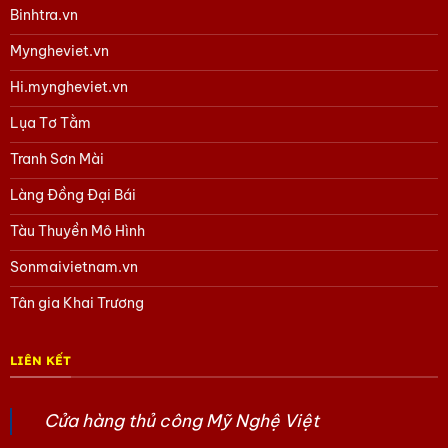
Binhtra.vn
Myngheviet.vn
Hi.myngheviet.vn
Lụa Tơ Tằm
Tranh Sơn Mài
Làng Đồng Đại Bái
Tàu Thuyền Mô Hình
Sonmaivietnam.vn
Tân gia Khai Trương
LIÊN KẾT
Cửa hàng thủ công Mỹ Nghệ Việt