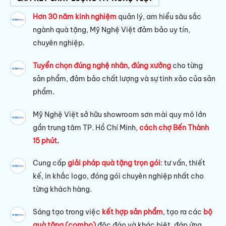
Hơn 30 năm kinh nghiệm
quản lý, am hiểu sâu sắc
ngành quà tặng, Mỹ Nghệ Việt đảm bảo uy tín,
chuyên nghiệp.
Tuyển chọn đúng nghệ nhân, đúng xưởng
cho từng
sản phẩm, đảm bảo chất lượng và sự tinh xảo của sản
phẩm.
Mỹ Nghệ Việt sở hữu s
howroom sơn mài quy mô lớn
gần trung tâm TP. Hồ Chí Minh,
cách chợ Bến Thành
15 phút
.
Cung cấp
giải pháp quà tặng trọn gói
: tư vấn, thiết
kế, in khắc logo, đóng gói chuyên nghiệp nhất cho
từng khách hàng.
Sáng tạo trong việc
kết hợp sản phẩm
, tạo ra các
bộ
quà tặng (combo)
độc đáo và khác biệt, đáp ứng