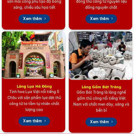
sơn mài công phu tạo độ bóng
đồng thủ công từ nguyên liệu
sáng, chiều sâu họa tiết
đồng nguyên chất
Xem thêm
Xem thêm
Làng Lụa Hà Đông
Làng Gốm Bát Tràng
Tinh hoa Lụa Việt nổi tiếng 5
Gốm Bát Tràng là làng nghề
Châu với sản phẩm lụa dệt thủ
gốm thủ công nổi tiếng Việt
công từ tơ tằm tự nhiên chất
Nam với chất men dày, sáng và
lượng cao
bền bỉ
Xem thêm
Xem thêm