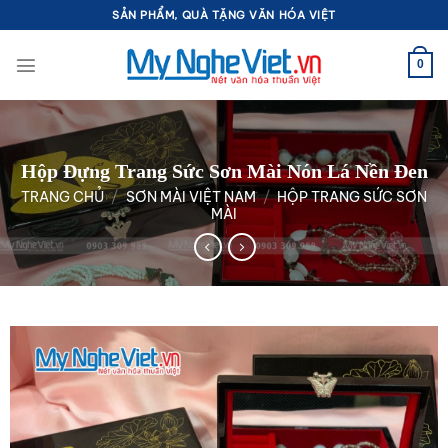
Bỏ
SẢN PHẨM, QUÀ TẶNG VĂN HÓA VIỆT
qua
nội
0
dung
Hộp Đựng Trang Sức Sơn Mài Nón Lá Nền Đen
TRANG CHỦ
/
SƠN MÀI VIỆT NAM
/
HỘP TRANG SỨC SƠN
MÀI