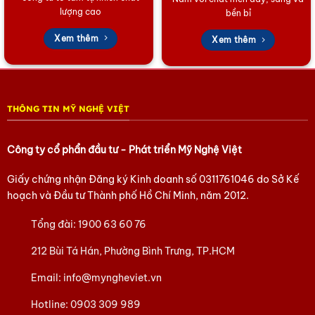
lượng cao
bền bỉ
Tham khảo các sản phẩm Làng Đồng Đại Bái
tại đây
Xem thêm
Xem thêm
Tham khảo các sản phẩm Tàu thuyền Mô hình
tại đây
Tham khảo các sản phẩm quà Doanh Nghiệp khác
tại đây
Tham khảo các sản phẩm Quà tặng lụa Hà Đông
tại đây
THÔNG TIN MỸ NGHỆ VIỆT
Tham khảo các sản phẩm của Mỹ Nghệ Việt
tại đây
Hoặc trang Facebook của chúng tôi
tại đây.
Công ty cổ phẩn đầu tư - Phát triển Mỹ Nghệ Việt
Giấy chứng nhận Đăng ký Kinh doanh số
0311761046
do Sở Kế
hoạch và Đầu tư Thành phố Hồ Chí Minh, năm 2012.
Tổng đài:
1900 63 60 76
212 Bùi Tá Hán, Phường Bình Trưng, TP.HCM
Email:
info@myngheviet.vn
Hotline:
0903 309 989