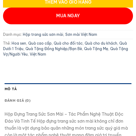
THÊM VÀO GIỎ HÀNG
MUA NGAY
Danh mục:
Hộp trang sức sơn mài
,
Sơn mài Việt Nam
Thẻ:
Hoa sen
,
Quà cao cấp
,
Quà cho đối tác
,
Quà cho du khách
,
Quà
Dưới 1 Triệu
,
Quà Tặng Đồng Nghiệp/Bạn Bè
,
Quà Tặng Mẹ
,
Quà Tặng
Vợ/Người Yêu
,
Việt Nam
MÔ TẢ
ĐÁNH GIÁ (0)
Hộp Đựng Trang Sức Sơn Mài – Tác Phẩm Nghệ Thuật Độc
Đáo Và Tinh Tế Hộp đựng trang sức sơn mài không chỉ đơn
thuần là vật dụng bảo quản những món trang sức quý giá mà
còn là một tác phẩm nghệ thuật mang đậm giá trị truyền