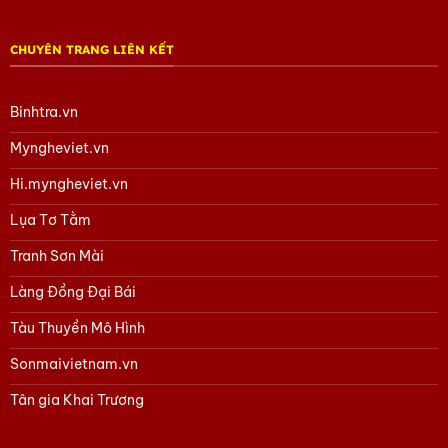
CHUYÊN TRANG LIÊN KẾT
Binhtra.vn
Myngheviet.vn
Hi.myngheviet.vn
Lụa Tơ Tằm
Tranh Sơn Mài
Làng Đồng Đại Bái
Tàu Thuyền Mô Hình
Sonmaivietnam.vn
Tân gia Khai Trương