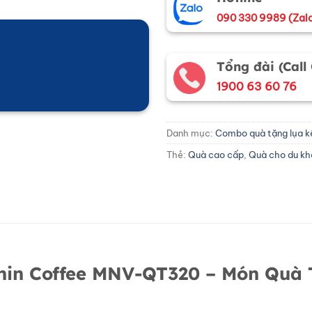
090 330 9989 (Zal
Tổng đài (Call
1900 63 60 76
Danh mục:
Combo quà tặng lụa k
Thẻ:
Quà cao cấp
,
Quà cho du k
 Phin Coffee MNV-QT320 – Món Qu