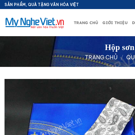
Bỏ
SẢN PHẨM, QUÀ TẶNG VĂN HÓA VIỆT
qua
nội
TRANG CHỦ
GIỚI THIỆU
D
dung
Hộp sơn
TRANG CHỦ
/
QU