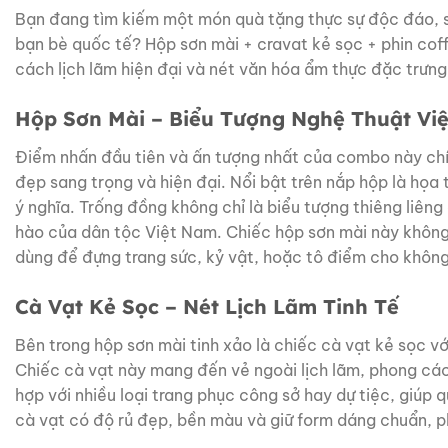
Bạn đang tìm kiếm một món quà tặng thực sự độc đáo, 
bạn bè quốc tế? Hộp sơn mài + cravat kẻ sọc + phin cof
cách lịch lãm hiện đại và nét văn hóa ẩm thực đặc trư
Hộp Sơn Mài – Biểu Tượng Nghệ Thuật Vi
Điểm nhấn đầu tiên và ấn tượng nhất của combo này chí
đẹp sang trọng và hiện đại. Nổi bật trên nắp hộp là họa
ý nghĩa. Trống đồng không chỉ là biểu tượng thiêng liêng
hào của dân tộc Việt Nam. Chiếc hộp sơn mài này không
dùng để đựng trang sức, kỷ vật, hoặc tô điểm cho khô
Cà Vạt Kẻ Sọc – Nét Lịch Lãm Tinh Tế
Bên trong hộp sơn mài tinh xảo là chiếc cà vạt kẻ sọc vớ
Chiếc cà vạt này mang đến vẻ ngoài lịch lãm, phong các
hợp với nhiều loại trang phục công sở hay dự tiệc, giúp 
cà vạt có độ rủ đẹp, bền màu và giữ form dáng chuẩn, p