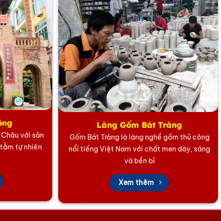
ông
Làng Gốm Bát Tràng
5 Châu với sản
Gốm Bát Tràng là làng nghề gốm thủ công
 tằm tự nhiên
nổi tiếng Việt Nam với chất men dày, sáng
và bền bỉ
Xem thêm