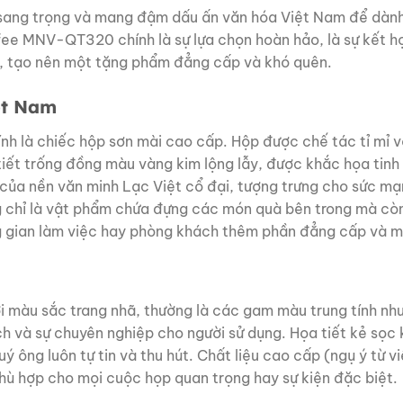
sang trọng và mang đậm dấu ấn văn hóa Việt Nam để dành 
fee MNV-QT320 chính là sự lựa chọn hoàn hảo, là sự kết hợ
ng, tạo nên một tặng phẩm đẳng cấp và khó quên.
ệt Nam
nh là chiếc hộp sơn mài cao cấp. Hộp được chế tác tỉ mỉ 
 tiết trống đồng màu vàng kim lộng lẫy, được khắc họa tinh
 của nền văn minh Lạc Việt cổ đại, tượng trưng cho sức mạn
 chỉ là vật phẩm chứa đựng các món quà bên trong mà còn 
ng gian làm việc hay phòng khách thêm phần đẳng cấp và 
i màu sắc trang nhã, thường là các gam màu trung tính như
h và sự chuyên nghiệp cho người sử dụng. Họa tiết kẻ sọc
quý ông luôn tự tin và thu hút. Chất liệu cao cấp (ngụ ý t
hù hợp cho mọi cuộc họp quan trọng hay sự kiện đặc biệt.