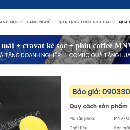
ANH MỤC
LÀNG NGHỀ
QUÀ TẶNG THEO NHU CẦU
QUÀ 
 mài + cravat kẻ sọc + phin coffee M
À TẶNG DOANH NGHIỆP
/
COMBO QUÀ TẶNG LỤA 
Báo giá: 09033
Quy cách sản phẩm
Mã sản phẩm:
MNV-Q
Chất liệu:
Sơn mài