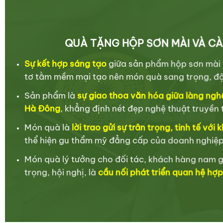
QUÀ TẶNG HỘP SƠN MÀI VÀ CÀ
Sự kết hợp sáng tạo
giữa sản phẩm hộp sơn mài t
tơ tằm mềm mại tạo nên món quà sang trọng, đ
Sản phẩm là
sự giao thoa văn hóa giữa làng nghề
Hà Đông
, khẳng định nét đẹp nghệ thuật truyền
Món quà là
lời trao gửi sự trân trọng, tinh tế với
thể hiện gu thẩm mỹ đẳng cấp của doanh nghiệp
Món quà lý tưởng cho đối tác, khách hàng nam gi
trọng, hội nghị, là
cầu nối phát triển quan hệ hợp 