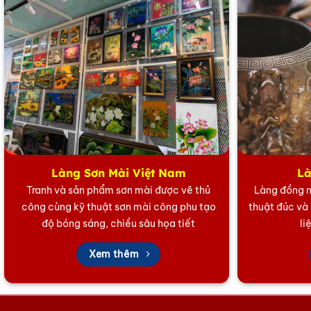
Làng Sơn Mài Việt Nam
Là
Tranh và sản phẩm sơn mài được vẽ thủ
Làng đồng n
công cùng kỹ thuật sơn mài công phu tạo
thuật đúc và
độ bóng sáng, chiều sâu họa tiết
li
Xem thêm