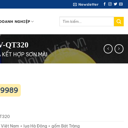
Newsletter
Tìm
DOANH NGHIỆP
kiếm:
NV-QT320
KẾT HỢP SƠN MÀI
09989
T320
 Việt Nam + lụa Hà Đông + gốm Bát Tràng