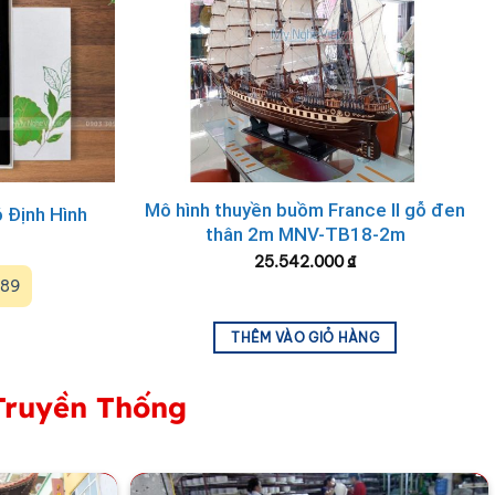
Mô hình thuyền buồm France II gỗ đen
 Định Hình
thân 2m MNV-TB18-2m
25.542.000
₫
989
THÊM VÀO GIỎ HÀNG
Truyền Thống