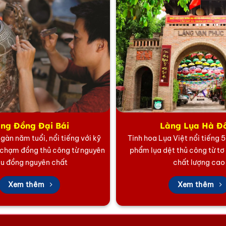
ng Đồng Đại Bái
Làng Lụa Hà Đ
gàn năm tuổi, nổi tiếng với kỹ
Tinh hoa Lụa Việt nổi tiếng 
 chạm đồng thủ công từ nguyên
phẩm lụa dệt thủ công từ tơ
ệu đồng nguyên chất
chất lượng cao
Xem thêm
Xem thêm