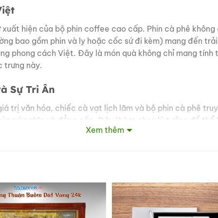
iệt
xuất hiện của bộ phin coffee cao cấp. Phin cà phê không 
ờng bao gồm phin và ly hoặc cốc sứ đi kèm) mang đến trải 
ng phong cách Việt. Đây là món quà không chỉ mang tính t
 trưng này.
 Sự Tri Ân
á trị văn hóa, chiếc cà vạt lịch lãm và bộ phin cà phê tr
ý nghĩa và đẳng cấp. Đây là lựa chọn lý tưởng để thể hiện
Xem thêm
g các dịp sinh nhật, lễ kỷ niệm, hay các sự kiện quan trọ
 mắn và niềm tự hào văn hóa Việt, giúp bạn tạo dựng và 