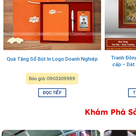
Tranh Đồng
Quà Tặng Sổ Bút In Logo Doanh Nghiệp
cấp – Dá
Báo giá: 0903309989
ĐỌC TIẾP
T
Khám Phá Sả