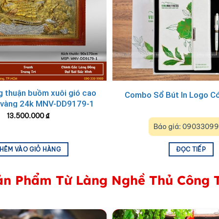
 thuận buồm xuôi gió cao
Combo Sổ Bút In Logo Có
t vàng 24k MNV-DD9179-1
13.500.000
₫
Báo giá: 0903309
HÊM VÀO GIỎ HÀNG
ĐỌC TIẾP
n Phẩm Từ Làng Nghề Thủ Công 