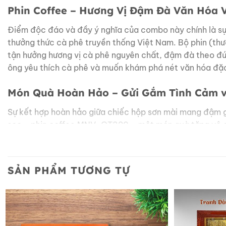
Phin Coffee – Hương Vị Đậm Đà Văn Hóa V
Điểm độc đáo và đầy ý nghĩa của combo này chính là sự 
thưởng thức cà phê truyền thống Việt Nam. Bộ phin (thư
tận hưởng hương vị cà phê nguyên chất, đậm đà theo đú
ông yêu thích cà phê và muốn khám phá nét văn hóa đặc
Món Quà Hoàn Hảo – Gửi Gắm Tình Cảm và
Sự kết hợp hoàn hảo giữa chiếc hộp sơn mài mang đậm gi
sọc + phin coffee MNV-QT320 – một món quà tặng vô cùng 
hàng, hay là món quà đặc biệt dành tặng người thân tron
cao mà còn chứa đựng thông điệp về sự thành công, may
SẢN PHẨM TƯƠNG TỰ