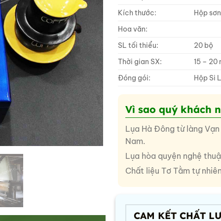
Kích thước:
Hộp sơn
Hoa văn:
SL tối thiểu:
20 bộ
Thời gian SX:
15 – 20
Đóng gói:
Hộp Si 
Vì sao quý khách 
Lụa Hà Đông từ làng Vạn 
Nam.
Lụa hòa quyện nghệ thuật 
Chất liệu Tơ Tằm tự nhiê
CAM KẾT CHẤT L