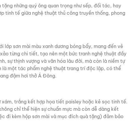
tặng những quý ông quan trọng như sếp, đối tác, hay
p tinh tế giữa nghệ thuật thủ công truyền thống, phong
với lớp sơn mài màu xanh dương bóng bẩy, mang đến vẻ
 xảo từng chi tiết, tạo nên một bức tranh nghệ thuật đầy
h, sự thịnh vượng và văn hóa lâu đời, mà còn là niềm tự
là một tác phẩm nghệ thuật trang trí độc lập, có thể
mang đậm hơi thở Á Đông.
 xám, trắng kết hợp họa tiết paisley hoặc kẻ sọc tinh tế.
 không chỉ thể hiện sự chuẩn mực mà còn dễ dàng kết
ừ việc đi kèm hộp sơn mài và mục đích quà tặng) đảm bảo