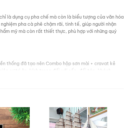
chỉ là dụng cụ pha chế mà còn là biểu tượng của văn hóa
nghiệm pha cà phê chậm rãi, tinh tế, giúp người nhận
hẩm mỹ mà còn rất thiết thực, phù hợp với những quý
uyền thống đã tạo nên Combo hộp sơn mài + cravat kẻ
 sự tri ân, kính trọng đối với sếp, đối tác, khách
ng. Món quà không chỉ mang giá trị sử dụng và thẩm mỹ
củng cố những mối quan hệ bền vững.