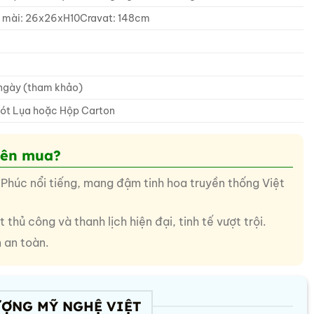
 mài: 26x26xH10Cravat: 148cm
 ngày (tham khảo)
Lót Lụa hoặc Hộp Carton
nên mua?
Phúc nổi tiếng, mang đậm tinh hoa truyền thống Việt
thủ công và thanh lịch hiện đại, tinh tế vượt trội.
n an toàn.
ƯỢNG MỸ NGHỆ VIỆT