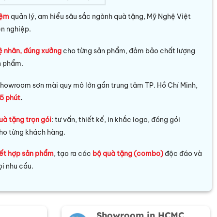
iệm
quản lý, am hiểu sâu sắc ngành quà tặng, Mỹ Nghệ Việt
ên nghiệp.
ệ nhân, đúng xưởng
cho từng sản phẩm, đảm bảo chất lượng
n phẩm.
howroom sơn mài quy mô lớn gần trung tâm TP. Hồ Chí Minh,
5 phút
.
uà tặng trọn gói
: tư vấn, thiết kế, in khắc logo, đóng gói
ho từng khách hàng.
ết hợp sản phẩm
, tạo ra các
bộ quà tặng (combo)
độc đáo và
i nhu cầu.
Showroom in HCMC