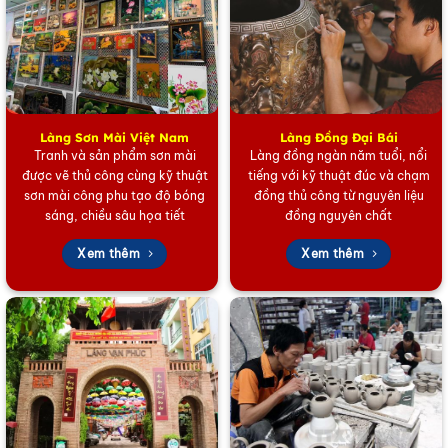
Làng Sơn Mài Việt Nam
Làng Đồng Đại Bái
Tranh và sản phẩm sơn mài
Làng đồng ngàn năm tuổi, nổi
được vẽ thủ công cùng kỹ thuật
tiếng với kỹ thuật đúc và chạm
Hộp trang sức sơn mài đồng quê đen trắng
sơn mài công phu tạo độ bóng
đồng thủ công từ nguyên liệu
sáng, chiều sâu họa tiết
đồng nguyên chất
Chất Lượng Thượng Hạng, Bền Bỉ Cùng Thời Gian
Xem thêm
Xem thêm
Điều làm nên giá trị của
hộp trang sức sơn mài chất
lượng cao
chính là sự bền bỉ. Sản phẩm được làm từ
cốt gỗ tốt, trải qua nhiều công đoạn phủ sơn ta tự
nhiên, mài và đánh bóng thủ công. Lớp sơn mài nhiều
lớp bảo vệ trang sức khỏi ẩm mốc, trầy xước, đồng
thời đảm bảo bề mặt hộp giữ được độ bóng đẹp, sang
trọng qua nhiều năm sử dụng. Đây là cam kết về chất
lượng và độ bền vượt trội của sản phẩm thủ công