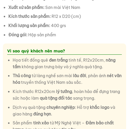
Xuất xứ sản phẩm:
Sơn mài Việt Nam
Kích thước sản phẩm:
R12 x D20 (cm)
Khối lượng sản phẩm:
400 grs
Đóng gói:
Hộp sản phẩm
Vì sao quý khách nên mua?
Họa tiết đồng quê
đen trắng
tinh tế, R12x20cm,
nâng
tầm
không gian trưng bày và ý nghĩa quà tặng.
Thủ công
từ làng nghề sơn mài
lâu đời
, phản ánh
nét văn
hóa
truyền thống Việt Nam sâu sắc.
Kích thước R12x20cm
lý tưởng
, hoàn hảo để đựng trang
sức hoặc làm
quà tặng đối tác
sang trọng.
Dịch vụ quà tặng
chuyên nghiệp
: Hỗ trợ
khắc logo
và
giao hàng
đúng hạn
.
Sản phẩm
tinh xảo
từ Mỹ Nghệ Việt –
Đảm bảo chất