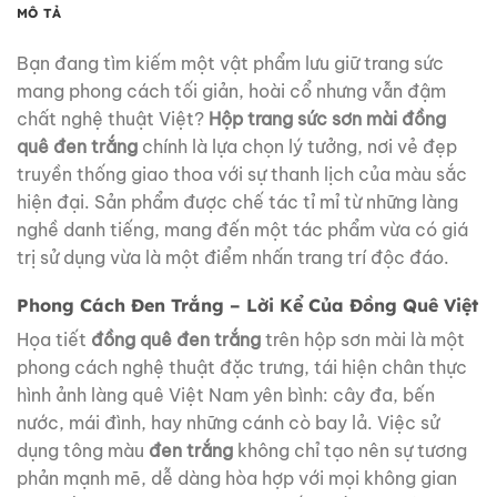
MÔ TẢ
Bạn đang tìm kiếm một vật phẩm lưu giữ trang sức
mang phong cách tối giản, hoài cổ nhưng vẫn đậm
chất nghệ thuật Việt?
Hộp trang sức sơn mài đồng
quê đen trắng
chính là lựa chọn lý tưởng, nơi vẻ đẹp
truyền thống giao thoa với sự thanh lịch của màu sắc
hiện đại. Sản phẩm được chế tác tỉ mỉ từ những làng
nghề danh tiếng, mang đến một tác phẩm vừa có giá
trị sử dụng vừa là một điểm nhấn trang trí độc đáo.
Phong Cách Đen Trắng – Lời Kể Của Đồng Quê Việt
Họa tiết
đồng quê đen trắng
trên hộp sơn mài là một
phong cách nghệ thuật đặc trưng, tái hiện chân thực
hình ảnh làng quê Việt Nam yên bình: cây đa, bến
nước, mái đình, hay những cánh cò bay lả. Việc sử
dụng tông màu
đen trắng
không chỉ tạo nên sự tương
phản mạnh mẽ, dễ dàng hòa hợp với mọi không gian