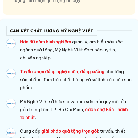
lượng
, lựa chọn quà tặng
tin cậy
.
CAM KẾT CHẤT LƯỢNG MỸ NGHỆ VIỆT
Hơn 30 năm kinh nghiệm
quản lý, am hiểu sâu sắc
ngành quà tặng, Mỹ Nghệ Việt đảm bảo uy tín,
chuyên nghiệp.
Tuyển chọn đúng nghệ nhân, đúng xưởng
cho từng
sản phẩm, đảm bảo chất lượng và sự tinh xảo của sản
phẩm.
Mỹ Nghệ Việt sở hữu s
howroom sơn mài quy mô lớn
gần trung tâm TP. Hồ Chí Minh,
cách chợ Bến Thành
15 phút
.
Cung cấp
giải pháp quà tặng trọn gói
: tư vấn, thiết