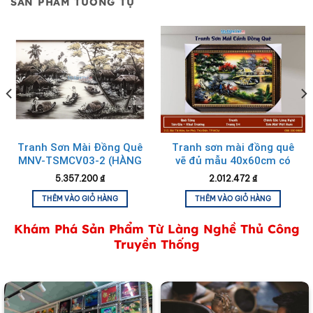
SẢN PHẨM TƯƠNG TỰ
Tranh Sơn Mài Đồng Quê
Tranh sơn mài đồng quê
MNV-TSMCV03-2 (HÀNG
vẽ đủ mẫu 40x60cm có
ĐẶT)
khung 50x70cm
5.357.200
₫
2.012.472
₫
TSMTBL46K-1
Hộp trang sức sơn mài đồng quê đen trắng
THÊM VÀO GIỎ HÀNG
THÊM VÀO GIỎ HÀNG
Khám Phá Sản Phẩm Từ Làng Nghề Thủ Công
Truyền Thống