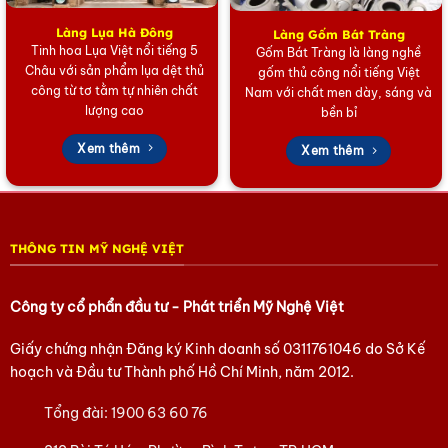
truyền thống.
Làng Lụa Hà Đông
Làng Gốm Bát Tràng
Tinh hoa Lụa Việt nổi tiếng 5
Gốm Bát Tràng là làng nghề
Giá Trị Nghệ Thuật và Ứng Dụng Đa Năng
Châu với sản phẩm lụa dệt thủ
gốm thủ công nổi tiếng Việt
Mỗi chiếc
Hộp trang sức sơn mài đồng quê đen trắng
công từ tơ tằm tự nhiên chất
Nam với chất men dày, sáng và
lượng cao
bền bỉ
không chỉ là nơi bảo quản nữ trang an toàn mà còn là
tác phẩm nghệ thuật trưng bày. Nó mang đến nét đẹp
Xem thêm
Xem thêm
hoài niệm, thanh bình cho bàn trang điểm, tủ sách hay
phòng khách. Với ý nghĩa văn hóa và tính thẩm mỹ
cao, chiếc hộp này cũng là một lựa chọn
quà tặng cao
cấp
, độc đáo dành cho bạn bè, người thân hoặc đối
THÔNG TIN MỸ NGHỆ VIỆT
tác, đặc biệt là những người yêu thích sự tối giản và
văn hóa truyền thống Việt Nam.
Công ty cổ phẩn đầu tư - Phát triển Mỹ Nghệ Việt
Hãy để di sản Việt làm đẹp không gian của bạn!
Giấy chứng nhận Đăng ký Kinh doanh số
0311761046
do Sở Kế
Sở hữu ngay chiếc
Hộp trang sức sơn mài đồng quê
hoạch và Đầu tư Thành phố Hồ Chí Minh, năm 2012.
đen trắng
để bảo quản trang sức của bạn một cách
Tổng đài:
1900 63 60 76
sang trọng và nâng tầm gu thẩm mỹ tinh tế của riêng
bạn.