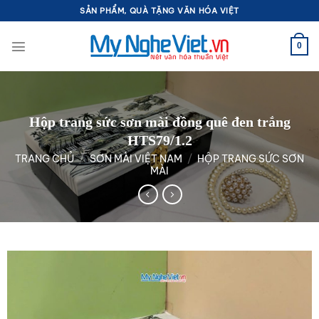
Bỏ
SẢN PHẨM, QUÀ TẶNG VĂN HÓA VIỆT
qua
nội
0
dung
Hộp trang sức sơn mài đồng quê đen trắng
HTS79/1.2
TRANG CHỦ
/
SƠN MÀI VIỆT NAM
/
HỘP TRANG SỨC SƠN
MÀI