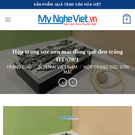
Bỏ
SẢN PHẨM, QUÀ TẶNG VĂN HÓA VIỆT
qua
nội
0
dung
Hộp trang sức sơn mài đồng quê đen trắng
HTS79/1
TRANG CHỦ
/
SƠN MÀI VIỆT NAM
/
HỘP TRANG SỨC SƠN
MÀI