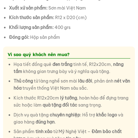
Xuất xứ sản phẩm:
Sơn mài Việt Nam
Kích thước sản phẩm:
R12 x D20 (cm)
Khối lượng sản phẩm:
400 grs
Đóng gói:
Hộp sản phẩm
Vì sao quý khách nên mua?
Họa tiết đồng quê
đen trắng
tinh tế, R12x20cm,
nâng
tầm
không gian trưng bày và ý nghĩa quà tặng.
Thủ công
từ làng nghề sơn mài
lâu đời
, phản ánh
nét văn
hóa
truyền thống Việt Nam sâu sắc.
Kích thước R12x20cm
lý tưởng
, hoàn hảo để đựng trang
sức hoặc làm
quà tặng đối tác
sang trọng.
Dịch vụ quà tặng
chuyên nghiệp
: Hỗ trợ
khắc logo
và
giao hàng
đúng hạn
.
Sản phẩm
tinh xảo
từ Mỹ Nghệ Việt –
Đảm bảo chất