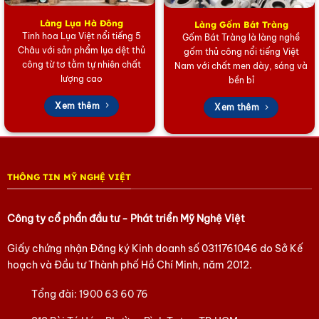
truyền thống.
Làng Lụa Hà Đông
Làng Gốm Bát Tràng
Tinh hoa Lụa Việt nổi tiếng 5
Gốm Bát Tràng là làng nghề
Giá Trị Nghệ Thuật và Ứng Dụng Đa Năng
Châu với sản phẩm lụa dệt thủ
gốm thủ công nổi tiếng Việt
Mỗi chiếc
Hộp trang sức sơn mài đồng quê đen trắng
công từ tơ tằm tự nhiên chất
Nam với chất men dày, sáng và
lượng cao
bền bỉ
không chỉ là nơi bảo quản nữ trang an toàn mà còn là
tác phẩm nghệ thuật trưng bày. Nó mang đến nét đẹp
Xem thêm
Xem thêm
hoài niệm, thanh bình cho bàn trang điểm, tủ sách hay
phòng khách. Với ý nghĩa văn hóa và tính thẩm mỹ
cao, chiếc hộp này cũng là một lựa chọn
quà tặng cao
cấp
, độc đáo dành cho bạn bè, người thân hoặc đối
THÔNG TIN MỸ NGHỆ VIỆT
tác, đặc biệt là những người yêu thích sự tối giản và
văn hóa truyền thống Việt Nam.
Công ty cổ phẩn đầu tư - Phát triển Mỹ Nghệ Việt
Hãy để di sản Việt làm đẹp không gian của bạn!
Giấy chứng nhận Đăng ký Kinh doanh số
0311761046
do Sở Kế
Sở hữu ngay chiếc
Hộp trang sức sơn mài đồng quê
hoạch và Đầu tư Thành phố Hồ Chí Minh, năm 2012.
đen trắng
để bảo quản trang sức của bạn một cách
Tổng đài:
1900 63 60 76
sang trọng và nâng tầm gu thẩm mỹ tinh tế của riêng
bạn.