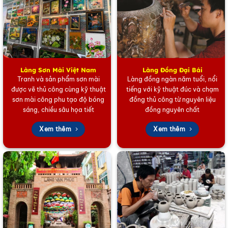
Làng Sơn Mài Việt Nam
Làng Đồng Đại Bái
Tranh và sản phẩm sơn mài
Làng đồng ngàn năm tuổi, nổi
được vẽ thủ công cùng kỹ thuật
tiếng với kỹ thuật đúc và chạm
Hộp trang sức sơn mài đồng quê đen trắng
sơn mài công phu tạo độ bóng
đồng thủ công từ nguyên liệu
sáng, chiều sâu họa tiết
đồng nguyên chất
Chất Lượng Thượng Hạng, Bền Bỉ Cùng Thời Gian
Xem thêm
Xem thêm
Điều làm nên giá trị của
hộp trang sức sơn mài chất
lượng cao
chính là sự bền bỉ. Sản phẩm được làm từ
cốt gỗ tốt, trải qua nhiều công đoạn phủ sơn ta tự
nhiên, mài và đánh bóng thủ công. Lớp sơn mài nhiều
lớp bảo vệ trang sức khỏi ẩm mốc, trầy xước, đồng
thời đảm bảo bề mặt hộp giữ được độ bóng đẹp, sang
trọng qua nhiều năm sử dụng. Đây là cam kết về chất
lượng và độ bền vượt trội của sản phẩm thủ công