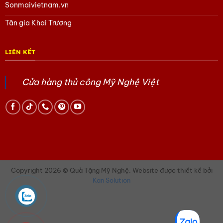
Sonmaivietnam.vn
Tham khảo các sản phẩm Quà tặng văn hóa Việt
tại đây
Tân gia Khai Trương
Hoặc trang Facebook của chúng tôi
tại đây
LIÊN KẾT
Cửa hàng thủ công Mỹ Nghệ Việt
Copyright 2026 © Quà Tặng Mỹ Nghệ. Website được thiết kế bởi
Kan Solution