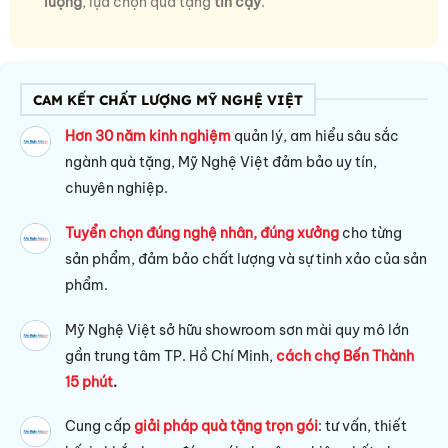
lượng
, lựa chọn quà tặng
tin cậy
.
CAM KẾT CHẤT LƯỢNG MỸ NGHỆ VIỆT
Hơn 30 năm kinh nghiệm
quản lý, am hiểu sâu sắc
ngành quà tặng, Mỹ Nghệ Việt đảm bảo uy tín,
chuyên nghiệp.
Tuyển chọn đúng nghệ nhân, đúng xưởng
cho từng
sản phẩm, đảm bảo chất lượng và sự tinh xảo của sản
phẩm.
Mỹ Nghệ Việt sở hữu s
howroom sơn mài quy mô lớn
gần trung tâm TP. Hồ Chí Minh,
cách chợ Bến Thành
15 phút
.
Cung cấp
giải pháp quà tặng trọn gói
: tư vấn, thiết