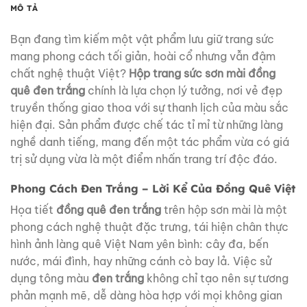
MÔ TẢ
Bạn đang tìm kiếm một vật phẩm lưu giữ trang sức
mang phong cách tối giản, hoài cổ nhưng vẫn đậm
chất nghệ thuật Việt?
Hộp trang sức sơn mài đồng
quê đen trắng
chính là lựa chọn lý tưởng, nơi vẻ đẹp
truyền thống giao thoa với sự thanh lịch của màu sắc
hiện đại. Sản phẩm được chế tác tỉ mỉ từ những làng
nghề danh tiếng, mang đến một tác phẩm vừa có giá
trị sử dụng vừa là một điểm nhấn trang trí độc đáo.
Phong Cách Đen Trắng – Lời Kể Của Đồng Quê Việt
Họa tiết
đồng quê đen trắng
trên hộp sơn mài là một
phong cách nghệ thuật đặc trưng, tái hiện chân thực
hình ảnh làng quê Việt Nam yên bình: cây đa, bến
nước, mái đình, hay những cánh cò bay lả. Việc sử
dụng tông màu
đen trắng
không chỉ tạo nên sự tương
phản mạnh mẽ, dễ dàng hòa hợp với mọi không gian