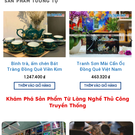
SẢN PHẨM TƯƠNG TỰ
Bình trà, ấm chén Bát
Tranh Sơn Mài Cẩn Ốc
Tràng Đồng Quê Viền Kim
Đồng Quê Việt Nam
TSM236-1
1.247.400
₫
463.320
₫
Hộp trang sức sơn mài đồng quê đen trắng
THÊM VÀO GIỎ HÀNG
THÊM VÀO GIỎ HÀNG
Khám Phá Sản Phẩm Từ Làng Nghề Thủ Công
Truyền Thống