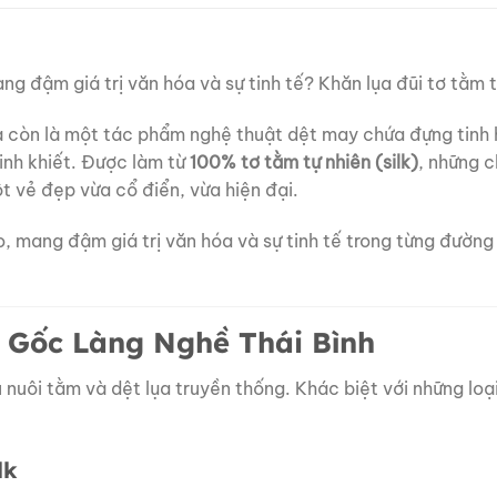
đậm giá trị văn hóa và sự tinh tế? Khăn lụa đũi tơ tằm từ 
 còn là một tác phẩm nghệ thuật dệt may chứa đựng tinh 
tinh khiết. Được làm từ
100% tơ tằm tự nhiên (silk)
, những 
ột vẻ đẹp vừa cổ điển, vừa hiện đại.
mang đậm giá trị văn hóa và sự tinh tế trong từng đường k
n Gốc Làng Nghề Thái Bình
 nuôi tằm và dệt lụa truyền thống. Khác biệt với những loại
lk