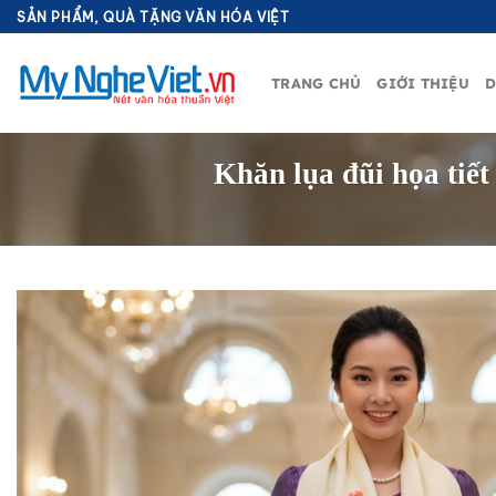
Bỏ
SẢN PHẨM, QUÀ TẶNG VĂN HÓA VIỆT
qua
nội
TRANG CHỦ
GIỚI THIỆU
D
dung
Khăn lụa đũi họa tiế