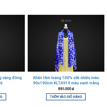
Khăn lụa đũi họa tiết hoa sen thêu tay màu kem
100% silk cao cấp
n đũi sen thêu tay
không chỉ làm tăng tính thẩm mỹ mà
ruyền thống (tơ đũi) và biểu tượng truyền thống (hoa
 đảm bảo chất lượng từ khâu nguyên liệu đến thành
ng vàng đồng
Khăn tằm loang 100% silk nhiều màu
.6
90x190cm KLTA919 màu xanh trắng
891.000
₫
NG
THÊM VÀO GIỎ HÀNG