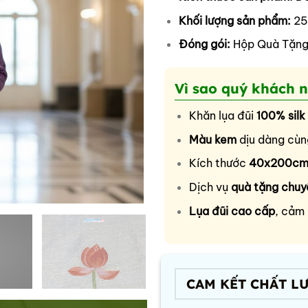
Khối lượng sản phẩm:
25
Đóng gói:
Hộp Quà Tặn
Vì sao quý khách 
Khăn lụa đũi
100% silk
Màu kem
dịu dàng cù
Kích thước
40x200c
Dịch vụ
quà tặng chuy
Lụa đũi cao cấp
, cảm 
CAM KẾT CHẤT L