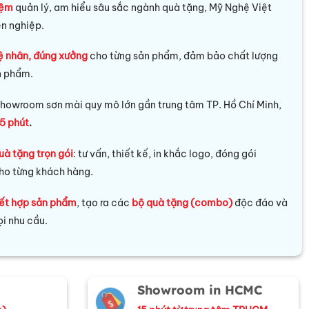
iệm
quản lý, am hiểu sâu sắc ngành quà tặng, Mỹ Nghệ Việt
ên nghiệp.
ệ nhân, đúng xưởng
cho từng sản phẩm, đảm bảo chất lượng
n phẩm.
howroom sơn mài quy mô lớn gần trung tâm TP. Hồ Chí Minh,
5 phút
.
uà tặng trọn gói
: tư vấn, thiết kế, in khắc logo, đóng gói
ho từng khách hàng.
ết hợp sản phẩm
, tạo ra các
bộ quà tặng (combo)
độc đáo và
i nhu cầu.
Showroom in HCMC