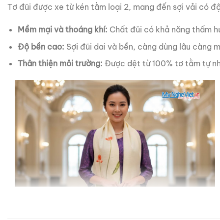
Tơ đũi được xe từ kén tằm loại 2, mang đến sợi vải có đ
Mềm mại và thoáng khí:
Chất đũi có khả năng thấm h
Độ bền cao:
Sợi đũi dai và bền, càng dùng lâu càng 
Thân thiện môi trường:
Được dệt từ 100% tơ tằm tự nh