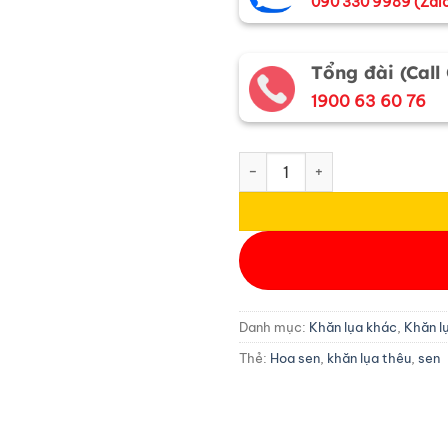
090 330 9989 (Zal
Tổng đài (Call
1900 63 60 76
Khăn lụa đũi họa tiết hoa sen
Danh mục:
Khăn lụa khác
,
Khăn l
Thẻ:
Hoa sen
,
khăn lụa thêu
,
sen