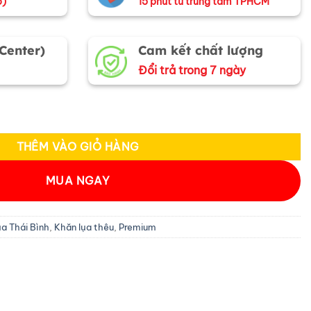
o)
15 phút từ trung tâm TPHCM
 Center)
Cam kết chất lượng
Đổi trả trong 7 ngày
 thêu tay màu kem 100% silk cao cấp KLNC40200/7 số lượng
THÊM VÀO GIỎ HÀNG
MUA NGAY
ụa Thái Bình
,
Khăn lụa thêu
,
Premium