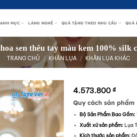
ANH MỤC
LÀNG NGHỀ
QUÀ TẶNG THEO NHU CẦU
QUÀ 
t hoa sen thêu tay màu kem 100% sil
TRANG CHỦ
/
KHĂN LỤA
/
KHĂN LỤA KHÁC
4.573.800
₫
Quy cách sản phẩm
Bộ Sản Phẩm Bao Gồm:
Xuất xứ sản phẩm:
Lụa T
Kích thước sản phẩm:
Dà