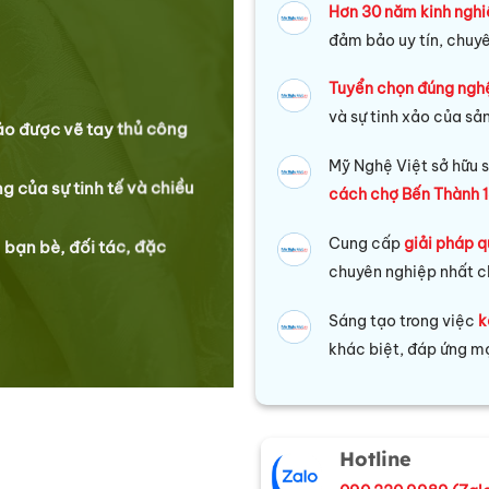
Hơn 30 năm kinh ngh
đảm bảo uy tín, chuy
Tuyển chọn đúng ngh
và sự tinh xảo của sả
xảo được vẽ tay thủ công
Mỹ Nghệ Việt sở hữu s
g của sự tinh tế và chiều
cách chợ Bến Thành 1
Cung cấp
giải pháp q
 bạn bè, đối tác, đặc
chuyên nghiệp nhất c
Sáng tạo trong việc
k
khác biệt, đáp ứng mọ
Hotline