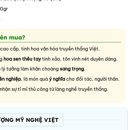
0gr
g
nên mua?
cao cấp, tinh hoa văn hóa truyền thống Việt.
ng
hoa
sen thêu tay
tinh xảo, tôn vinh nét duyên dáng.
m
lý tưởng làm khăn choàng
sang trọng
.
ên nghiệp
, là món quà
ý nghĩa
cho đối tác, người thân.
nhận sự tỉ mỉ thủ công từ làng nghề truyền thống.
ƯỢNG MỸ NGHỆ VIỆT