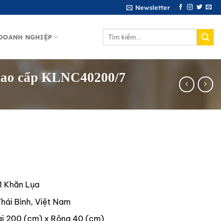
Newsletter
Tìm
DOANH NGHIỆP
kiếm:
k cao cấp KLNC40200/7
1 Khăn Lụa
hái Bình, Việt Nam
i 200 (cm) x Rộng 40 (cm)