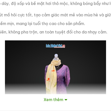
ộ dày, độ xốp và bề mặt hơi thô mộc, không bóng bẩy như lụ
út mồ hôi cực tốt, tạo cảm giác mát mẻ vào mùa hè và gi
mềm mịn, mang lại tuổi thọ cao cho sản phẩm.
iên, không pha trộn, an toàn tuyệt đối cho da nhạy cảm.
Xem thêm