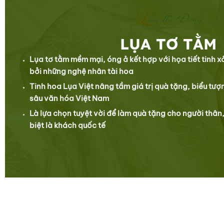
LỤA TƠ TẰM
Lụa tơ tằm mềm mại, óng ả kết hợp với họa tiết tinh 
bởi những nghệ nhân tài hoa
Tinh hoa Lụa Việt nâng tầm giá trị quà tặng, biểu tượn
sâu văn hóa Việt Nam
Là lựa chọn tuyệt vời để làm quà tặng cho người thân,
biệt là khách quốc tế