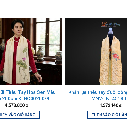
Khăn lụa đũi họa tiết hoa sen thêu tay màu kem
100% silk cao cấp
Việc lựa chọn họa tiết hoa sen để thêu lên những chiếc
khă
o, thuần khiết. Đây là sự kết hợp hài hòa giữa chất liệu t
 Sen Tỉ Mỉ và Chất Lượng
ần trải qua quy trình sản xuất thủ công vô cùng công phu,
Đũi Thêu Tay Hoa Sen Màu
Khăn lụa thêu tay đuôi cô
x200cm KLNC40200/9
MNV-LNL45180
4.573.800
₫
1.372.140
₫
HÊM VÀO GIỎ HÀNG
THÊM VÀO GIỎ HÀ
kéo sợi đũi thô.