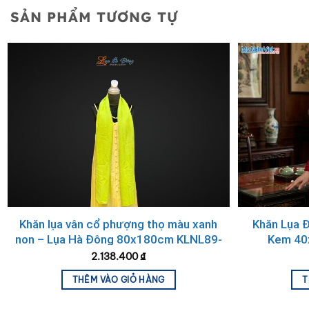
SẢN PHẨM TƯƠNG TỰ
Khăn lụa đũi họa tiết hoa sen thêu tay màu kem
100% silk cao cấp
2. Vẻ Đẹp Từ Truyền Thống Hoa Sen
Hoa sen là biểu tượng quốc hồn quốc túy của Việt Nam. 
còn gửi gắm những giá trị văn hóa sâu sắc về sự thanh ca
sen).
II. Quy Trình Sản Xuất Khăn Đũi
Để tạo ra một chiếc
khăn đũi sen thêu tay
hoàn chỉnh, c
Khăn lụa vân cổ phượng thọ màu xanh
Khăn Lụa 
phẩm.
non – Lụa Hà Đông 80x180cm KLNL89-
Kem 40
6
2.138.400
₫
1. Từ Sợi Tơ Thô Đến Vải Đũi Mộc Mạc
THÊM VÀO GIỎ HÀNG
T
Tơ tằm nguyên chất:
Kén tằm được thu hoạch, luộc và 