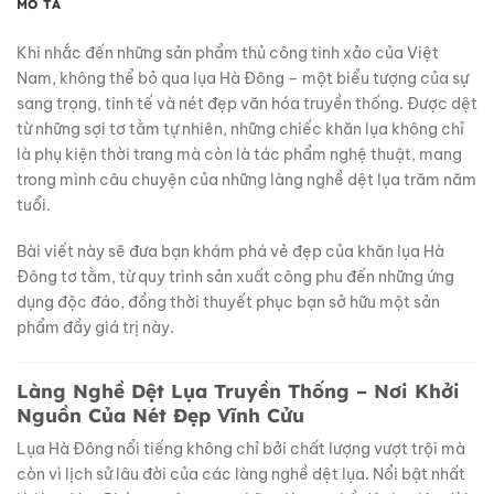
MÔ TẢ
Khi nhắc đến những sản phẩm thủ công tinh xảo của Việt
Nam, không thể bỏ qua lụa Hà Đông – một biểu tượng của sự
sang trọng, tinh tế và nét đẹp văn hóa truyền thống. Được dệt
từ những sợi tơ tằm tự nhiên, những chiếc khăn lụa không chỉ
là phụ kiện thời trang mà còn là tác phẩm nghệ thuật, mang
trong mình câu chuyện của những làng nghề dệt lụa trăm năm
tuổi.
Bài viết này sẽ đưa bạn khám phá vẻ đẹp của khăn lụa Hà
Đông tơ tằm, từ quy trình sản xuất công phu đến những ứng
dụng độc đáo, đồng thời thuyết phục bạn sở hữu một sản
phẩm đầy giá trị này.
Làng Nghề Dệt Lụa Truyền Thống – Nơi Khởi
Nguồn Của Nét Đẹp Vĩnh Cửu
Lụa Hà Đông nổi tiếng không chỉ bởi chất lượng vượt trội mà
còn vì lịch sử lâu đời của các làng nghề dệt lụa. Nổi bật nhất