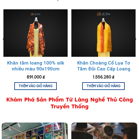
Khăn lụa trơn thêu sen nâu cà phê
Khăn tằm loang 100% silk
Khăn Choàng Cổ Lụa Tơ
nhiều màu 90x190cm
Tằm Đũi Cao Cấp Loang
KLTA919 màu nâu đất
Màu Vàng Cam MNV-
891.000
₫
1.556.280
₫
KLNC87180/4
THÊM VÀO GIỎ HÀNG
THÊM VÀO GIỎ HÀNG
Khám Phá Sản Phẩm Từ Làng Nghề Thủ Công
Truyền Thống