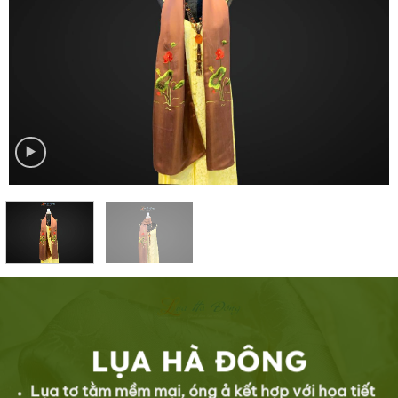
LỤA HÀ ĐÔNG
Lụa tơ tằm mềm mại, óng ả kết hợp với họa tiết