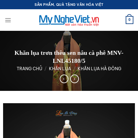
Bỏ
SẢN PHẨM, QUÀ TẶNG VĂN HÓA VIỆT
qua
nội
0
dung
Khăn lụa trơn thêu sen nâu cà phê MNV-
LNL45180/5
TRANG CHỦ
/
KHĂN LỤA
/
KHĂN LỤA HÀ ĐÔNG