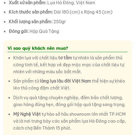
Xuất xứ sản phẩm:
Lụa Hà Đông, Việt Nam
Kích thước sản phẩm:
Dài 180 (cm) x Rộng 45 (cm)
Khối lượng sản phẩm:
250gr
Đóng gói:
Hộp Quà Tặng
Vì sao quý khách nên mua?
Khăn lụa với chất liệu
tơ tằm
tự nhiên là sản phẩm thủ
công tinh tế, kết hợp vẻ đẹp mộc mạc của chất liệu tự
nhiên với những màu sắc bắt mắt.
Sản phẩm từ
làng lụa lâu đời Việt Nam
thể hiện sự khéo
léo thủ công đậm chất Việt.
Dịch vụ quà tặng chuyên nghiệp, đảm bảo chất lượng,
giao hàng đúng hẹn, đóng gói hộp quà tặng sang trọng.
Mỹ Nghệ Việt
tự hào sở hữu showroom lớn nhất TP.HCM
và là nơi trưng bày các sản phẩm lụa Hà Đông cao cấp,
cách chợ Bến Thành 15 phút.