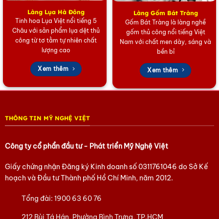
Làng Lụa Hà Đông
Làng Gốm Bát Tràng
Tinh hoa Lụa Việt nổi tiếng 5
Gốm Bát Tràng là làng nghề
Châu với sản phẩm lụa dệt thủ
gốm thủ công nổi tiếng Việt
công từ tơ tằm tự nhiên chất
Nam với chất men dày, sáng và
lượng cao
bền bỉ
Khăn choàng cổ lụa Thêu Sen
Xem thêm
Xem thêm
THÔNG TIN MỸ NGHỆ VIỆT
Công ty cổ phẩn đầu tư - Phát triển Mỹ Nghệ Việt
Giấy chứng nhận Đăng ký Kinh doanh số
0311761046
do Sở Kế
hoạch và Đầu tư Thành phố Hồ Chí Minh, năm 2012.
Tổng đài:
1900 63 60 76
212 Bùi Tá Hán, Phường Bình Trưng, TP.HCM