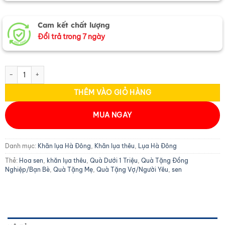
Cam kết chất lượng
Đổi trả trong 7 ngày
Khăn lụa trơn thêu sen nâu cà phê MNV-LNL45180/5 số lượng
THÊM VÀO GIỎ HÀNG
MUA NGAY
Danh mục:
Khăn lụa Hà Đông
,
Khăn lụa thêu
,
Lụa Hà Đông
Thẻ:
Hoa sen
,
khăn lụa thêu
,
Quà Dưới 1 Triệu
,
Quà Tặng Đồng
Nghiệp/Bạn Bè
,
Quà Tặng Mẹ
,
Quà Tặng Vợ/Người Yêu
,
sen