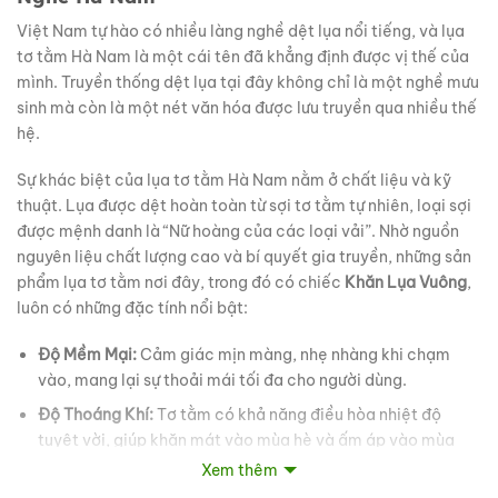
Việt Nam tự hào có nhiều làng nghề dệt lụa nổi tiếng, và lụa
tơ tằm Hà Nam là một cái tên đã khẳng định được vị thế của
mình. Truyền thống dệt lụa tại đây không chỉ là một nghề mưu
sinh mà còn là một nét văn hóa được lưu truyền qua nhiều thế
hệ.
Sự khác biệt của lụa tơ tằm Hà Nam nằm ở chất liệu và kỹ
thuật. Lụa được dệt hoàn toàn từ sợi tơ tằm tự nhiên, loại sợi
được mệnh danh là “Nữ hoàng của các loại vải”. Nhờ nguồn
nguyên liệu chất lượng cao và bí quyết gia truyền, những sản
phẩm lụa tơ tằm nơi đây, trong đó có chiếc
Khăn Lụa Vuông
,
luôn có những đặc tính nổi bật:
Độ Mềm Mại:
Cảm giác mịn màng, nhẹ nhàng khi chạm
vào, mang lại sự thoải mái tối đa cho người dùng.
Độ Thoáng Khí:
Tơ tằm có khả năng điều hòa nhiệt độ
tuyệt vời, giúp khăn mát vào mùa hè và ấm áp vào mùa
đông.
Xem thêm