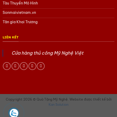
Tàu Thuyền Mô Hình
Sonmaivietnam.vn
Tân gia Khai Trương
LIÊN KẾT
Cửa hàng thủ công Mỹ Nghệ Việt
Khăn lụa vuông tơ tằm trơn màu trắng
Thắt Lưng:
Thay thế thắt lưng da bằng chiếc khăn lụa mềm
mại để tạo nên vẻ ngoài phóng khoáng, thời thượng.
Copyright 2026 © Quà Tặng Mỹ Nghệ. Website được thiết kế bởi
Kan Solution
2. Khăn Quàng Cổ Ấm Áp và Duyên Dáng
Dù là tiết trời se lạnh của mùa thu, đông hay chỉ là trong