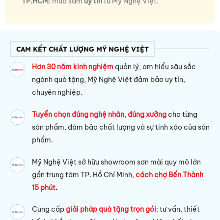
TP.HCM
; mua sắm
uy tín
từ Mỹ Nghệ Việt.
CAM KẾT CHẤT LƯỢNG MỸ NGHỆ VIỆT
Hơn 30 năm kinh nghiệm
quản lý, am hiểu sâu sắc
ngành quà tặng, Mỹ Nghệ Việt đảm bảo uy tín,
chuyên nghiệp.
Tuyển chọn đúng nghệ nhân, đúng xưởng
cho từng
sản phẩm, đảm bảo chất lượng và sự tinh xảo của sản
phẩm.
Mỹ Nghệ Việt sở hữu s
howroom sơn mài quy mô lớn
gần trung tâm TP. Hồ Chí Minh,
cách chợ Bến Thành
15 phút
.
Cung cấp
giải pháp quà tặng trọn gói
: tư vấn, thiết