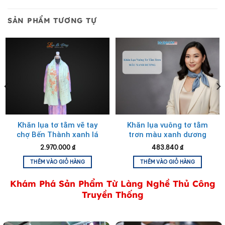
Độ Bền Màu:
Lụa được nhuộm bằng phương pháp truyền
thống giúp màu sắc tươi tắn và bền bỉ theo thời gian.
SẢN PHẨM TƯƠNG TỰ
Khăn lụa tơ tằm vẽ tay
Khăn lụa vuông tơ tằm
chợ Bến Thành xanh lá
trơn màu xanh dương
MNV-PT70180/6
MNV-PT5050/5
2.970.000
₫
483.840
₫
THÊM VÀO GIỎ HÀNG
THÊM VÀO GIỎ HÀNG
Khám Phá Sản Phẩm Từ Làng Nghề Thủ Công
Khăn lụa vuông tơ tằm trơn màu trắng
Truyền Thống