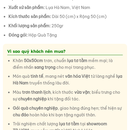
Xuất xứ sản phẩm:
Lụa Hà Nam, Việt Nam
Kích thước sản phẩm:
Dài 50 (cm) x Rộng 50 (cm)
Khối lượng sản phẩm:
250gr
Đóng gói:
Hộp Quà Tặng
Vì sao quý khách nên mua?
Khăn
50x50cm
trơn, chuẩn
lụa tơ tằm
mềm mại; là
điểm nhấn
sang trọng
cho mọi trang phục.
Món quà
tinh tế
, mang nét
văn hóa Việt
từ làng nghề
lụa
Hà Nam
truyền thống lâu đời.
Màu
trơn thanh lịch
, kích thước
vừa vặn
; biểu trưng cho
sự
chuyên nghiệp
khi tặng đối tác.
Gói quà chuyên nghiệp
, giao hàng đúng hẹn; thể hiện sự
chu đáo
hoàn hảo khi bạn tặng người thân.
Trải nghiệm chất lượng
lụa tơ tằm
tại
showroom