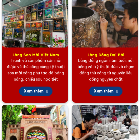
Làng Sơn Mài Việt Nam
Làng Đồng Đại Bái
Tranh và sản phẩm sơn mài
Làng đồng ngàn năm tuổi, nổi
được vẽ thủ công cùng kỹ thuật
tiếng với kỹ thuật đúc và chạm
sơn mài công phu tạo độ bóng
đồng thủ công từ nguyên liệu
sáng, chiều sâu họa tiết
đồng nguyên chất
Khăn lụa vuông tơ tằm trơn màu trắng
Xem thêm
Xem thêm
Quy Trình Sản Xuất Khăn Lụa Vuông Tơ Tằm:
Sự Tỉ Mỉ Tạo Nên Chất Lượng
Để tạo ra một chiếc
Khăn Lụa Vuông
hoàn hảo, người thợ thủ
công phải trải qua một quy trình vô cùng khắt khe và tỉ mỉ, thể
hiện sự tinh hoa của nghệ thuật dệt lụa: