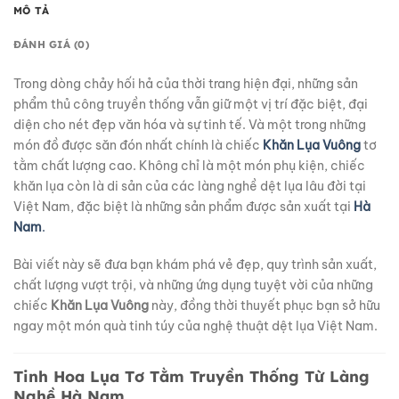
MÔ TẢ
ĐÁNH GIÁ (0)
Trong dòng chảy hối hả của thời trang hiện đại, những sản
phẩm thủ công truyền thống vẫn giữ một vị trí đặc biệt, đại
diện cho nét đẹp văn hóa và sự tinh tế. Và một trong những
món đồ được săn đón nhất chính là chiếc
Khăn Lụa Vuông
tơ
tằm chất lượng cao. Không chỉ là một món phụ kiện, chiếc
khăn lụa còn là di sản của các làng nghề dệt lụa lâu đời tại
Việt Nam, đặc biệt là những sản phẩm được sản xuất tại
Hà
Nam
.
Bài viết này sẽ đưa bạn khám phá vẻ đẹp, quy trình sản xuất,
chất lượng vượt trội, và những ứng dụng tuyệt vời của những
chiếc
Khăn Lụa Vuông
này, đồng thời thuyết phục bạn sở hữu
ngay một món quà tinh túy của nghệ thuật dệt lụa Việt Nam.
Tinh Hoa Lụa Tơ Tằm Truyền Thống Từ Làng
Nghề Hà Nam