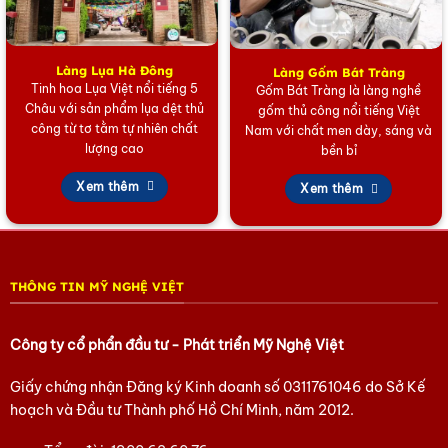
Kén Tơ & Kéo Sợi:
Tơ được lấy từ những kén tằm đạt chuẩn,
sau đó được kéo thành sợi mảnh, đều, và dai.
Dệt Lụa:
Sợi tơ được đưa vào khung dệt thủ công hoặc bán
Làng Lụa Hà Đông
Làng Gốm Bát Tràng
Tinh hoa Lụa Việt nổi tiếng 5
Gốm Bát Tràng là làng nghề
thủ công. Kỹ thuật dệt trơn đòi hỏi sự khéo léo để đảm bảo
Châu với sản phẩm lụa dệt thủ
gốm thủ công nổi tiếng Việt
mặt vải lụa phẳng, không tì vết, thể hiện vẻ đẹp thuần
công từ tơ tằm tự nhiên chất
Nam với chất men dày, sáng và
khiết của tơ tằm.
lượng cao
bền bỉ
Nhuộm Màu:
Quá trình nhuộm màu thủ công với công thức
Xem thêm
Xem thêm
độc quyền tạo nên những gam màu trầm ấm, sang trọng,
hoặc những tông màu tươi sáng, hợp thời trang.
Hoàn Thiện Khăn Lụa Vuông:
Sau khi dệt và nhuộm, chiếc
khăn được cắt vuông vắn và công đoạn quan trọng nhất là
THÔNG TIN MỸ NGHỆ VIỆT
cuốn biên (may viền) bằng tay. Từng đường kim, mũi chỉ
đều phải thật đều đặn, tinh tế để giữ trọn sự mềm mại và
sang trọng cho sản phẩm.
Công ty cổ phẩn đầu tư - Phát triển Mỹ Nghệ Việt
Chính sự tỉ mỉ trong từng công đoạn này đã tạo nên chất
Giấy chứng nhận Đăng ký Kinh doanh số
0311761046
do Sở Kế
lượng cao, khác biệt cho chiếc khăn, làm hài lòng cả những
hoạch và Đầu tư Thành phố Hồ Chí Minh, năm 2012.
khách hàng khó tính nhất.