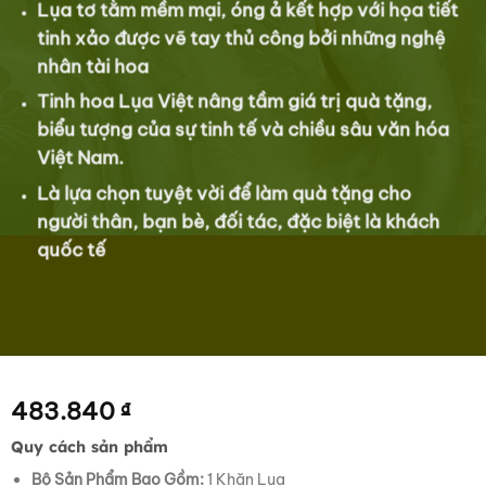
Lụa tơ tằm mềm mại, óng ả kết hợp với họa tiết
tinh xảo được vẽ tay thủ công bởi những nghệ
nhân tài hoa
Tinh hoa Lụa Việt nâng tầm giá trị quà tặng,
biểu tượng của sự tinh tế và chiều sâu văn hóa
Việt Nam.
Là lựa chọn tuyệt vời để làm quà tặng cho
người thân, bạn bè, đối tác, đặc biệt là khách
quốc tế
483.840
₫
Quy cách sản phẩm
Bộ Sản Phẩm Bao Gồm:
1 Khăn Lụa