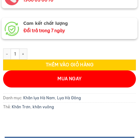
Cam kết chất lượng
Đổi trả trong 7 ngày
Khăn lụa vuông tơ tằm trơn màu trắng MNV-PT5050/11 số lượng
THÊM VÀO GIỎ HÀNG
MUA NGAY
Danh mục:
Khăn lụa Hà Nam
,
Lụa Hà Đông
Thẻ:
Khăn Trơn
,
khăn vuông