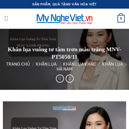
Bỏ
SẢN PHẨM, QUÀ TẶNG VĂN HÓA VIỆT
qua
nội
0
dung
Khăn lụa vuông tơ tằm trơn màu trắng MNV-
PT5050/11
TRANG CHỦ
/
KHĂN LỤA
/
KHĂN LỤA KHÁC
/
KHĂN LỤA
HÀ NAM