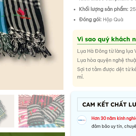
Khối lượng sản phẩm:
25
Đóng gói:
Hộp Quà
Vì sao quý khách 
Lụa Hà Đông từ làng lụa
Lụa hòa quyện nghệ thuật 
Sợi tơ tằm được dệt từ ké
mỉ.
CAM KẾT CHẤT L
Hơn 30 năm kinh ngh
đảm bảo uy tín, chuy