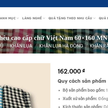
ANH MỤC
LÀNG NGHỀ
QUÀ TẶNG THEO NHU CẦU
QUÀ 
thêu cao cấp chữ Việt Nam 60×160 
HỦ
/
KHĂN LỤA
/
KHĂN LỤA HÀ ĐÔNG
/
KHĂN R
162.000
₫
Quy cách sản phẩm
Bộ sản phẩm bao gồm:
1
Xuất xứ sản phẩm:
Đồng 
Kích thước sản phẩm:
Dà