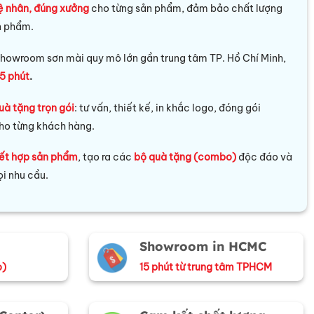
ệ nhân, đúng xưởng
cho từng sản phẩm, đảm bảo chất lượng
n phẩm.
howroom sơn mài quy mô lớn gần trung tâm TP. Hồ Chí Minh,
5 phút
.
uà tặng trọn gói
: tư vấn, thiết kế, in khắc logo, đóng gói
ho từng khách hàng.
ết hợp sản phẩm
, tạo ra các
bộ quà tặng (combo)
độc đáo và
i nhu cầu.
Showroom in HCMC
o)
15 phút từ trung tâm TPHCM