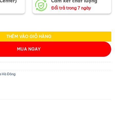
 Center)
Cam kết chất lượng
Đổi trả trong 7 ngày
iệt Nam 60x160 MNV-KRVN01 số lượng
THÊM VÀO GIỎ HÀNG
MUA NGAY
a Hà Đông