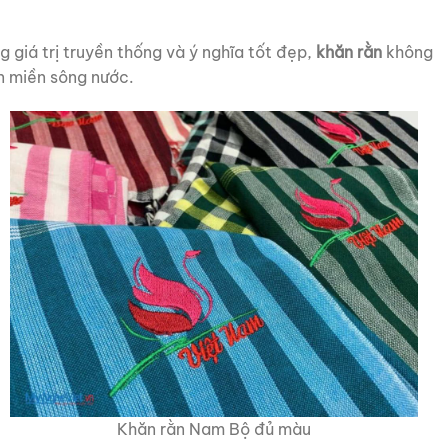
 giá trị truyền thống và ý nghĩa tốt đẹp,
khăn rằn
không
n miền sông nước.
Khăn rằn Nam Bộ đủ màu