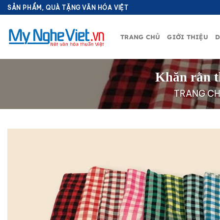
Bỏ
SẢN PHẨM, QUÀ TẶNG VĂN HÓA VIỆT
qua
nội
TRANG CHỦ
GIỚI THIỆU
D
dung
Khăn rằn 
TRANG C