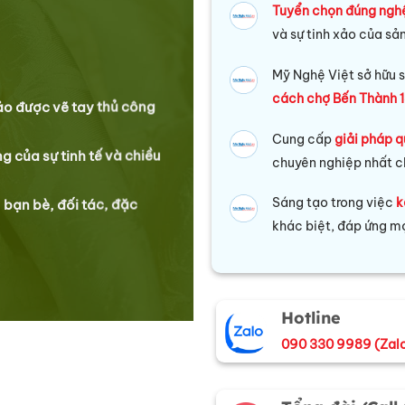
Tuyển chọn đúng ngh
và sự tinh xảo của sả
Mỹ Nghệ Việt sở hữu s
cách chợ Bến Thành 1
xảo được vẽ tay thủ công
Cung cấp
giải pháp q
g của sự tinh tế và chiều
chuyên nghiệp nhất c
Sáng tạo trong việc
k
 bạn bè, đối tác, đặc
khác biệt, đáp ứng mọ
Hotline
090 330 9989 (Zal