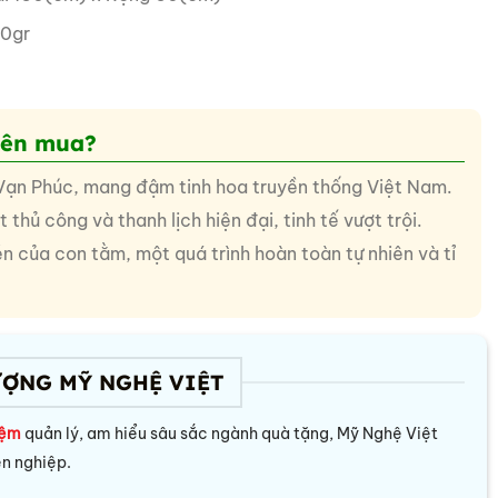
0gr
nên mua?
 Vạn Phúc, mang đậm tinh hoa truyền thống Việt Nam.
thủ công và thanh lịch hiện đại, tinh tế vượt trội.
n của con tằm, một quá trình hoàn toàn tự nhiên và tỉ
ƯỢNG MỸ NGHỆ VIỆT
iệm
quản lý, am hiểu sâu sắc ngành quà tặng, Mỹ Nghệ Việt
ên nghiệp.