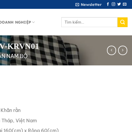
Newsletter
Tìm
DOANH NGHIỆP
kiếm:
MNV-KRVN01
ẰN NAM BỘ
 Khăn rằn
Tháp, Việt Nam
i 160(cm) x Rộng 60(cm)