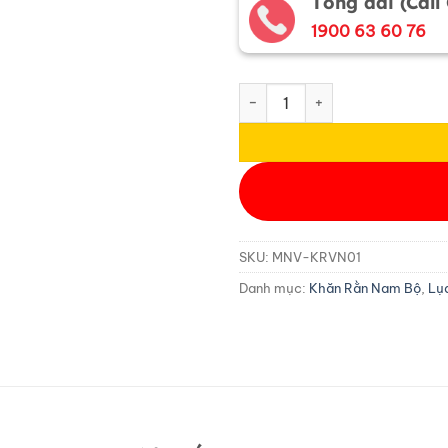
Tổng đài (Call
1900 63 60 76
Khăn rằn thêu cao cấp chữ V
SKU:
MNV-KRVN01
Danh mục:
Khăn Rằn Nam Bộ
,
Lụ