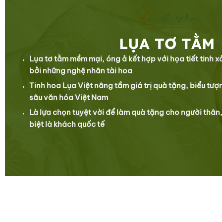
LỤA TƠ TẰM
Lụa tơ tằm mềm mại, óng ả kết hợp với họa tiết tinh 
bởi những nghệ nhân tài hoa
Tinh hoa Lụa Việt nâng tầm giá trị quà tặng, biểu tượn
sâu văn hóa Việt Nam
Là lựa chọn tuyệt vời để làm quà tặng cho người thân,
biệt là khách quốc tế