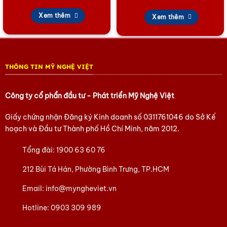
Tham khảo các sản phẩm Làng Đồng Đại Bái
tại đây
Xem thêm
Xem thêm
Tham khảo các sản phẩm quà Doanh Nghiệp khác
tại đây
Tham khảo các sản phẩm quà tặng văn hóa Việt
tại đây
THÔNG TIN MỸ NGHỆ VIỆT
Tham khảo các sản phẩm khác
tại đây
Hoặc trang Facebook của chúng tôi
tại đây.
Công ty cổ phẩn đầu tư - Phát triển Mỹ Nghệ Việt
Giấy chứng nhận Đăng ký Kinh doanh số
0311761046
do Sở Kế
hoạch và Đầu tư Thành phố Hồ Chí Minh, năm 2012.
Tổng đài:
1900 63 60 76
212 Bùi Tá Hán, Phường Bình Trưng, TP.HCM
Email:
info@myngheviet.vn
Hotline:
0903 309 989