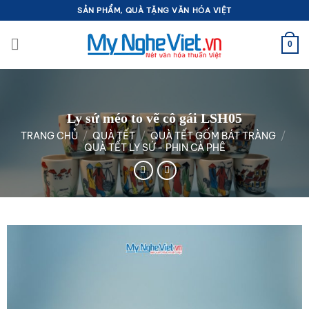
Bỏ
SẢN PHẨM, QUÀ TẶNG VĂN HÓA VIỆT
qua
nội
0
dung
Ly sứ méo to vẽ cô gái LSH05
TRANG CHỦ
/
QUÀ TẾT
/
QUÀ TẾT GỐM BÁT TRÀNG
/
QUÀ TẾT LY SỨ - PHIN CÀ PHÊ