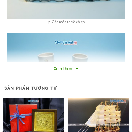
Ly -Cốc méo to vẽ cô gái
Xem thêm
SẢN PHẨM TƯƠNG TỰ
Ly -Cốc méo to vẽ cô gái