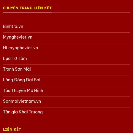
CHUYÊN TRANG LIÊN KẾT
Binhtra.vn
Myngheviet.vn
Hi.myngheviet.vn
Lụa Tơ Tằm
Tranh Sơn Mài
Làng Đồng Đại Bái
Tàu Thuyền Mô Hình
Sonmaivietnam.vn
Tân gia Khai Trương
LIÊN KẾT