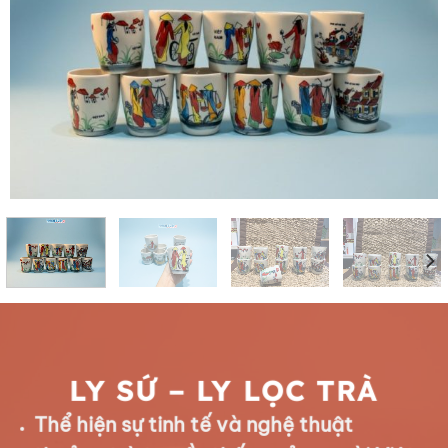
LY SỨ – LY LỌC TRÀ
Thể hiện sự tinh tế và nghệ thuật