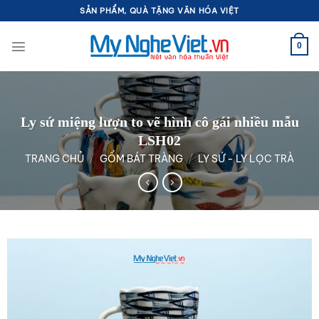
Bỏ
SẢN PHẨM, QUÀ TẶNG VĂN HÓA VIỆT
qua
nội
0
dung
Ly sứ miệng lượn to vẽ hình cô gái nhiều mẫu
LSH02
TRANG CHỦ
/
GỐM BÁT TRÀNG
/
LY SỨ - LY LỌC TRÀ