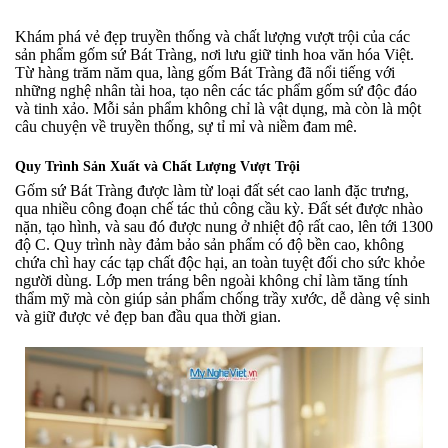
Khám phá vẻ đẹp truyền thống và chất lượng vượt trội của các
sản phẩm gốm sứ Bát Tràng, nơi lưu giữ tinh hoa văn hóa Việt.
Từ hàng trăm năm qua, làng gốm Bát Tràng đã nổi tiếng với
những nghệ nhân tài hoa, tạo nên các tác phẩm gốm sứ độc đáo
và tinh xảo. Mỗi sản phẩm không chỉ là vật dụng, mà còn là một
câu chuyện về truyền thống, sự tỉ mỉ và niềm đam mê.
Quy Trình Sản Xuất và Chất Lượng Vượt Trội
Gốm sứ Bát Tràng được làm từ loại đất sét cao lanh đặc trưng,
qua nhiều công đoạn chế tác thủ công cầu kỳ. Đất sét được nhào
nặn, tạo hình, và sau đó được nung ở nhiệt độ rất cao, lên tới 1300
độ C. Quy trình này đảm bảo sản phẩm có độ bền cao, không
chứa chì hay các tạp chất độc hại, an toàn tuyệt đối cho sức khỏe
người dùng. Lớp men tráng bên ngoài không chỉ làm tăng tính
thẩm mỹ mà còn giúp sản phẩm chống trầy xước, dễ dàng vệ sinh
và giữ được vẻ đẹp ban đầu qua thời gian.