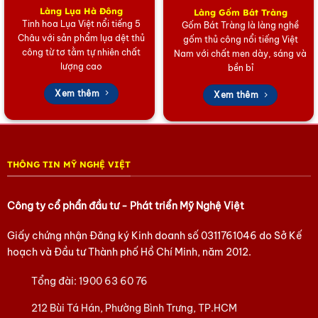
Làng Lụa Hà Đông
Làng Gốm Bát Tràng
Tinh hoa Lụa Việt nổi tiếng 5
Tham khảo các sản phẩm của Mỹ Nghệ Việt
tại đây
Gốm Bát Tràng là làng nghề
Châu với sản phẩm lụa dệt thủ
gốm thủ công nổi tiếng Việt
Tham khảo các sản phẩm Quà tặng lụa Hà Đông
tại đây
công từ tơ tằm tự nhiên chất
Nam với chất men dày, sáng và
lượng cao
bền bỉ
Tham khảo các sản phẩm Sơn Mài khác
tại đây
Xem thêm
Xem thêm
Tham khảo các sản phẩm Bình trà
tại đây
Tham khảo các sản phẩm của Mỹ Nghệ Việt
tại đây
Tham khảo các sản phẩm Tàu thuyền Mô hình
tại đây
THÔNG TIN MỸ NGHỆ VIỆT
Tham khảo các sản phẩm Làng Đồng Đại Bái
tại đây
Tham khảo các sản phẩm quà Doanh Nghiệp khác
tại đây
Công ty cổ phẩn đầu tư - Phát triển Mỹ Nghệ Việt
Tham khảo các sản phẩm quà tặng văn hóa Việt
tại đây
Giấy chứng nhận Đăng ký Kinh doanh số
0311761046
do Sở Kế
hoạch và Đầu tư Thành phố Hồ Chí Minh, năm 2012.
Tham khảo các sản phẩm khác
tại đây
Hoặc trang Facebook của chúng tôi
tại đây.
Tổng đài:
1900 63 60 76
212 Bùi Tá Hán, Phường Bình Trưng, TP.HCM