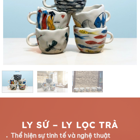
LY SỨ – LY LỌC TRÀ
Thể hiện sự tinh tế và nghệ thuật