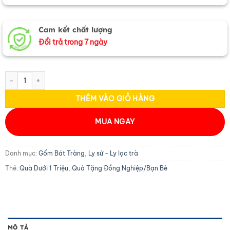
Cam kết chất lượng
Đổi trả trong 7 ngày
Ly sứ miệng lượn to vẽ hình cô gái nhiều mẫu LSH02 số lượng
THÊM VÀO GIỎ HÀNG
MUA NGAY
Danh mục:
Gốm Bát Tràng
,
Ly sứ - Ly lọc trà
Thẻ:
Quà Dưới 1 Triệu
,
Quà Tặng Đồng Nghiệp/Bạn Bè
MÔ TẢ