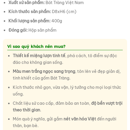
Xuất xứ sản phẩm:
Bát Tràng Việt Nam
Kích thước sản phẩm:
D8xH6 (cm)
Khối lượng sản phẩm:
400g
Đóng gói:
Hộp sản phẩm
Vì sao quý khách nên mua?
Thiết kế miệng lượn tinh tế
, phá cách, tô điểm sự độc
đáo cho không gian sống.
Màu men trắng ngọc sang trọng
, tôn lên vẻ đẹp giản dị,
tinh khiết của gốm Bát Tràng.
Kích thước nhỏ gọn, vừa vặn, lý tưởng cho mọi loại thức
uống.
Chất liệu sứ cao cấp, đảm bảo an toàn,
độ bền vượt trội
theo thời gian
.
Món quà ý nghĩa, gửi gắm
nét văn hóa Việt
đến người
thân, bạn bè.