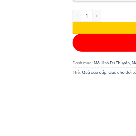
Mô hình du thuyền Atlantic gỗ
Danh mục:
Mô Hình Du Thuyền
,
Mô
Thẻ:
Quà cao cấp
,
Quà cho đối t