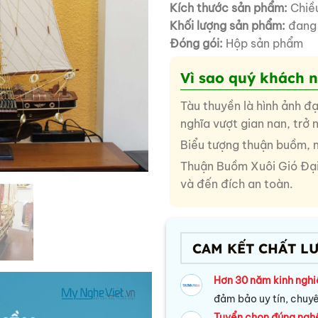
Kích thước sản phẩm:
Chiề
Khối lượng sản phẩm:
đang 
Đóng gói:
Hộp sản phẩm
Vì sao quý khách 
Tàu thuyền là hình ảnh đ
nghĩa vượt gian nan, trở
Biểu tượng thuận buồm, 
Thuận Buồm Xuôi Gió Đại 
và đến đích an toàn.
CAM KẾT CHẤT L
Hơn 30 năm kinh ngh
đảm bảo uy tín, chuy
Tuyển chọn đúng ngh