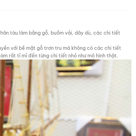
hân tàu làm bằng gỗ, buồm vải, dây dù, các chi tiết
uyền với bề mặt gỗ trơn tru mà không có các chi tiết
àm rất tỉ mỉ đến từng chi tiết nhỏ như mô hình thật.