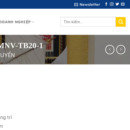
Newsletter
Tìm
DOANH NGHIỆP
kiếm:
5 MNV-TB20-1
HUYỀN
ng trí
am