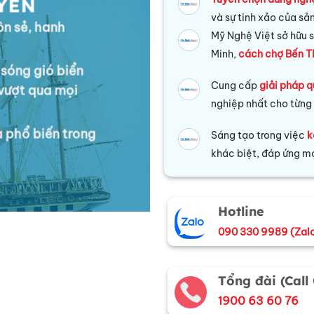
YỀN
và sự tinh xảo của sả
ôn sẻ, hanh
Mỹ Nghệ Việt sở hữu s
Minh,
cách chợ Bến T
 sóng gió biển
Cung cấp
giải pháp q
 vượt qua mọi
nghiệp nhất cho từng
 phổ biến trong
Sáng tạo trong việc
k
khác biệt, đáp ứng mọ
Hotline
090 330 9989 (Zal
Tổng đài (Call
1900 63 60 76