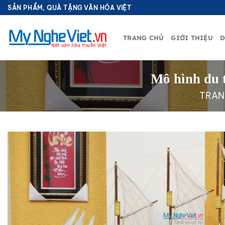
Bỏ
SẢN PHẨM, QUÀ TẶNG VĂN HÓA VIỆT
qua
nội
TRANG CHỦ
GIỚI THIỆU
D
dung
Mô hình du 
TRAN