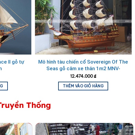
 thể thấy được từng chi tiết được làm không hề sơ sài
ce II gỗ tự
Mô hình tàu chiến cổ Sovereign Of The
à đánh bóng kĩ lưỡng.
m
Seas gỗ căm xe thân 1m2 MNV-
TB14/1m2
12.474.000
₫
NG
THÊM VÀO GIỎ HÀNG
Truyền Thống