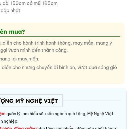
u dài 150cm cả mũi 195cm
cập nhật
nên mua?
ại diện cho hành trình hanh thông, may mắn, mang ý
 ngại vươn mình đến thành công.
mang lại may mắn.
diện cho những chuyến đi bình an, vượt qua sóng gió
ƯỢNG MỸ NGHỆ VIỆT
iệm
quản lý, am hiểu sâu sắc ngành quà tặng, Mỹ Nghệ Việt
ên nghiệp.
ệ nhân, đúng xưởng
cho từng sản phẩm, đảm bảo chất lượng