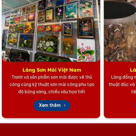
Làng Sơn Mài Việt Nam
Là
Tranh và sản phẩm sơn mài được vẽ thủ
Làng đồng n
công cùng kỹ thuật sơn mài công phu tạo
thuật đúc và
độ bóng sáng, chiều sâu họa tiết
li
Xem thêm