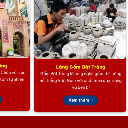
ông
Làng Gốm Bát Tràng
5 Châu với sản
Gốm Bát Tràng là làng nghề gốm thủ công
 tằm tự nhiên
nổi tiếng Việt Nam với chất men dày, sáng
và bền bỉ
Xem thêm