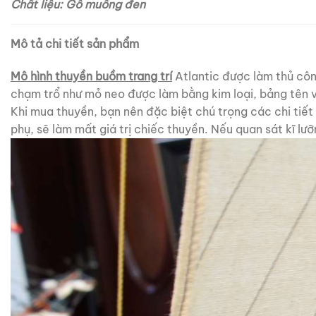
Chất liệu: Gỗ muồng đen
Mô tả chi tiết sản phẩm
Mô hình thuyền buồm trang trí
Atlantic được làm thủ công
chạm trổ như mỏ neo được làm bằng kim loại, bảng tên 
Khi mua thuyền, bạn nên đặc biệt chú trọng các chi tiết
phụ, sẽ làm mất giá trị chiếc thuyền. Nếu quan sát kĩ lư