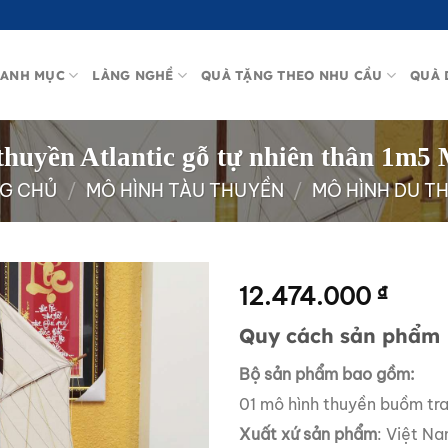
ANH MỤC
LÀNG NGHỀ
QUÀ TẶNG THEO NHU CẦU
QUÀ 
thuyền Atlantic gỗ tự nhiên thân 1m
G CHỦ
/
MÔ HÌNH TÀU THUYỀN
/
MÔ HÌNH DU T
12.474.000
₫
Quy cách sản phẩm
Bộ sản phẩm bao gồm:
01 mô hình thuyền buồm tra
Xuất xứ sản phẩm
: Việt N