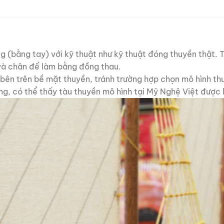
 (bằng tay) với kỹ thuật như kỹ thuật đóng thuyền thật. T
và chân đế làm bằng đồng thau.
 bên trên bề mặt thuyền, tránh trường hợp chọn mô hình th
ỡng, có thể thấy tàu thuyền mô hình tại Mỹ Nghệ Việt được l