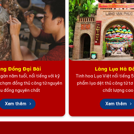
ng Đồng Đại Bái
Làng Lụa Hà Đ
gàn năm tuổi, nổi tiếng với kỹ
Tinh hoa Lụa Việt nổi tiếng 
 chạm đồng thủ công từ nguyên
phẩm lụa dệt thủ công từ tơ
ệu đồng nguyên chất
chất lượng cao
Xem thêm
Xem thêm