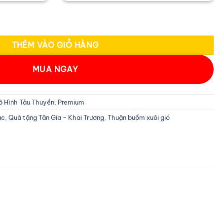
 tự nhiên thân 1m5 MNV-TB20-1 số lượng
THÊM VÀO GIỎ HÀNG
MUA NGAY
 Hình Tàu Thuyền
,
Premium
ác
,
Quà tặng Tân Gia - Khai Trương
,
Thuận buồm xuôi gió