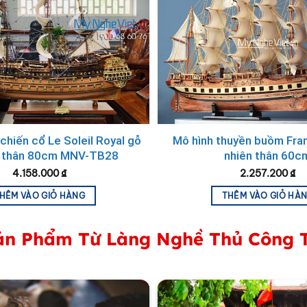
tic có đầy đủ các bộ phận trên tàu. Quan sát hình ảnh, có
chiến cổ Le Soleil Royal gỗ
Mô hình thuyền buồm Fran
ừ đồng, những chiếc hộp, rương cũng được cắt mài tỉ mỉ v
 thân 80cm MNV-TB28
nhiên thân 60c
4.158.000
₫
2.257.200
₫
HÊM VÀO GIỎ HÀNG
THÊM VÀO GIỎ HÀ
n Phẩm Từ Làng Nghề Thủ Công 