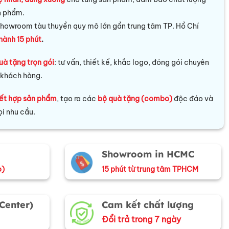
n phẩm.
howroom tàu thuyền quy mô lớn gần trung tâm TP. Hồ Chí
hành 15 phút
.
uà tặng trọn gói
: tư vấn, thiết kế, khắc logo, đóng gói chuyên
 khách hàng.
ết hợp sản phẩm
, tạo ra các
bộ quà tặng (combo)
độc đáo và
i nhu cầu.
Showroom in HCMC
o)
15 phút từ trung tâm TPHCM
 Center)
Cam kết chất lượng
Đổi trả trong 7 ngày