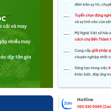
đảm bảo uy tín, chuy
Tuyển chọn đúng ngh
ỘC
và sự tinh xảo của sả
ủa cải và may
Mỹ Nghệ Việt sở hữu s
cách chợ Bến Thành 1
 gặp nhiều may
Cung cấp
giải pháp q
ác dịp tân gia
chuyên nghiệp nhất c
Sáng tạo trong việc
k
khác biệt, đáp ứng mọ
Hotline
090 330 9989 (Zal