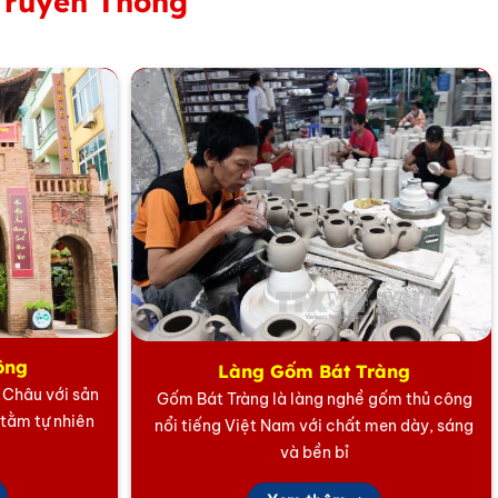
Truyền Thống
gôi nhà mới. Bình tài lộc Gốm Bát Tràng, với thiết kế
g không gian sống mới không chỉ tạo điểm nhấn trang trí
ông
Làng Gốm Bát Tràng
5 Châu với sản
Gốm Bát Tràng là làng nghề gốm thủ công
 tằm tự nhiên
nổi tiếng Việt Nam với chất men dày, sáng
và bền bỉ