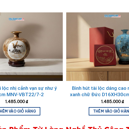
Quà tân gia bình thu tài vẽ tam cảnh nền đỏ
i lộc nhị cảnh vạn sự như ý
Bình hút tài lộc dáng cao
cm MNV-VBT22/7-2
xanh chữ Đức D16XH30c
3
1.485.000
₫
1.485.000
₫
hong Thủy Sâu Sắc
HÊM VÀO GIỎ HÀNG
THÊM VÀO GIỎ HÀ
 phú quý, mang lại sự thịnh vượng và bình an cho chủ nhà. H
ý do bình tài lộc trở thành lựa chọn hàng đầu để làm quà tặ