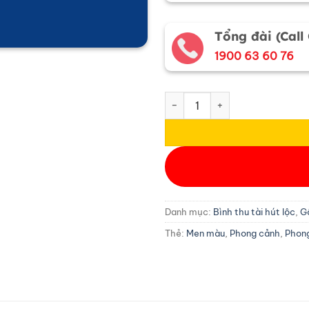
Tổng đài (Call
1900 63 60 76
Bình Hút Tài Lộc Vẽ Tam Cảnh
Danh mục:
Bình thu tài hút lộc
,
G
Thẻ:
Men màu
,
Phong cảnh
,
Phon