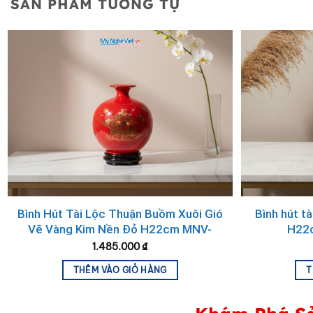
SẢN PHẨM TƯƠNG TỰ
Bình Hút Tài Lộc Thuận Buồm Xuôi Gió
Bình hút tà
Vẽ Vàng Kim Nền Đỏ H22cm MNV-
H22
HBT22/7.3
1.485.000
₫
2. Ý Nghĩa Bình Hút Tài Lộc – P
THÊM VÀO GIỎ HÀNG
T
Bình hút tài trong phong thủy có ý nghĩa thu hút tài lộc,
Giúp “thu tài” vào nhà và “giữ của” cho gia chủ. Đây là l