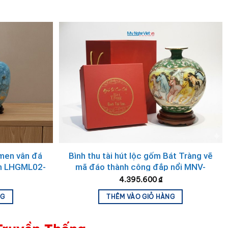
 men vân đá
Bình thu tài hút lộc gốm Bát Tràng vẽ
m LHGML02-
mã đáo thành công đắp nổi MNV-
VBT25 – Quà tặng cao cấp
4.395.600
₫
NG
THÊM VÀO GIỎ HÀNG
ình dáng của bình thường là miệng rộng và thân phình to.
ng trong dịp tân gia, khai trương. Tặng bình tài lộc không