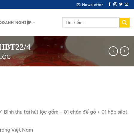
Newsletter
Tìm
DOANH NGHIỆP
kiếm:
-HBT22/4
 LỘC
Bình thu tài hút lộc gốm + 01 chân đế gỗ + 01 hộp silot
Tràng Việt Nam