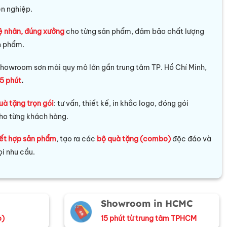
ên nghiệp.
ệ nhân, đúng xưởng
cho từng sản phẩm, đảm bảo chất lượng
n phẩm.
howroom sơn mài quy mô lớn gần trung tâm TP. Hồ Chí Minh,
5 phút
.
uà tặng trọn gói
: tư vấn, thiết kế, in khắc logo, đóng gói
ho từng khách hàng.
ết hợp sản phẩm
, tạo ra các
bộ quà tặng (combo)
độc đáo và
i nhu cầu.
Showroom in HCMC
o)
15 phút từ trung tâm TPHCM