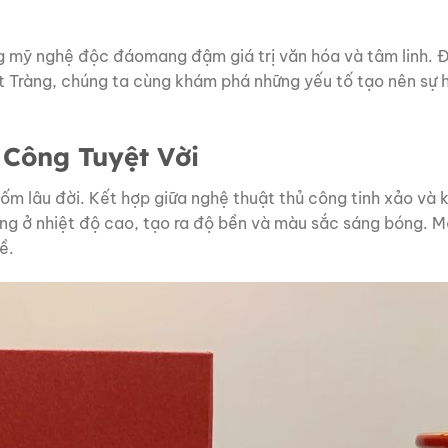
g mỹ nghệ độc đáomang đậm giá trị văn hóa và tâm linh. Đư
át Tràng, chúng ta cùng khám phá những yếu tố tạo nên sự h
 Công Tuyệt Vời
m lâu đời. Kết hợp giữa nghệ thuật thủ công tinh xảo và kỹ
g ở nhiệt độ cao, tạo ra độ bền và màu sắc sáng bóng. Mỗi 
ề.