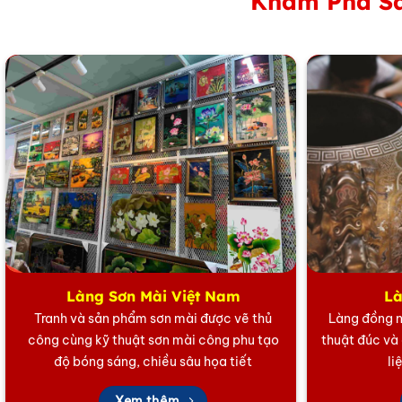
Khám Phá Sả
chỉ thể hiện lòng thành. Mà còn là lời chúc may mắn và t
3. Bình Hút Tài Lộc – Quà Tặng T
Trong dịp tân gia, gia chủ thường mong muốn nhận được 
tinh tế và mang đậm giá trị văn hóa phong thủy, là món q
mà còn mang lại sự an yên, tài vận dồi dào.
4. Quà Tặng Khai Trương Mang L
Làng Sơn Mài Việt Nam
Là
Tranh và sản phẩm sơn mài được vẽ thủ
Làng đồng n
công cùng kỹ thuật sơn mài công phu tạo
thuật đúc và
độ bóng sáng, chiều sâu họa tiết
li
Xem thêm