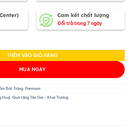
 Center)
Cam kết chất lượng
Đổi trả trong 7 ngày
 Hà Nội MNV-HBT22/4 số lượng
THÊM VÀO GIỎ HÀNG
MUA NGAY
ốm Bát Tràng
,
Premium
g thuỷ
,
Quà tặng Tân Gia - Khai Trương