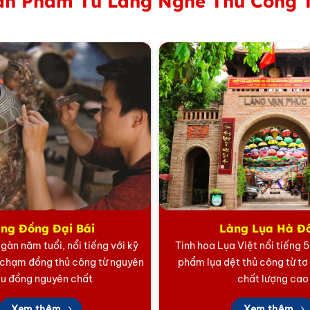
n Phẩm Từ Làng Nghề Thủ Công 
hịnh vượng.
ân Gia Ý Nghĩa
những lời chúc tốt đẹp và vật phẩm mang lại may mắn cho n
uà tặng lý tưởng. Sự xuất hiện của chiếc bình tài lộc tron
ại Thịnh Vượng
ng Đồng Đại Bái
Làng Lụa Hà Đ
gàn năm tuổi, nổi tiếng với kỹ
Tinh hoa Lụa Việt nổi tiếng 
 chạm đồng thủ công từ nguyên
phẩm lụa dệt thủ công từ tơ
ệu đồng nguyên chất
chất lượng cao
Xem thêm
Xem thêm