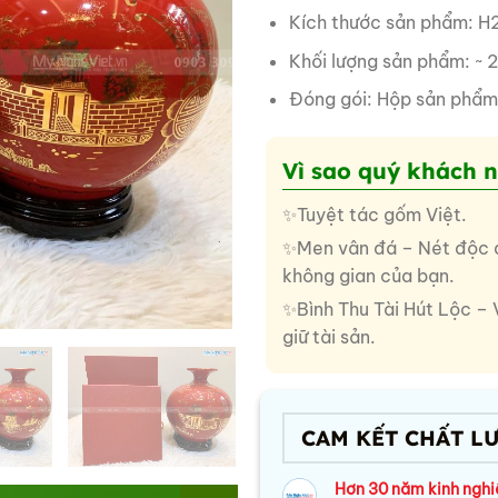
Kích thước sản phẩm: H
Khối lượng sản phẩm: ~ 
Đóng gói: Hộp sản phẩm
Vì sao quý khách 
✨Tuyệt tác gốm Việt.
✨Men vân đá – Nét độc đ
không gian của bạn.
✨Bình Thu Tài Hút Lộc – 
giữ tài sản.
CAM KẾT CHẤT L
Hơn 30 năm kinh ngh