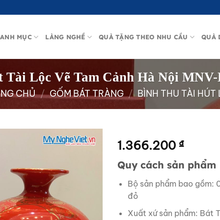
ANH MỤC
LÀNG NGHỀ
QUÀ TẶNG THEO NHU CẦU
QUÀ 
t Tài Lộc Vẽ Tam Cảnh Hà Nội MNV
ANG CHỦ
/
GỐM BÁT TRÀNG
/
BÌNH THU TÀI HÚT
1.366.200
₫
Quy cách sản phẩm
Bộ sản phẩm bao gồm: 01 
đỏ
Xuất xứ sản phẩm: Bát 