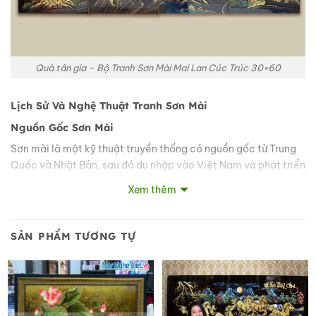
Quà tân gia – Bộ Tranh Sơn Mài Mai Lan Cúc Trúc 30×60
Lịch Sử Và Nghệ Thuật Tranh Sơn Mài
Nguồn Gốc Sơn Mài
Sơn mài là một kỹ thuật truyền thống có nguồn gốc từ Trung
Quốc và Nhật Bản, sau đó du nhập vào Việt Nam và phát triển
thành một nghệ thuật độc đáo. Sơn mài Việt Nam được biết
Xem thêm
đến với sự kết hợp hoàn hảo giữa kỹ thuật truyền thống và
sáng tạo hiện đại, tạo nên những tác phẩm vừa mang tính cổ
điển, vừa độc đáo và mới lạ. Qua hàng trăm năm bảo tồn và
SẢN PHẨM TƯƠNG TỰ
phát triển, ngày nay nghệ thuật sơn mài vẫn luôn là một nét
văn hóa độc đáo của người Việt.
Quy Trình Sản Xuất Tranh Sơn Mài
Quy trình làm tranh sơn mài rất công phu và đòi hỏi sự tỉ mỉ từ