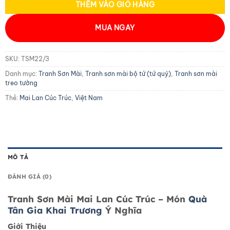
THÊM VÀO GIỎ HÀNG
MUA NGAY
SKU:
TSM22/3
Danh mục:
Tranh Sơn Mài
,
Tranh sơn mài bộ tứ (tứ quý)
,
Tranh sơn mài
treo tường
Thẻ:
Mai Lan Cúc Trúc
,
Việt Nam
MÔ TẢ
ĐÁNH GIÁ (0)
Tranh Sơn Mài Mai Lan Cúc Trúc – Món
Quà
Tân Gia Khai Trương
Ý Nghĩa
Giới Thiệu