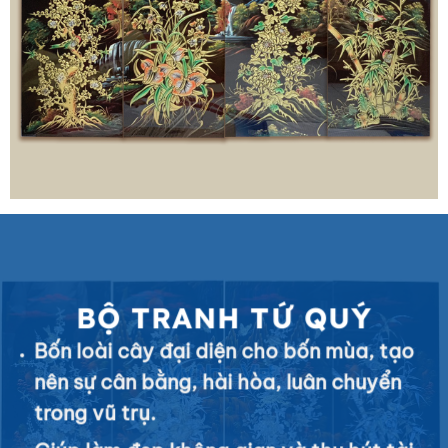
BỘ TRANH TỨ QUÝ
Bốn loài cây đại diện cho bốn mùa, tạo
nên sự cân bằng, hài hòa, luân chuyển
trong vũ trụ.