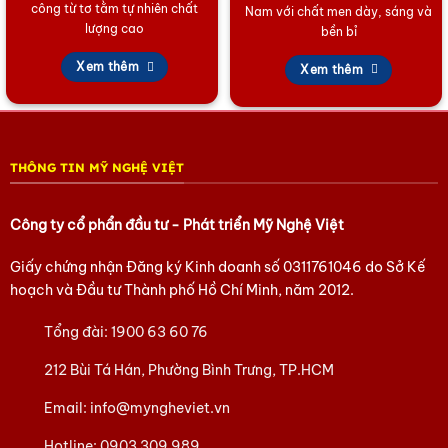
công từ tơ tằm tự nhiên chất
Nam với chất men dày, sáng và
Trúc (Cây Trúc)
lượng cao
bền bỉ
Cây Trúc tượng trưng cho sự cứng cỏi, ngay thẳng và thanh
khiết. Trúc là biểu tượng của người quân tử, luôn giữ vững
Xem thêm
Xem thêm
phẩm chất và lòng trung thành, không bị khuất phục trước
khó khăn.
THÔNG TIN MỸ NGHỆ VIỆT
Công ty cổ phẩn đầu tư - Phát triển Mỹ Nghệ Việt
Giấy chứng nhận Đăng ký Kinh doanh số
0311761046
do Sở Kế
hoạch và Đầu tư Thành phố Hồ Chí Minh, năm 2012.
Tổng đài:
1900 63 60 76
212 Bùi Tá Hán, Phường Bình Trưng, TP.HCM
Email:
info@myngheviet.vn
Hotline:
0903 309 989