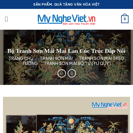
Bỏ
SẢN PHẨM, QUÀ TẶNG VĂN HÓA VIỆT
qua
nội
0
dung
Bộ Tranh Sơn Mài Mai Lan Cúc Trúc Đắp Nổi
TRANG CHỦ
/
TRANH SƠN MÀI
/
TRANH SƠN MÀI TREO
TƯỜNG
/
TRANH SƠN MÀI BỘ TỨ (TỨ QUÝ)