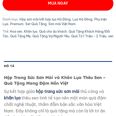
MUA NGAY
Danh mục:
Hộp sơn mài kết hợp lụa Hà Đông
,
Lụa Hà Đông
,
Phụ kiện
Lụa
,
Premium
,
Set Quà Tặng
,
Sơn mài Việt Nam
Thẻ:
Hoa sen
,
Khăn lụa
,
Quà cho du khách
,
Quà Tặng Khách Hàng/Đối
Tác
,
Quà Tặng Mẹ
,
Quà Tặng Vợ/Người Yêu
,
Quà Từ 1 Triệu - 2 Triệu
,
sen
MÔ TẢ
Hộp Trang Sức Sơn Mài và Khăn Lụa Thêu Sen –
Quà Tặng Mang Đậm Hồn Việt
Sự kết hợp giữa
hộp trang sức sơn mài
thủ công và
khăn lụa
thêu sen tinh tế tạo nên một món quà đậm
chất nghệ thuật, thấm đẫm bản sắc văn hóa Việt
Nam. Đây không chỉ là quà tặng mà còn là lời tri ân