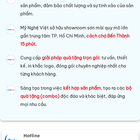
sản phẩm, đảm bảo chất lượng và sự tinh xảo của sản
phẩm.
Mỹ Nghệ Việt sở hữu s
howroom sơn mài quy mô lớn
gần trung tâm TP. Hồ Chí Minh,
cách chợ Bến Thành
15 phút
.
Cung cấp
giải pháp quà tặng trọn gói
: tư vấn, thiết
kế, in khắc logo, đóng gói chuyên nghiệp nhất cho
từng khách hàng.
Sáng tạo trong việc
kết hợp sản phẩm
, tạo ra các
bộ
quà tặng (combo)
độc đáo và khác biệt, đáp ứng
mọi nhu cầu.
Hotline