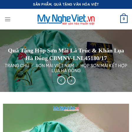
Bỏ
SẢN PHẨM, QUÀ TẶNG VĂN HÓA VIỆT
qua
nội
0
dung
Quà Tặng Hộp Sơn Mài Lá Trúc & Khăn Lụa
Hà Đông CBMNV-LNL45180/17
TRANG CHỦ
/
SƠN MÀI VIỆT NAM
/
HỘP SƠN MÀI KẾT HỢP
LỤA HÀ ĐÔNG