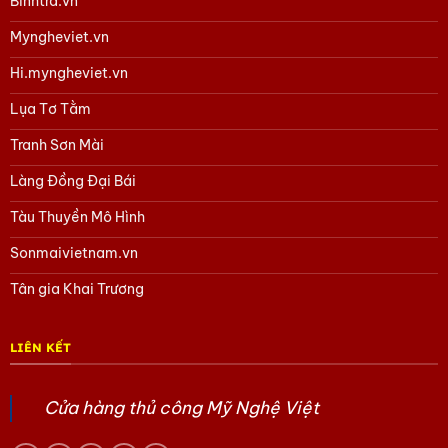
Binhtra.vn
Tham khảo các sản phẩm gốm Bát Tràng
tại đây
Myngheviet.vn
Tham khảo các sản phẩm của Mỹ Nghệ Việt
tại đây
Hi.myngheviet.vn
Tham khảo các sản phẩm Tàu thuyền Mô hình
tại đây
Lụa Tơ Tằm
Tham khảo các sản phẩm Làng Đồng Đại Bái
tại đây
Tranh Sơn Mài
Tham khảo các sản phẩm quà Doanh Nghiệp khác
tại đây
Làng Đồng Đại Bái
Tham khảo các sản phẩm Quà tặng văn hóa Việt
tại đây
Tàu Thuyền Mô Hình
Hoặc trang Facebook của chúng tôi
tại đây.
Sonmaivietnam.vn
Tân gia Khai Trương
LIÊN KẾT
Cửa hàng thủ công Mỹ Nghệ Việt