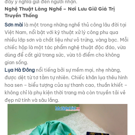
đầy ý nghĩa gửi đến người nhận.
Nghệ Thuật Làng Nghề – Nơi Lưu Giữ Giá Trị
Truyền Thống
Sơn mài
là một trong những nghề thủ công lâu đời tại
Việt Nam, nổi bật với kỹ thuật xử lý công phu qua
nhiều lớp sơn và chất liệu như vỏ trứng, vàng bạc. Mỗi
chiếc hộp là một tác phẩm nghệ thuật độc đáo, vừa
dùng để cất giữ trang sức, vừa tô điểm cho không
gian sống.
Lụa Hà Đông
nổi tiếng bởi sự mềm mại, nhẹ nhàng,
được dệt từ tơ tằm tự nhiên. Chiếc khăn lụa thêu hình
hoa sen – biểu tượng của sự thanh cao, thuần khiết –
không chỉ là phụ kiện thời trang mà còn truyền tải vẻ
đẹp nữ tính và sâu lắng.