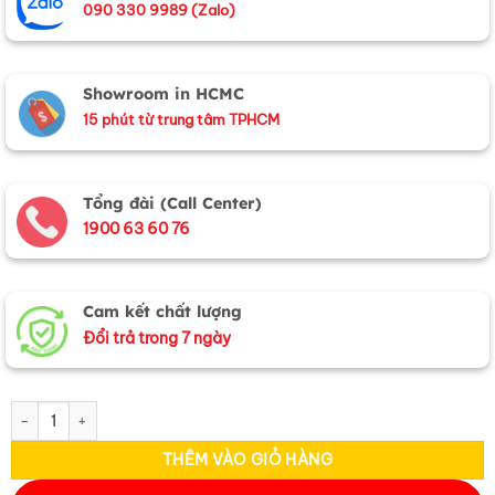
090 330 9989 (Zalo)
Showroom in HCMC
15 phút từ trung tâm TPHCM
Tổng đài (Call Center)
1900 63 60 76
Cam kết chất lượng
Đổi trả trong 7 ngày
Quà Tặng Hộp Sơn Mài Lá Trúc & Khăn Lụa Hà Đông CBMNV-LNL45180
THÊM VÀO GIỎ HÀNG