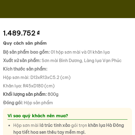
1.489.752
₫
Quy cách sản phẩm
Bộ sản phẩm bao gồm:
01 hộp sơn mài và 01 khăn lụa
Xuất xứ sản phẩm:
Sơn mài Bình Dương, Làng lụa Vạn Phúc
Kích thước sản phẩm:
Hộp sơn mài: D13xR13xC5.2 (cm)
Khăn lụa: R45xD180 (cm)
Khối lượng sản phẩm:
800g
Đóng gói:
Hộp sản phẩm
Vì sao quý khách nên mua?
Hộp sơn mài
lá trúc
tinh xảo
gói trọn
khăn lụa Hà Đông
họa tiết hoa sen thêu tay mềm mại.