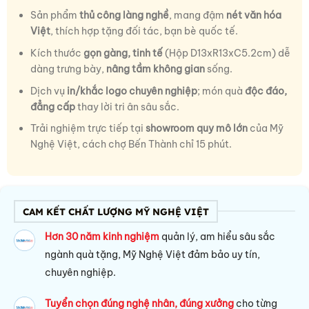
Sản phẩm
thủ công làng nghề
, mang đậm
nét văn hóa
Việt
, thích hợp tặng đối tác, bạn bè quốc tế.
Kích thước
gọn gàng, tinh tế
(Hộp D13xR13xC5.2cm) dễ
dàng trưng bày,
nâng tầm không gian
sống.
Dịch vụ
in/khắc logo chuyên nghiệp
; món quà
độc đáo,
đẳng cấp
thay lời tri ân sâu sắc.
Trải nghiệm trực tiếp tại
showroom quy mô lớn
của Mỹ
Nghệ Việt, cách chợ Bến Thành chỉ 15 phút.
CAM KẾT CHẤT LƯỢNG MỸ NGHỆ VIỆT
Hơn 30 năm kinh nghiệm
quản lý, am hiểu sâu sắc
ngành quà tặng, Mỹ Nghệ Việt đảm bảo uy tín,
chuyên nghiệp.
Tuyển chọn đúng nghệ nhân, đúng xưởng
cho từng