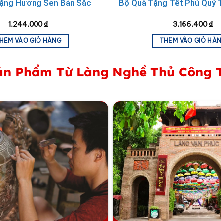
ặng Hương Sen Bản Sắc
Bộ Quà Tặng Tết Phú Quý 
1.244.000
₫
3.166.400
₫
HÊM VÀO GIỎ HÀNG
THÊM VÀO GIỎ HÀ
n Phẩm Từ Làng Nghề Thủ Công 