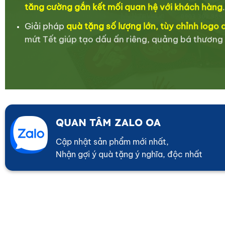
tăng cường gắn kết mối quan hệ với khách hàng
.
Giải pháp
quà tặng số lượng lớn, tùy chỉnh logo
mứt Tết giúp tạo dấu ấn riêng, quảng bá thương 
QUAN TÂM ZALO OA
Cập nhật sản phẩm mới nhất,
Nhận gợi ý quà tặng ý nghĩa, độc nhất