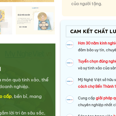
của người tặng.
CAM KẾT CHẤT L
Hơn 30 năm kinh ngh
đảm bảo uy tín, chuy
Tuyển chọn đúng ngh
và sự tinh xảo của sả
I
à món quà tinh xảo,
thể
Mỹ Nghệ Việt sở hữu s
doanh nghiệp.
cách chợ Bến Thành 1
o cấp
, bền bỉ, mang
Cung cấp
giải pháp q
chuyên nghiệp nhất c
ắm lời tri ân sâu sắc,