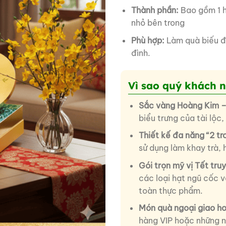
Thành phần:
Bao gồm 1 h
nhỏ bên trong
Phù hợp:
Làm quà biếu đố
đình.
Vì sao quý khách 
Sắc vàng Hoàng Kim –
biểu trưng của tài lộc
Thiết kế đa năng “2 tro
sử dụng làm khay trà, 
Gói trọn mỹ vị Tết tru
các loại hạt ngũ cốc 
toàn thực phẩm.
Món quà ngoại giao h
hàng VIP hoặc những ng