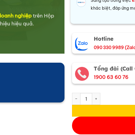
Sáng tạo trong việc
k
khác biệt, đáp ứng mọ
 doanh nghiệp
trên Hộp
hiệu hiệu quả.
Hotline
090 330 9989 (Zal
Tổng đài (Call
1900 63 60 76
Set Quà Tết Hoàng Kim Cát Tư