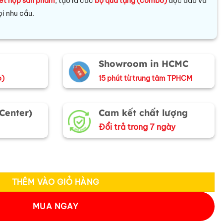
ết hợp sản phẩm
, tạo ra các
bộ quà tặng (combo)
độc đáo và
i nhu cầu.
Showroom in HCMC
o)
15 phút từ trung tâm TPHCM
 Center)
Cam kết chất lượng
Đổi trả trong 7 ngày
ờng số lượng
THÊM VÀO GIỎ HÀNG
MUA NGAY