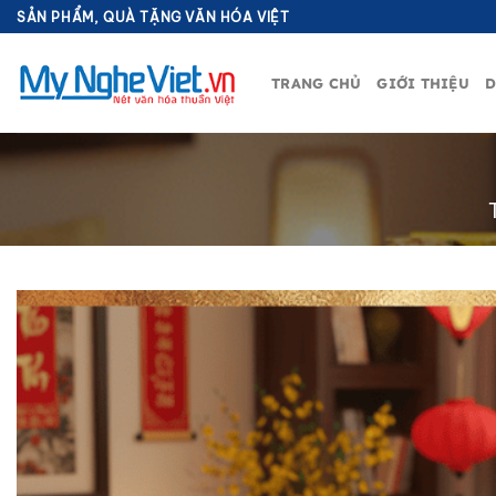
Bỏ
SẢN PHẨM, QUÀ TẶNG VĂN HÓA VIỆT
qua
nội
TRANG CHỦ
GIỚI THIỆU
D
dung