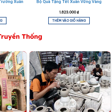
Trường Xuân
Bộ Quà Tặng Tết Xuân Vững Vàng
1.823.000
₫
NG
THÊM VÀO GIỎ HÀNG
Truyền Thống