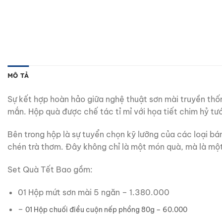
MÔ TẢ
Sự kết hợp hoàn hảo giữa nghệ thuật sơn mài truyền thốn
mắn. Hộp quà được chế tác tỉ mỉ với họa tiết chim hỷ t
Bên trong hộp là sự tuyển chọn kỹ lưỡng của các loại bá
chén trà thơm. Đây không chỉ là một món quà, mà là m
Set Quà Tết Bao gồm:
01 Hộp mứt sơn mài 5 ngăn – 1.380.000
–
01 Hộp chuối điều cuộn nếp phồng 80g – 60.000