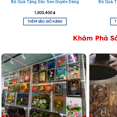
Bộ Quà Tặng Sắc Sen Duyên Dáng
Bộ Quà T
1.303.400
₫
THÊM VÀO GIỎ HÀNG
T
Khám Phá Sả