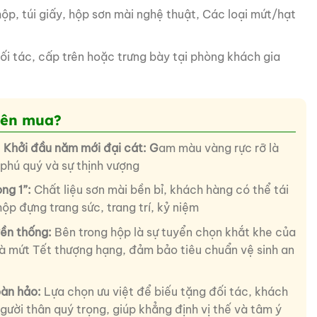
ộp, túi giấy, hộp sơn mài nghệ thuật, Các loại mứt/hạt
i tác, cấp trên hoặc trưng bày tại phòng khách gia
nên mua?
 Khởi đầu năm mới đại cát: G
am màu vàng rực rỡ là
, phú quý và sự thịnh vượng
ng 1”:
Chất liệu sơn mài bền bỉ, khách hàng có thể tái
hộp đựng trang sức, trang trí, kỷ niệm
yền thống:
Bên trong hộp là sự tuyển chọn khắt khe của
và mứt Tết thượng hạng, đảm bảo tiêu chuẩn vệ sinh an
oàn hảo:
Lựa chọn ưu việt để biếu tặng đối tác, khách
ười thân quý trọng, giúp khẳng định vị thế và tâm ý