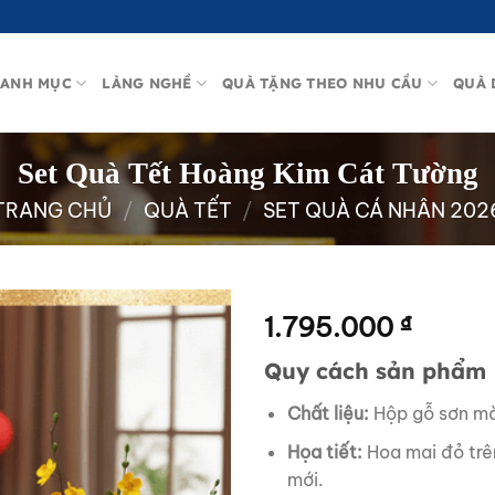
ANH MỤC
LÀNG NGHỀ
QUÀ TẶNG THEO NHU CẦU
QUÀ 
Set Quà Tết Hoàng Kim Cát Tường
TRANG CHỦ
/
QUÀ TẾT
/
SET QUÀ CÁ NHÂN 202
1.795.000
₫
Quy cách sản phẩm
Chất liệu:
Hộp gỗ sơn mà
Họa tiết:
Hoa mai đỏ trên
mới.