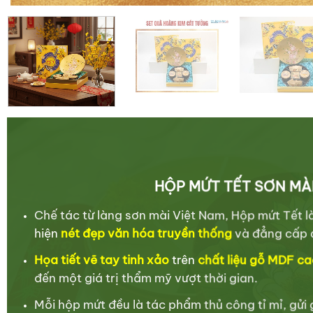
HỘP MỨT TẾT SƠN MÀ
Chế tác từ làng sơn mài Việt Nam, Hộp mứt Tết l
hiện
nét đẹp văn hóa truyền thống
và đẳng cấp 
Họa tiết vẽ tay tinh xảo
trên
chất liệu gỗ MDF ca
đến
một giá trị thẩm mỹ vượt thời gian.
Mỗi hộp mứt đều là tác phẩm thủ công tỉ mỉ, gửi g