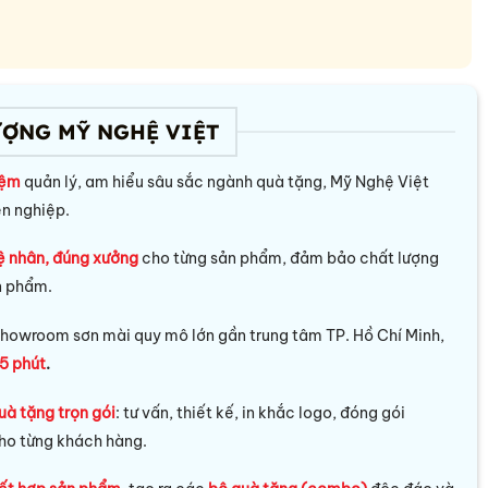
ƯỢNG MỸ NGHỆ VIỆT
iệm
quản lý, am hiểu sâu sắc ngành quà tặng, Mỹ Nghệ Việt
ên nghiệp.
ệ nhân, đúng xưởng
cho từng sản phẩm, đảm bảo chất lượng
n phẩm.
howroom sơn mài quy mô lớn gần trung tâm TP. Hồ Chí Minh,
5 phút
.
uà tặng trọn gói
: tư vấn, thiết kế, in khắc logo, đóng gói
ho từng khách hàng.