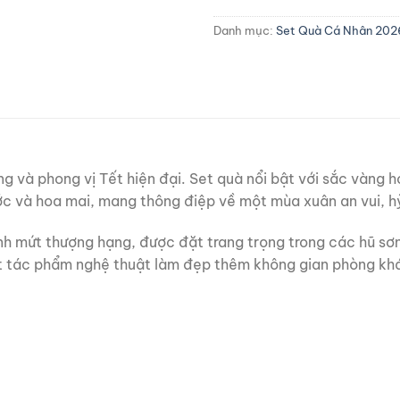
Danh mục:
Set Quà Cá Nhân 202
g và phong vị Tết hiện đại. Set quà nổi bật với sắc vàng h
ước và hoa mai, mang thông điệp về một mùa xuân an vui, h
nh mứt thượng hạng, được đặt trang trọng trong các hũ sơn
ột tác phẩm nghệ thuật làm đẹp thêm không gian phòng kh