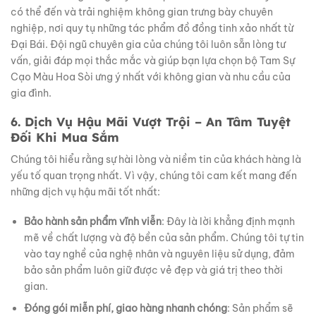
có thể đến và trải nghiệm không gian trưng bày chuyên
nghiệp, nơi quy tụ những tác phẩm đồ đồng tinh xảo nhất từ
Đại Bái. Đội ngũ chuyên gia của chúng tôi luôn sẵn lòng tư
vấn, giải đáp mọi thắc mắc và giúp bạn lựa chọn bộ Tam Sự
Cạo Màu Hoa Sòi ưng ý nhất với không gian và nhu cầu của
gia đình.
6. Dịch Vụ Hậu Mãi Vượt Trội – An Tâm Tuyệt
Đối Khi Mua Sắm
Chúng tôi hiểu rằng sự hài lòng và niềm tin của khách hàng là
yếu tố quan trọng nhất. Vì vậy, chúng tôi cam kết mang đến
những dịch vụ hậu mãi tốt nhất:
Bảo hành sản phẩm vĩnh viễn
: Đây là lời khẳng định mạnh
mẽ về chất lượng và độ bền của sản phẩm. Chúng tôi tự tin
vào tay nghề của nghệ nhân và nguyên liệu sử dụng, đảm
bảo sản phẩm luôn giữ được vẻ đẹp và giá trị theo thời
gian.
Đóng gói miễn phí, giao hàng nhanh chóng
: Sản phẩm sẽ