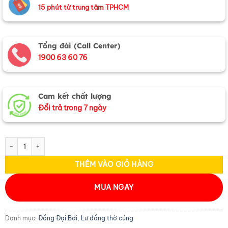
15 phút từ trung tâm TPHCM
Tổng đài (Call Center)
1900 63 60 76
Cam kết chất lượng
Đổi trả trong 7 ngày
Tam Sự Cạo Màu hoa sòi H40(cm) MNV-DD18/40 cao mau số lượng
THÊM VÀO GIỎ HÀNG
MUA NGAY
Danh mục:
Đồng Đại Bái
,
Lư đồng thờ cúng