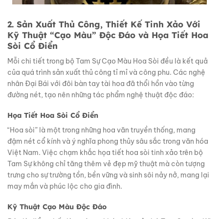
2. Sản Xuất Thủ Công, Thiết Kế Tinh Xảo Với
Kỹ Thuật “Cạo Màu” Độc Đáo và Họa Tiết Hoa
Sòi Cổ Điển
Mỗi chi tiết trong bộ Tam Sự Cạo Màu Hoa Sòi đều là kết quả
của quá trình sản xuất thủ công tỉ mỉ và công phu. Các nghệ
nhân Đại Bái với đôi bàn tay tài hoa đã thổi hồn vào từng
đường nét, tạo nên những tác phẩm nghệ thuật độc đáo:
Họa Tiết Hoa Sòi Cổ Điển
“Hoa sòi” là một trong những hoa văn truyền thống, mang
đậm nét cổ kính và ý nghĩa phong thủy sâu sắc trong văn hóa
Việt Nam. Việc chạm khắc họa tiết hoa sòi tinh xảo trên bộ
Tam Sự không chỉ tăng thêm vẻ đẹp mỹ thuật mà còn tượng
trưng cho sự trường tồn, bền vững và sinh sôi nảy nở, mang lại
may mắn và phúc lộc cho gia đình.
Kỹ Thuật Cạo Màu Độc Đáo