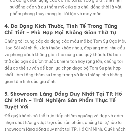
đồ đồng chất lượng cao còn là tài sản có giá trị, thể hiện
sự đẳng cấp và gu thẩm mỹ của gia chủ, đồng thời là vật
phẩm phong thủy mang lại tài lộc và may mắn.
4. Đa Dạng Kích Thước, Tinh Tế Trong Từng
Chi Tiết – Phù Hợp Mọi Không Gian Thờ Tự
Chúng tôi cung cấp đa dạng các mẫu mã bộ Tam Sự Cạo Màu
Hoa Sòi với nhiều kích thước khác nhau, đáp ứng mọi nhu cầu
và phong cách không gian thờ cúng của quý khách. Dù bàn
thờ của bạn có kích thước khiêm tốn hay rộng lớn, chúng tôi
đều có thể tư vấn để bạn lựa chọn được bộ Tam Sự phù hợp
nhất, làm tăng thêm sự trang trọng và linh thiêng cho không
gian tâm linh của gia đình.
5. Showroom Làng Đồng Duy Nhất Tại TP. Hồ
Chí Minh – Trải Nghiệm Sản Phẩm Thực Tế
Tuyệt Vời
Để quý khách có thể trực tiếp chiêm ngưỡng vẻ đẹp và cảm
nhận chất lượng vượt trội của sản phẩm, chúng tôi tự hào là
showroom làng đồng duy nhất tại TP. Hồ Chí Minh. Quý khách