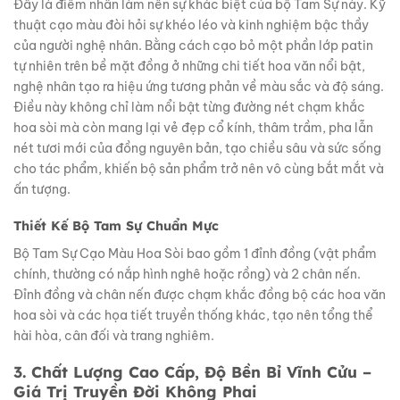
Đây là điểm nhấn làm nên sự khác biệt của bộ Tam Sự này. Kỹ
thuật cạo màu đòi hỏi sự khéo léo và kinh nghiệm bậc thầy
của người nghệ nhân. Bằng cách cạo bỏ một phần lớp patin
tự nhiên trên bề mặt đồng ở những chi tiết hoa văn nổi bật,
nghệ nhân tạo ra hiệu ứng tương phản về màu sắc và độ sáng.
Điều này không chỉ làm nổi bật từng đường nét chạm khắc
hoa sòi mà còn mang lại vẻ đẹp cổ kính, thâm trầm, pha lẫn
nét tươi mới của đồng nguyên bản, tạo chiều sâu và sức sống
cho tác phẩm, khiến bộ sản phẩm trở nên vô cùng bắt mắt và
ấn tượng.
Thiết Kế Bộ Tam Sự Chuẩn Mực
Bộ Tam Sự Cạo Màu Hoa Sòi bao gồm 1 đỉnh đồng (vật phẩm
chính, thường có nắp hình nghê hoặc rồng) và 2 chân nến.
Đỉnh đồng và chân nến được chạm khắc đồng bộ các hoa văn
hoa sòi và các họa tiết truyền thống khác, tạo nên tổng thể
hài hòa, cân đối và trang nghiêm.
3. Chất Lượng Cao Cấp, Độ Bền Bỉ Vĩnh Cửu –
Giá Trị Truyền Đời Không Phai