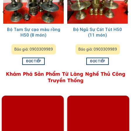
Bộ Tam Sự cạo màu rồng
Bộ Ngũ Sự Cát Tút H50
H50 (8 món)
(11 món)
Báo giá: 0903309989
Báo giá: 0903309989
.000 ₫.
ĐỌC TIẾP
ĐỌC TIẾP
Khám Phá Sản Phẩm Từ Làng Nghề Thủ Công
Truyền Thống