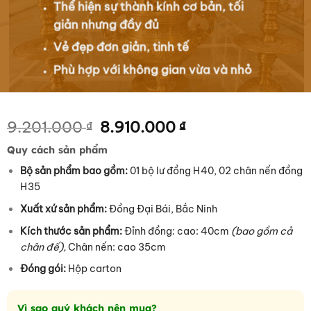
Thể hiện sự thành kính cơ bản, tối
giản nhưng đầy đủ
Vẻ đẹp đơn giản, tinh tế
Phù hợp với không gian vừa và nhỏ
Giá
Giá
9.201.000
8.910.000
₫
₫
gốc
hiện
Quy cách sản phẩm
là:
tại
9.201.000 ₫.
là:
Bộ sản phẩm bao gồm:
01 bộ lư đồng H40, 02 chân nến đồng
8.910.000 ₫.
H35
Xuất xứ sản phẩm:
Đồng Đại Bái, Bắc Ninh
Kích thước sản phẩm:
Đỉnh đồng: cao: 40cm
(bao gồm cả
chân đế),
Chân nến: cao 35cm
Đóng gói:
Hộp carton
Vì sao quý khách nên mua?