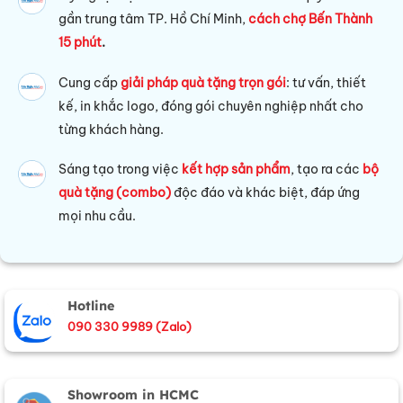
gần trung tâm TP. Hồ Chí Minh,
cách chợ Bến Thành
15 phút
.
Cung cấp
giải pháp quà tặng trọn gói
: tư vấn, thiết
kế, in khắc logo, đóng gói chuyên nghiệp nhất cho
từng khách hàng.
Sáng tạo trong việc
kết hợp sản phẩm
, tạo ra các
bộ
quà tặng (combo)
độc đáo và khác biệt, đáp ứng
mọi nhu cầu.
Hotline
090 330 9989 (Zalo)
Showroom in HCMC