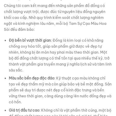
Chúng tôi cam kết mang đến những sản phẩm đồ đồng có
chất lượng vượt trội, được đúc từ nguyên liệu đồng nguyên
khối cao cấp. Nhờ quy trình kiểm soát chất lượng nghiêm
ngặt và kinh nghiệm lâu năm, mỗi bộ Tam Sự Cạo Màu Hoa
Sòi đều đảm bảo:
Độ bền bỉ vượt thời gian
: Đồng là kim loại có khả năng
chống oxy hóa tốt, giúp sản phẩm giữ được vẻ đẹp tự
nhiên, không bị ăn mòn hay phai màu theo thời gian. Một
bộ đồ đồng chất lượng có thể tồn tại qua nhiều thế kỷ, trở
thành vật phẩm gia truyền mang ý nghĩa lịch sử và tâm linh
sâu sắc.
Màu sắc bền đẹp độc đáo
: Kỹ thuật cạo màu không chỉ
tạo vẻ đẹp thẩm mỹ mà còn giúp bảo vệ bề mặt đồng. Sản
phẩm sẽ duy trì được nét đẹp cổ kính đặc trưng và bền
vững theo thời gian, càng dùng càng lên nước đồng đẹp và
có hồn.
Giá trị đầu tư cao
: Không chỉ là vật phẩm thờ cúng, một bộ