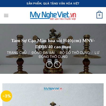
Bỏ
SẢN PHẨM, QUÀ TẶNG VĂN HÓA VIỆT
qua
nội
0
dung
Tam Sự Cạo Màu hoa sòi H40(cm) MNV-
DD18/40 cao mau
TRANG CHỦ
/
ĐỒNG ĐẠI BÁI
/
BỘ ĐỒ THỜ CÚNG
/
LƯ
ĐỒNG THỜ CÚNG
-3%