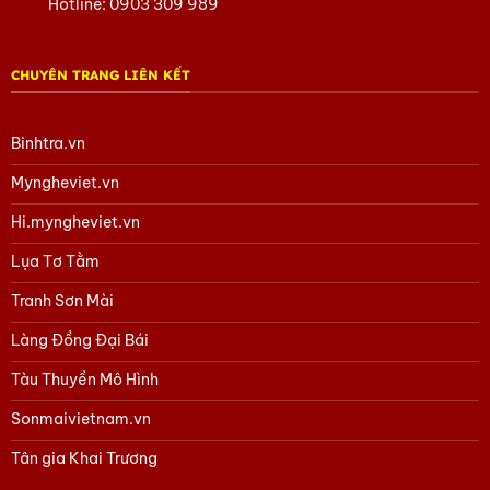
Hotline:
0903 309 989
CHUYÊN TRANG LIÊN KẾT
Binhtra.vn
Myngheviet.vn
Hi.myngheviet.vn
Lụa Tơ Tằm
Tranh Sơn Mài
Làng Đồng Đại Bái
Tàu Thuyền Mô Hình
Sonmaivietnam.vn
Tân gia Khai Trương