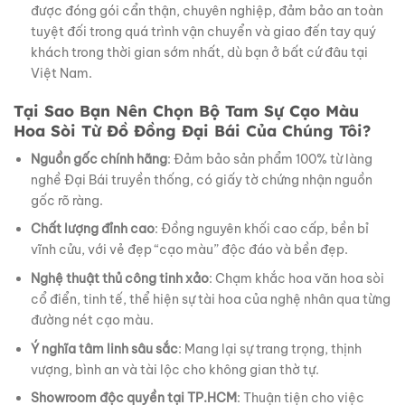
được đóng gói cẩn thận, chuyên nghiệp, đảm bảo an toàn
tuyệt đối trong quá trình vận chuyển và giao đến tay quý
khách trong thời gian sớm nhất, dù bạn ở bất cứ đâu tại
Việt Nam.
Tại Sao Bạn Nên Chọn Bộ Tam Sự Cạo Màu
Hoa Sòi Từ Đồ Đồng Đại Bái Của Chúng Tôi?
Nguồn gốc chính hãng
: Đảm bảo sản phẩm 100% từ làng
nghề Đại Bái truyền thống, có giấy tờ chứng nhận nguồn
gốc rõ ràng.
Chất lượng đỉnh cao
: Đồng nguyên khối cao cấp, bền bỉ
vĩnh cửu, với vẻ đẹp “cạo màu” độc đáo và bền đẹp.
Nghệ thuật thủ công tinh xảo
: Chạm khắc hoa văn hoa sòi
cổ điển, tinh tế, thể hiện sự tài hoa của nghệ nhân qua từng
đường nét cạo màu.
Ý nghĩa tâm linh sâu sắc
: Mang lại sự trang trọng, thịnh
vượng, bình an và tài lộc cho không gian thờ tự.
Showroom độc quyền tại TP.HCM
: Thuận tiện cho việc