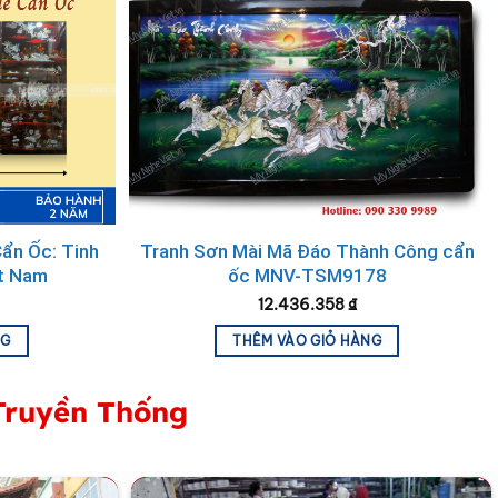
râu thổi sáo,…Những hình ảnh của làng quê vừa mộc
này gợi nhớ cho chúng ta nỗi nhớ nhung mam mác về sự
hững khu công nghiệp với những nhà máy, máy móc hiện
hững nét vẽ tinh tế, các họa sĩ đã sáng tạo nên những
ẩn Ốc: Tinh
Tranh Sơn Mài Mã Đáo Thành Công cẩn
t Nam
ốc MNV-TSM9178
12.436.358
₫
NG
THÊM VÀO GIỎ HÀNG
Truyền Thống
 quê nhà thân thương với những hình ảnh thân thuộc được