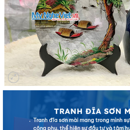
TRANH ĐĨA SƠN 
Tranh đĩa sơn mài mang trong mình sự
công phu, thể hiện sự đầu tư và tâm h