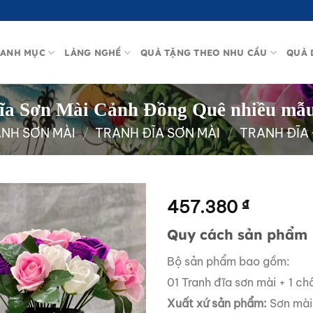
ANH MỤC
LÀNG NGHỀ
QUÀ TẶNG THEO NHU CẦU
QUÀ 
ĩa Sơn Mài Cảnh Đồng Quê nhiều mẫ
NH SƠN MÀI
/
TRANH ĐĨA SƠN MÀI
/
TRANH ĐĨA
457.380
₫
Quy cách sản phẩm
Bộ sản phẩm bao gồm:
01 Tranh đĩa sơn mài + 1 ch
Xuất xứ sản phẩm:
Sơn mài