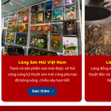
Không chỉ thế, nó còn giúp cho những người gốc thành
những khu đô thị, khu công nghiệp hiện đại.
Các bức tranh phong cảnh làng quê nếu được trang tr
Các
bức tranh phong cảnh làng quê
cũng được nhiều n
nhà qua những hình ảnh thân thuộc của làng quê.
Làng Sơn Mài Việt Nam
Là
Tranh và sản phẩm sơn mài được vẽ thủ
Làng đồng n
công cùng kỹ thuật sơn mài công phu tạo
thuật đúc và
độ bóng sáng, chiều sâu họa tiết
li
Xem thêm