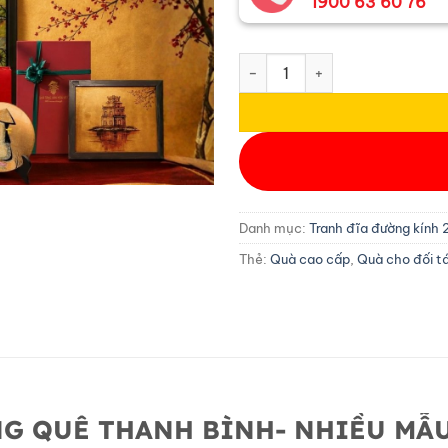
1900 63 60 76
Tranh Đĩa Sơn Mài Cảnh Đồng 
Danh mục:
Tranh đĩa đường kính
Thẻ:
Quà cao cấp
,
Quà cho đối t
NG QUÊ THANH BÌNH- NHIỀU MẪ