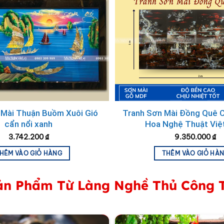
hình ảnh quen thuộc như gốc đa giếng nước, cậu bé chăn t
 của làng quê Việt Nam. Những hình ảnh từ tranh làng quê 
ân Việt.
của phong cảnh làng quê Việt Nam dần được thay thể bởi n
quê hương thân thương ngày xưa nữa. Chính vì thế, bằng n
 Mài Thuận Buồm Xuôi Gió
Tranh Sơn Mài Đồng Quê C
thể lại được thấy những hình ảnh thân thuộc của tuổi thơ.
cẩn nổi xanh
Hoa Nghệ Thuật Việ
 bạn cảm giác yên bình và thoải mái.
3.742.200
₫
9.350.000
₫
HÊM VÀO GIỎ HÀNG
THÊM VÀO GIỎ HÀ
phòng của bạn trở nên tươi mới và độc đáo hơn.
n Phẩm Từ Làng Nghề Thủ Công 
hong cảnh làng quê
sẽ giúp bạn vơi đi phần nào nỗi nhớ về