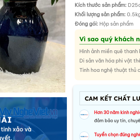
Kích thước sản phẩm:
D25
Khối lượng sản phẩm:
0.5k
Đóng gói:
Hộp sản phẩm
Vì sao quý khách 
Hình ảnh miền quê thanh 
Di sản văn hóa phi vật th
Tinh hoa nghệ thuật thủ 
CAM KẾT CHẤT L
Hơn 30 năm kinh ngh
MÀI
đảm bảo uy tín, chuy
 tinh xảo và
Tuyển chọn đúng ngh
uyết.