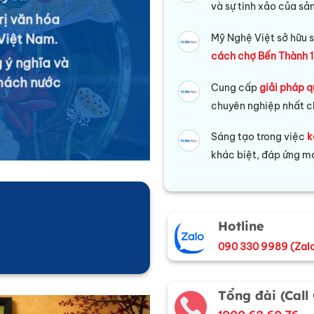
và sự tinh xảo của sả
rị văn hóa
Việt Nam.
Mỹ Nghệ Việt sở hữu s
cách chợ Bến Thành 1
 ý nghĩa và
khách nước
Cung cấp
giải pháp q
chuyên nghiệp nhất c
Sáng tạo trong việc
k
khác biệt, đáp ứng mọ
Hotline
090 330 9989 (Zal
Tổng đài (Call