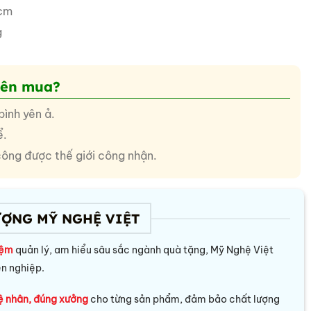
cm
g
nên mua?
bình yên ả.
ể.
công được thế giới công nhận.
ƯỢNG MỸ NGHỆ VIỆT
iệm
quản lý, am hiểu sâu sắc ngành quà tặng, Mỹ Nghệ Việt
ên nghiệp.
ệ nhân, đúng xưởng
cho từng sản phẩm, đảm bảo chất lượng