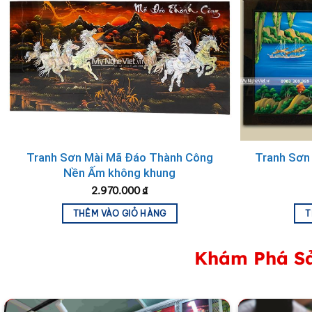
Các
bức tranh
phong cảnh làng quê Việt Nam
với những 
mạc, giản dị lại vừa thể hiện vẻ đẹp thơ mộng, yên bình
yên bình không thể phai nhòa trong tâm thức mỗi người d
Xã hội ngày càng hiện đại, những hình ảnh quen thuộc 
đại,…khiến bạn không được ngắm những hình ảnh đẹp của 
Tranh Sơn Mài Mã Đáo Thành Công
Tranh Sơn
bức tranh phong cảnh làng quê Việt Nam để giúp bạn có 
Nền Ấm không khung
Những bức
tranh phong cảnh làng quê
sẽ mang lại cho
2.970.000
₫
THÊM VÀO GIỎ HÀNG
T
Không chỉ thế, chúng cũng khiến cho không gian căn 
Khám Phá Sả
Nếu bạn là người xa quê đã nhiều năm thì
bức tranh p
tái hiện lại một cách chân thực, tinh tế.