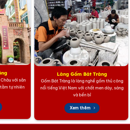
khi những hình ảnh của làng quê dần được thay thế bởi
 cùng độc đáo và sang trọng.
sinh sống ở nước ngoài để giúp họ vơi đi nỗi nhớ quê
ông
Làng Gốm Bát Tràng
5 Châu với sản
Gốm Bát Tràng là làng nghề gốm thủ công
 tằm tự nhiên
nổi tiếng Việt Nam với chất men dày, sáng
và bền bỉ
Xem thêm