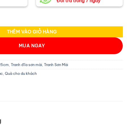
Đổi trả trong 7 ngày
Quê nhiều mẫu TD25-2 số lượng
THÊM VÀO GIỎ HÀNG
MUA NGAY
 25cm
,
Tranh đĩa sơn mài
,
Tranh Sơn Mài
ác
,
Quà cho du khách
U