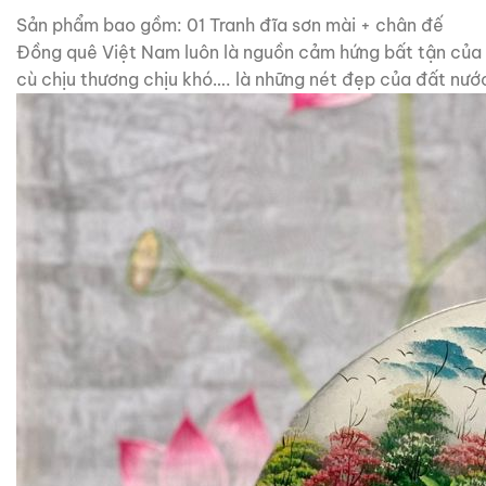
Sản phẩm bao gồm: 01 Tranh đĩa sơn mài + chân đế
Đồng quê Việt Nam luôn là nguồn cảm hứng bất tận của 
cù chịu thương chịu khó…. là những nét đẹp của đất nướ