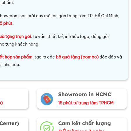
n phẩm.
howroom sơn mài quy mô lớn gần trung tâm TP. Hồ Chí Minh,
5 phút
.
uà tặng trọn gói
: tư vấn, thiết kế, in khắc logo, đóng gói
ho từng khách hàng.
ết hợp sản phẩm
, tạo ra các
bộ quà tặng (combo)
độc đáo và
i nhu cầu.
Showroom in HCMC
o)
15 phút từ trung tâm TPHCM
 Center)
Cam kết chất lượng