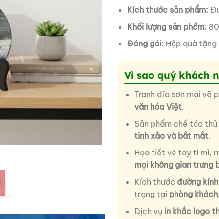
Kích thước sản phẩm:
Đư
Khối lượng sản phẩm:
80
Đóng gói:
Hộp quà tặng
Vì sao quý khách 
Tranh đĩa sơn mài vẽ
văn hóa Việt
.
Sản phẩm chế tác thủ
tinh xảo và bắt mắt
.
Họa tiết vẽ tay tỉ mỉ,
mọi không gian trưng 
Kích thước
đường kính
trọng tại
phòng khách
Dịch vụ
in khắc logo t