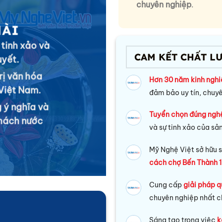
chuyên nghiệp
.
MÀI
 tinh xảo và
CAM KẾT CHẤT L
uyết.
rị văn hóa
Hơn 30 năm kinh ngh
Việt Nam.
đảm bảo uy tín, chuy
 ý nghĩa và
Tuyển chọn đúng ngh
khách nước
và sự tinh xảo của sả
Mỹ Nghệ Việt sở hữu s
cách chợ Bến Thành 1
Cung cấp
giải pháp q
chuyên nghiệp nhất c
Sáng tạo trong việc
k