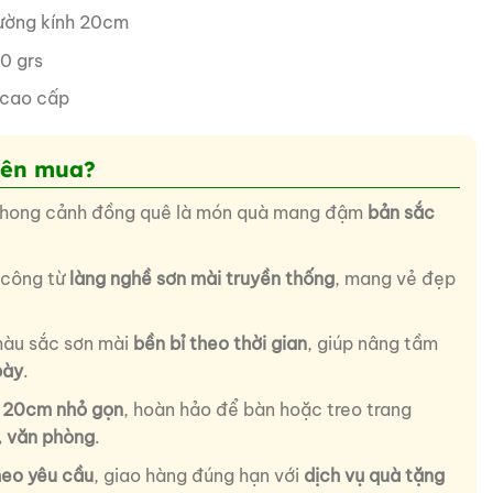
ờng kính 20cm
0 grs
 cao cấp
nên mua?
 phong cảnh đồng quê là món quà mang đậm
bản sắc
 công từ
làng nghề sơn mài truyền thống
, mang vẻ đẹp
 màu sắc sơn mài
bền bỉ theo thời gian
, giúp nâng tầm
bày
.
 20cm nhỏ gọn
, hoàn hảo để bàn hoặc treo trang
, văn phòng
.
heo yêu cầu
, giao hàng đúng hạn với
dịch vụ quà tặng