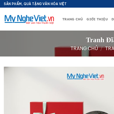
Bỏ
SẢN PHẨM, QUÀ TẶNG VĂN HÓA VIỆT
qua
nội
TRANG CHỦ
GIỚI THIỆU
D
dung
Tranh Đĩ
TRANG CHỦ
/
TRA