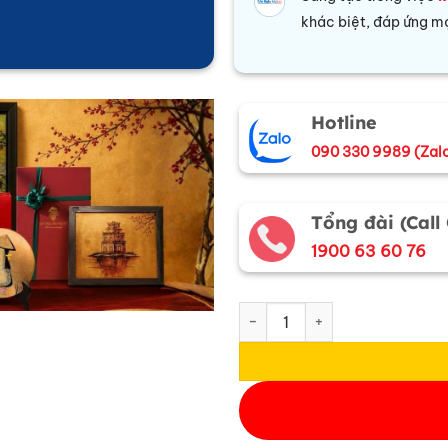
khác biệt, đáp ứng mọ
Hotline
090 330 9989 (Zal
Tổng đài (Call
1900 63 60 76
Tranh Đĩa Sơn Mài Đồng Quê 