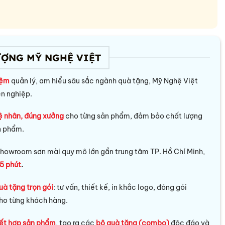
ƯỢNG MỸ NGHỆ VIỆT
iệm
quản lý, am hiểu sâu sắc ngành quà tặng, Mỹ Nghệ Việt
ên nghiệp.
ệ nhân, đúng xưởng
cho từng sản phẩm, đảm bảo chất lượng
n phẩm.
howroom sơn mài quy mô lớn gần trung tâm TP. Hồ Chí Minh,
5 phút
.
uà tặng trọn gói
: tư vấn, thiết kế, in khắc logo, đóng gói
ho từng khách hàng.
ết hợp sản phẩm
, tạo ra các
bộ quà tặng (combo)
độc đáo và