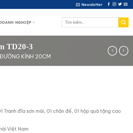
Newsletter
Tìm
DOANH NGHIỆP
kiếm:
cm TD20-3
 ĐƯỜNG KÍNH 20CM
1 Tranh đĩa sơn mài, 01 chân đế, 01 hộp quà tặng cao
ài Việt Nam