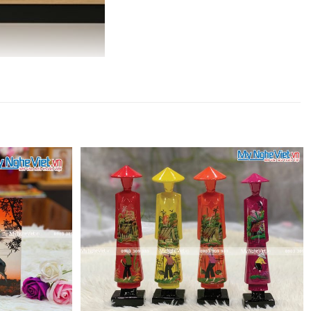
ng may mắn. Sự tinh tế thể hiện trong từng nét vẽ, từng
ủ.
hà hàng, khách sạn.
inh nét đẹp văn hóa Việt Nam.