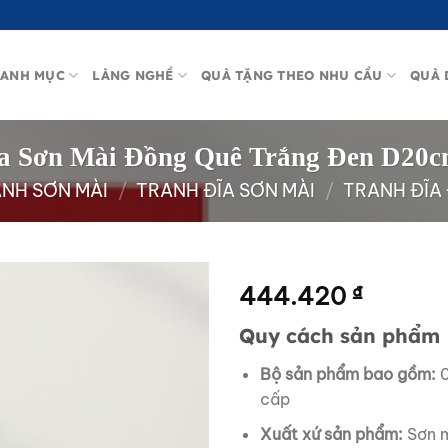
ANH MỤC
LÀNG NGHỀ
QUÀ TẶNG THEO NHU CẦU
QUÀ 
a Sơn Mài Đồng Quê Trắng Đen D20
NH SƠN MÀI
/
TRANH ĐĨA SƠN MÀI
/
TRANH ĐĨA
444.420
₫
Quy cách sản phẩm
Bộ sản phẩm bao gồm:
0
cấp
Xuất xứ sản phẩm:
Sơn m