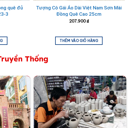
ngay sản phẩm chuẩn gốc làng nghề của chúng tôi để nâng
ồng quê đủ
Tượng Cô Gái Áo Dài Việt Nam Sơn Mài
23-3
Đồng Quê Cao 25cm
207.900
₫
ưng bày, chúng còn là món
quà tặng cao cấp
dành cho
NG
THÊM VÀO GIỎ HÀNG
ng chần chừ
, hãy liên hệ ngay hôm nay để sở hữu một
Truyền Thống