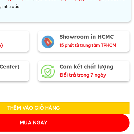
i nhu cầu.
Showroom in HCMC
o)
15 phút từ trung tâm TPHCM
 Center)
Cam kết chất lượng
Đổi trả trong 7 ngày
Trắng Đen D20cm TD20-3 số lượng
THÊM VÀO GIỎ HÀNG
MUA NGAY