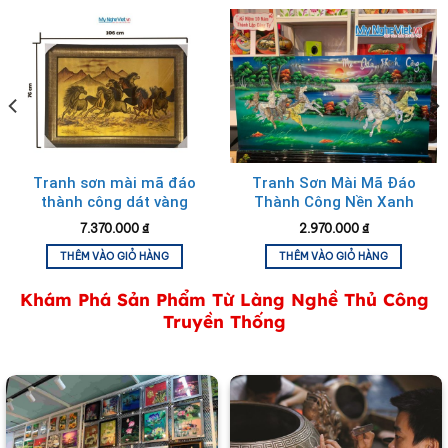
Tranh đĩa sơn mài vẽ Chợ Bến Thành
Tranh sơn mài mã đáo
Tranh Sơn Mài Mã Đáo
thành công dát vàng
Thành Công Nền Xanh
không khung
7.370.000
₫
2.970.000
₫
THÊM VÀO GIỎ HÀNG
THÊM VÀO GIỎ HÀNG
Khám Phá Sản Phẩm Từ Làng Nghề Thủ Công
Truyền Thống