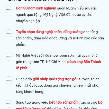
Hơn 30 năm kinh nghiệm
quản lý, am hiểu sâu sắc
ngành quà tặng, Mỹ Nghệ Việt đảm bảo uy tín,
chuyên nghiệp.
Tuyển chọn đúng nghệ nhân, đúng xưởng
cho từng
sản phẩm, đảm bảo chất lượng và sự tinh xảo của sản
phẩm.
Mỹ Nghệ Việt sở hữu s
howroom sơn mài quy mô lớn
gần trung tâm TP. Hồ Chí Minh,
cách chợ Bến Thành
15 phút
.
Cung cấp
giải pháp quà tặng trọn gói
: tư vấn, thiết
kế, in khắc logo, đóng gói chuyên nghiệp nhất cho
từng khách hàng.
Sáng tạo trong việc
kết hợp sản phẩm
, tạo ra các
bộ
quà tặng (combo)
độc đáo và khác biệt, đáp ứng