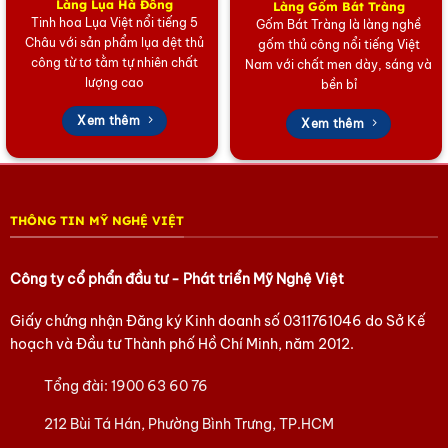
Làng Lụa Hà Đông
Làng Gốm Bát Tràng
Tinh hoa Lụa Việt nổi tiếng 5
Gốm Bát Tràng là làng nghề
Sự Tinh Tế, Đa Dạng Và Ý Nghĩa Sâu Sắc
Châu với sản phẩm lụa dệt thủ
gốm thủ công nổi tiếng Việt
công từ tơ tằm tự nhiên chất
Mỗi sản phẩm là một câu chuyện văn hóa với họa tiết
Nam với chất men dày, sáng và
lượng cao
bền bỉ
đa dạng như hoa sen, phong cảnh quê hương hay các
biểu tượng may mắn. Sự tinh tế thể hiện trong từng nét
Xem thêm
Xem thêm
vẽ, từng mảnh vỏ trứng cẩn mài công phu, mang lại ý
nghĩa phong thủy tốt lành, cầu chúc bình an và thịnh
vượng cho gia chủ.
THÔNG TIN MỸ NGHỆ VIỆT
Ứng Dụng Linh Hoạt Trong Cuộc Sống Hiện Đại
Trang trí sang trọng:
Là điểm nhấn nghệ thuật độc
Công ty cổ phẩn đầu tư - Phát triển Mỹ Nghệ Việt
đáo cho không gian phòng khách, phòng làm việc
hay sảnh nhà hàng, khách sạn.
Giấy chứng nhận Đăng ký Kinh doanh số
0311761046
do Sở Kế
hoạch và Đầu tư Thành phố Hồ Chí Minh, năm 2012.
Quà tặng ngoại giao cao cấp:
Lựa chọn hàng đầu
để làm quà tặng doanh nghiệp, đối tác nước ngoài
Tổng đài:
1900 63 60 76
nhằm tôn vinh nét đẹp văn hóa Việt Nam.
212 Bùi Tá Hán, Phường Bình Trưng, TP.HCM
Tại Sao Bạn Nên Sở Hữu Tranh Đĩa Sơn Mài Ngay