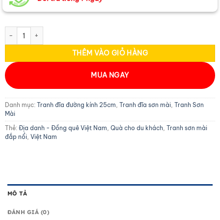
Tranh đĩa sơn mài vẽ Chợ Bến Thành nhiều mẫu D25 - TD25-TBL10 số 
THÊM VÀO GIỎ HÀNG
MUA NGAY
Danh mục:
Tranh đĩa đường kính 25cm
,
Tranh đĩa sơn mài
,
Tranh Sơn
Mài
Thẻ:
Địa danh - Đồng quê Việt Nam
,
Quà cho du khách
,
Tranh sơn mài
đắp nổi
,
Việt Nam
MÔ TẢ
ĐÁNH GIÁ (0)