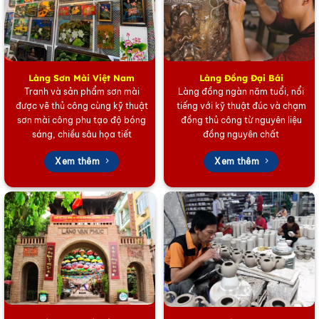
Tranh đĩa sơn mài vẽ Chợ Bến Thành
Làng Sơn Mài Việt Nam
Làng Đồng Đại Bái
Tranh và sản phẩm sơn mài
Làng đồng ngàn năm tuổi, nổi
được vẽ thủ công cùng kỹ thuật
tiếng với kỹ thuật đúc và chạm
sơn mài công phu tạo độ bóng
đồng thủ công từ nguyên liệu
sáng, chiều sâu họa tiết
đồng nguyên chất
Xem thêm
Xem thêm
Tranh đĩa sơn mài vẽ Chợ Bến Thành