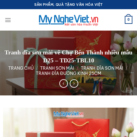
Bỏ
SẢN PHẨM, QUÀ TẶNG VĂN HÓA VIỆT
qua
nội
0
dung
Tranh đĩa sơn mài vẽ Chợ Bến Thành nhiều mẫu
D25 – TD25-TBL10
TRANG CHỦ
/
TRANH SƠN MÀI
/
TRANH ĐĨA SƠN MÀI
/
TRANH ĐĨA ĐƯỜNG KÍNH 25CM