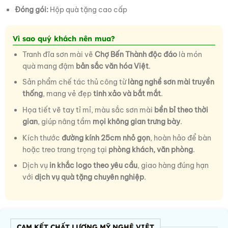
Đóng gói:
Hộp quà tặng cao cấp
Vì sao quý khách nên mua?
Tranh đĩa sơn mài vẽ
Chợ Bến Thành độc đáo
là món
quà mang đậm
bản sắc văn hóa Việt
.
Sản phẩm chế tác thủ công từ
làng nghề sơn mài truyền
thống
, mang vẻ đẹp
tinh xảo và bắt mắt
.
Họa tiết vẽ tay tỉ mỉ, màu sắc sơn mài
bền bỉ theo thời
gian
, giúp nâng tầm
mọi không gian trưng bày
.
Kích thước
đường kính 25cm nhỏ gọn
, hoàn hảo để bàn
hoặc treo trang trọng tại
phòng khách, văn phòng
.
Dịch vụ
in khắc logo theo yêu cầu
, giao hàng đúng hạn
với
dịch vụ quà tặng chuyên nghiệp
.
CAM KẾT CHẤT LƯỢNG MỸ NGHỆ VIỆT