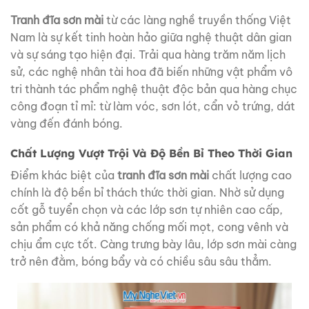
Tranh đĩa sơn mài
từ các làng nghề truyền thống Việt
Nam là sự kết tinh hoàn hảo giữa nghệ thuật dân gian
và sự sáng tạo hiện đại. Trải qua hàng trăm năm lịch
sử, các nghệ nhân tài hoa đã biến những vật phẩm vô
tri thành tác phẩm nghệ thuật độc bản qua hàng chục
công đoạn tỉ mỉ: từ làm vóc, sơn lót, cẩn vỏ trứng, dát
vàng đến đánh bóng.
Chất Lượng Vượt Trội Và Độ Bền Bỉ Theo Thời Gian
Điểm khác biệt của
tranh đĩa sơn mài
chất lượng cao
chính là độ bền bỉ thách thức thời gian. Nhờ sử dụng
cốt gỗ tuyển chọn và các lớp sơn tự nhiên cao cấp,
sản phẩm có khả năng chống mối mọt, cong vênh và
chịu ẩm cực tốt. Càng trưng bày lâu, lớp sơn mài càng
trở nên đằm, bóng bẩy và có chiều sâu sâu thẳm.